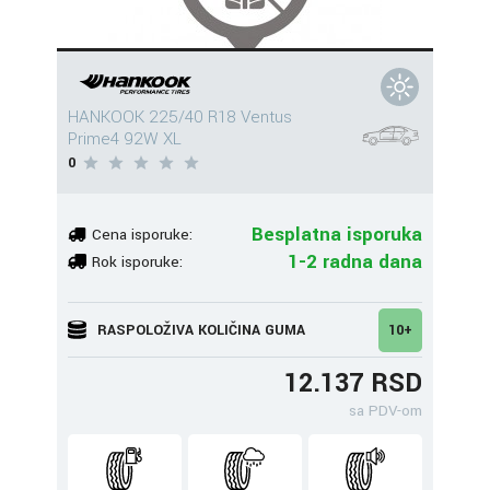
HANKOOK 225/40 R18 Ventus
Prime4 92W XL
0
Besplatna isporuka
Cena isporuke:
1-2 radna dana
Rok isporuke:
RASPOLOŽIVA KOLIČINA GUMA
10+
12.137 RSD
sa PDV-om