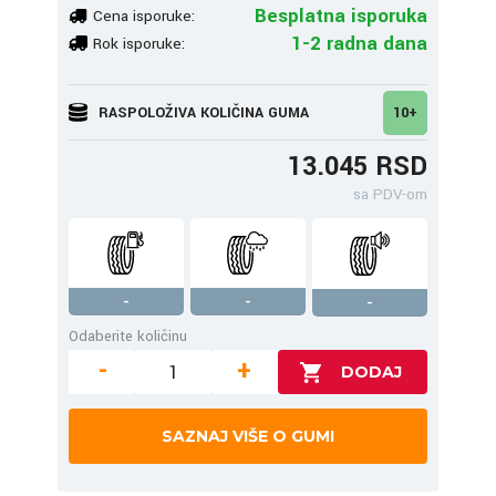
Besplatna isporuka
Cena isporuke:
1-2 radna dana
Rok isporuke:
RASPOLOŽIVA KOLIČINA GUMA
10+
13.045 RSD
sa PDV-om
-
-
-
Odaberite količinu
-
+
SAZNAJ VIŠE O GUMI