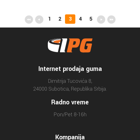
1
2
3
4
5
Internet prodaja guma
Dimitrija Tucovića 8,
24000 Subotica, Republika Srbija.
Radno vreme
Pon/Pet 8-16h
Kompanija