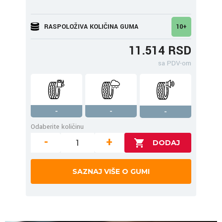
RASPOLOŽIVA KOLIČINA GUMA
10+
11.514 RSD
sa PDV-om
-
-
-
Odaberite količinu
-
+
SAZNAJ VIŠE O GUMI