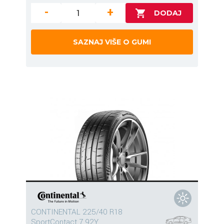
-
+
SAZNAJ VIŠE O GUMI
CONTINENTAL 225/40 R18
SportContact 7 92Y