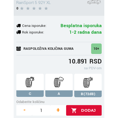
RainSport 5 92Y XL
0
Besplatna isporuka
Cena isporuke:
1-2 radna dana
Rok isporuke:
RASPOLOŽIVA KOLIČINA GUMA
10+
10.891 RSD
sa PDV-om
C
A
B(72dB)
Odaberite količinu
-
+