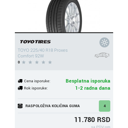
TOYO 225/40 R18 Proxes
Comfort 92W
0
Besplatna isporuka
Cena isporuke:
1-2 radna dana
Rok isporuke:
RASPOLOŽIVA KOLIČINA GUMA
4
11.780 RSD
sa PDV-om