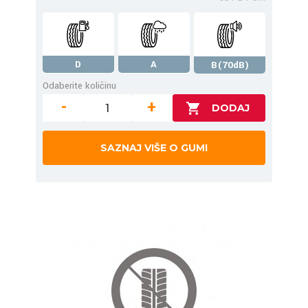
D
A
B(70dB)
Odaberite količinu
-
+
SAZNAJ VIŠE O GUMI