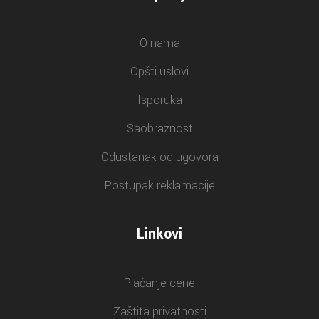
O nama
Opšti uslovi
Isporuka
Saobraznost
Odustanak od ugovora
Postupak reklamacije
Linkovi
Plaćanje cene
Zaštita privatnosti