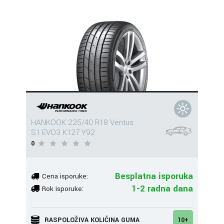
HANKOOK 225/40 R18 Ventus
S1 EVO3 K127 Y92
0
Besplatna isporuka
Cena isporuke:
1-2 radna dana
Rok isporuke:
RASPOLOŽIVA KOLIČINA GUMA
10+