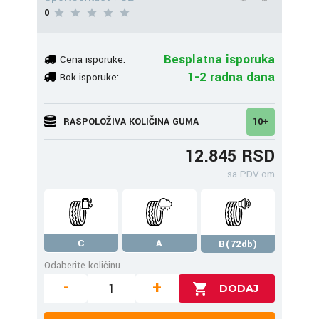
0
Besplatna isporuka
Cena isporuke:
1-2 radna dana
Rok isporuke:
RASPOLOŽIVA KOLIČINA GUMA
10+
12.845 RSD
sa PDV-om
C
A
B(72db)
Odaberite količinu
-
+