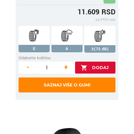
11.609 RSD
sa PDV-om
E
A
2(72 dB)
Odaberite količinu
-
+
SAZNAJ VIŠE O GUMI