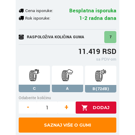
Besplatna isporuka
Cena isporuke:
1-2 radna dana
Rok isporuke:
RASPOLOŽIVA KOLIČINA GUMA
7
11.419 RSD
sa PDV-om
C
A
B(72dB)
Odaberite količinu
-
+
SAZNAJ VIŠE O GUMI