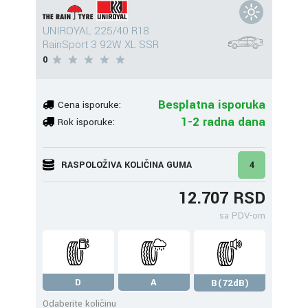
UNIROYAL 225/40 R18
RainSport 3 92W XL SSR
0
Besplatna isporuka
Cena isporuke:
1-2 radna dana
Rok isporuke:
RASPOLOŽIVA KOLIČINA GUMA
4
12.707 RSD
sa PDV-om
D
A
B(72dB)
Odaberite količinu