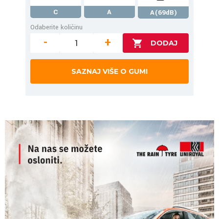
C
A
A(69dB)
Odaberite količinu
-
+
SAZNAJ VIŠE O GUMI