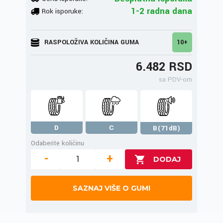
1-2 radna dana
Rok isporuke:
RASPOLOŽIVA KOLIČINA GUMA
10+
6.482 RSD
sa PDV-om
D
C
B(71dB)
Odaberite količinu
-
+
SAZNAJ VIŠE O GUMI