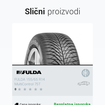
Slični
proizvodi
FULDA 155/65 R14
MultiControl 75T
0
Besplatna isporuka
Cena isporuke: