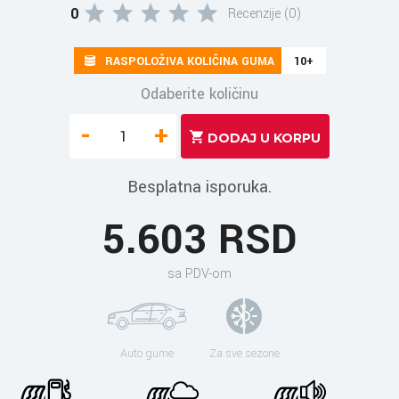
0
Recenzije (0)
RASPOLOŽIVA KOLIČINA GUMA
10+
Odaberite količinu
-
+
Besplatna isporuka.
5.603 RSD
sa PDV-om
Auto gume
Za sve sezone