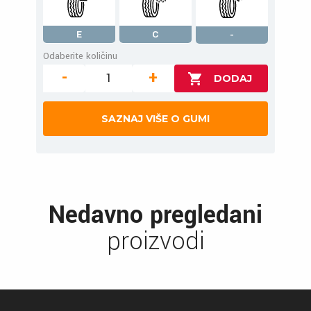
E
C
-
Odaberite količinu
-
+
SAZNAJ VIŠE O GUMI
Nedavno pregledani
proizvodi