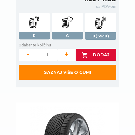
sa PDV-om
D
C
B(69dB)
Odaberite količinu
-
+
SAZNAJ VIŠE O GUMI