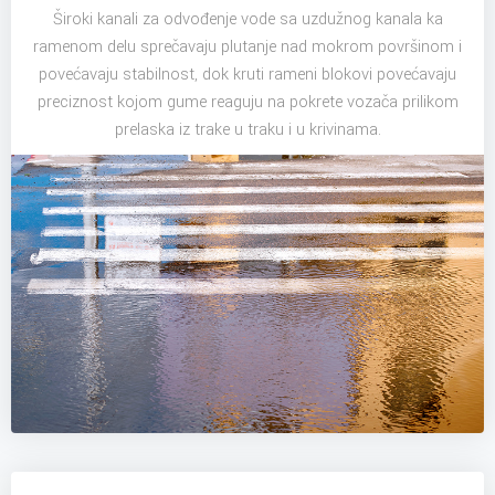
Široki kanali za odvođenje vode sa uzdužnog kanala ka
ramenom delu sprečavaju plutanje nad mokrom površinom i
povećavaju stabilnost, dok kruti rameni blokovi povećavaju
preciznost kojom gume reaguju na pokrete vozača prilikom
prelaska iz trake u traku i u krivinama.