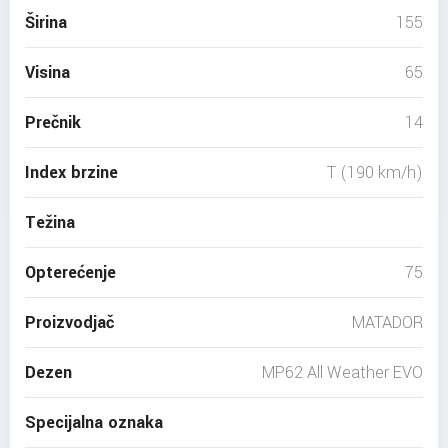
Širina
155
Visina
65
Prečnik
14
Index brzine
T (190 km/h)
Težina
Opterećenje
75
Proizvodjač
MATADOR
Dezen
MP62 All Weather EVO
Specijalna oznaka