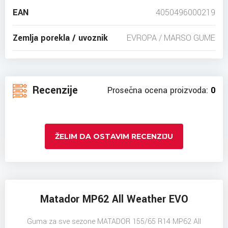
EAN
4050496000219
Zemlja porekla / uvoznik
EVROPA / MARSO GUME
Recenzije
Prosečna ocena proizvoda:
0
ŽELIM DA OSTAVIM RECENZIJU
Matador MP62 All Weather EVO
Guma za sve sezone MATADOR 155/65 R14 MP62 All