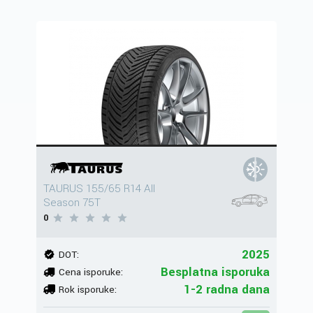
TAURUS 155/65 R14 All
Season 75T
0
2025
DOT:
Besplatna isporuka
Cena isporuke:
1-2 radna dana
Rok isporuke: