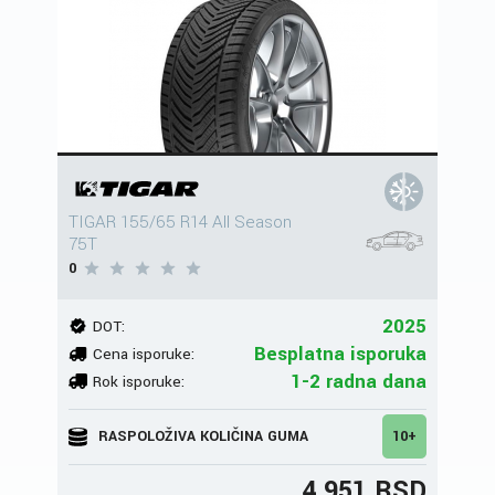
TIGAR 155/65 R14 All Season
75T
0
2025
DOT:
Besplatna isporuka
Cena isporuke:
1-2 radna dana
Rok isporuke:
RASPOLOŽIVA KOLIČINA GUMA
10+
4.951 RSD