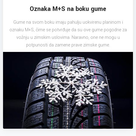
Oznaka M+S na boku gume
Gume na svom boku imaju pahulju uokvirenu planinom i
oznaku M+S, čime se potvrđuje da su ove gume pogodne za
vožnju u zimskim uslovima. Naravno, one ne mogu u
potpunosti da zamene prave zimske gume.