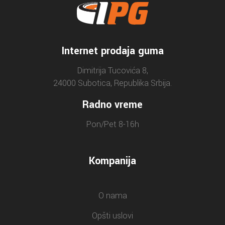
Internet prodaja guma
Dimitrija Tucovića 8,
24000 Subotica, Republika Srbija.
Radno vreme
Pon/Pet 8-16h
Kompanija
O nama
Opšti uslovi