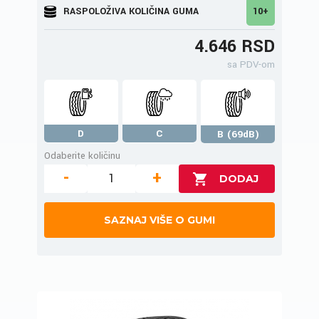
RASPOLOŽIVA KOLIČINA GUMA
10+
4.646 RSD
sa PDV-om
D
C
B (69dB)
Odaberite količinu
-
+
SAZNAJ VIŠE O GUMI