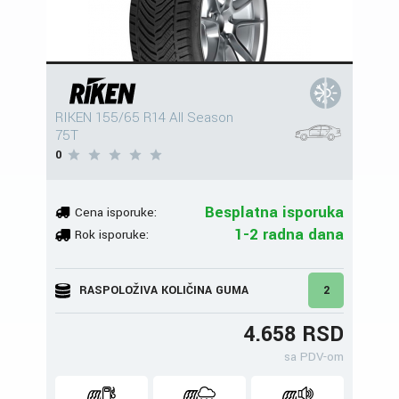
RIKEN 155/65 R14 All Season
75T
0
Besplatna isporuka
Cena isporuke:
1-2 radna dana
Rok isporuke:
RASPOLOŽIVA KOLIČINA GUMA
2
4.658 RSD
sa PDV-om