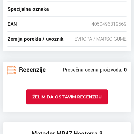
Specijalna oznaka
EAN
4050496819569
Zemlja porekla / uvoznik
EVROPA / MARSO GUME
Recenzije
Prosečna ocena proizvoda:
0
ŽELIM DA OSTAVIM RECENZIJU
Matador MP47 Hectorra 3