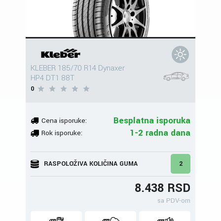
KLEBER 185/70 R14 Dynaxer
HP4 DT1 88T
0
Besplatna isporuka
Cena isporuke:
1-2 radna dana
Rok isporuke:
RASPOLOŽIVA KOLIČINA GUMA
2
8.438 RSD
sa PDV-om