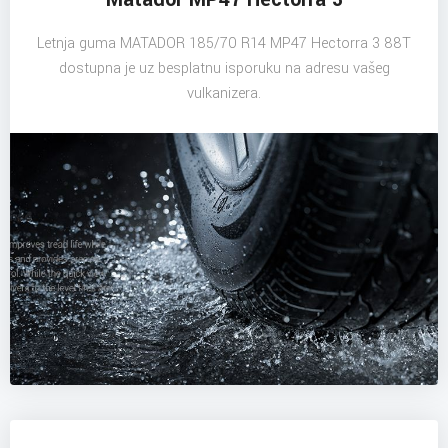
Letnja guma MATADOR 185/70 R14 MP47 Hectorra 3 88T
dostupna je uz besplatnu isporuku na adresu vašeg
vulkanizera.