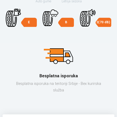
Auto gume
Letnja sezona
E
B
2(70 dB)
Besplatna isporuka
Besplatna isporuka na teritoriji Srbije - Bex kurirska
služba