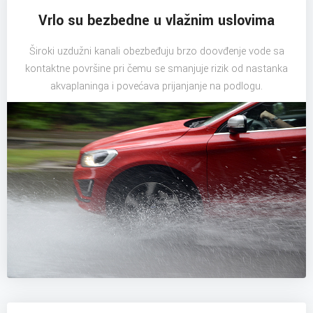
Vrlo su bezbedne u vlažnim uslovima
Široki uzdužni kanali obezbeđuju brzo doovđenje vode sa
kontaktne površine pri čemu se smanjuje rizik od nastanka
akvaplaninga i povećava prijanjanje na podlogu.