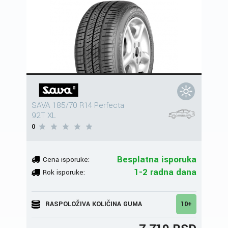
SAVA 185/70 R14 Perfecta
92T XL
0
Besplatna isporuka
Cena isporuke:
1-2 radna dana
Rok isporuke:
RASPOLOŽIVA KOLIČINA GUMA
10+