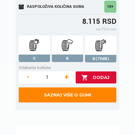
RASPOLOŽIVA KOLIČINA GUMA
10+
8.115 RSD
sa PDV-om
C
B
B(70dB)
Odaberite količinu
-
+
SAZNAJ VIŠE O GUMI