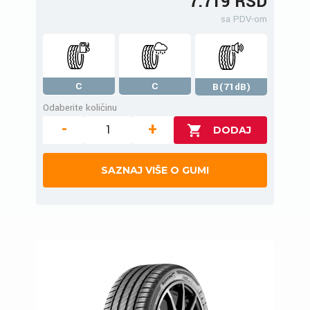
7.719 RSD
sa PDV-om
C
C
B(71dB)
Odaberite količinu
-
+
SAZNAJ VIŠE O GUMI