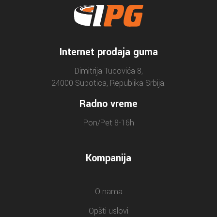
Internet prodaja guma
Dimitrija Tucovića 8,
24000 Subotica, Republika Srbija.
Radno vreme
Pon/Pet 8-16h
Kompanija
O nama
Opšti uslovi