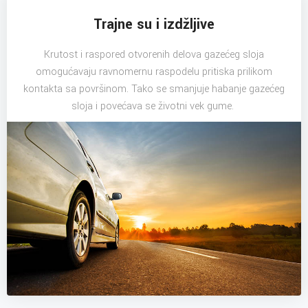
Trajne su i izdžljive
Krutost i raspored otvorenih delova gazećeg sloja
omogućavaju ravnomernu raspodelu pritiska prilikom
kontakta sa površinom. Tako se smanjuje habanje gazećeg
sloja i povećava se životni vek gume.