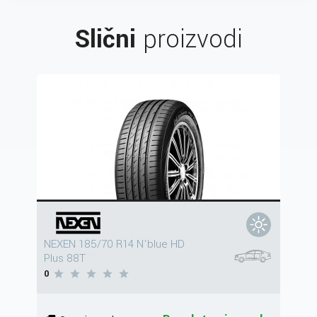
Slični
proizvodi
NEXEN 185/70 R14 N'blue HD
Plus 88T
0