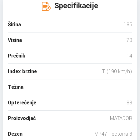
Specifikacije
Širina
185
Visina
70
Prečnik
14
Index brzine
T (190 km/h)
Težina
Opterećenje
88
Proizvodjač
MATADOR
Dezen
MP47 Hectorra 3