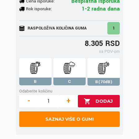
Besplatna isporuka
Cena isporuke:
1-2 radna dana
Rok isporuke:
RASPOLOŽIVA KOLIČINA GUMA
1
8.305 RSD
sa PDV-om
B
C
B(70dB)
Odaberite količinu
-
+
SAZNAJ VIŠE O GUMI