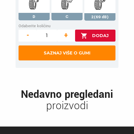
D
C
2(69 dB)
Odaberite količinu
-
+
SAZNAJ VIŠE O GUMI
Nedavno pregledani
proizvodi