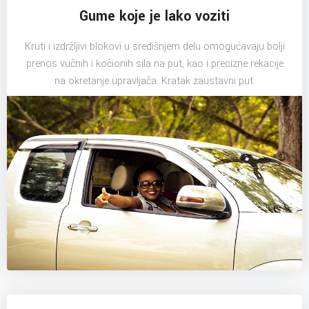
Gume koje je lako voziti
Kruti i izdržljivi blokovi u središnjem delu omogućavaju bolji
prenos vučnih i kočionih sila na put, kao i precizne rekacije
na okretanje upravljača. Kratak zaustavni put.