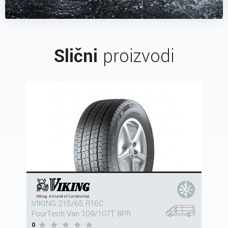
Slični
proizvodi
VIKING 215/65 R16C
FourTech Van 109/107T 8PR
0