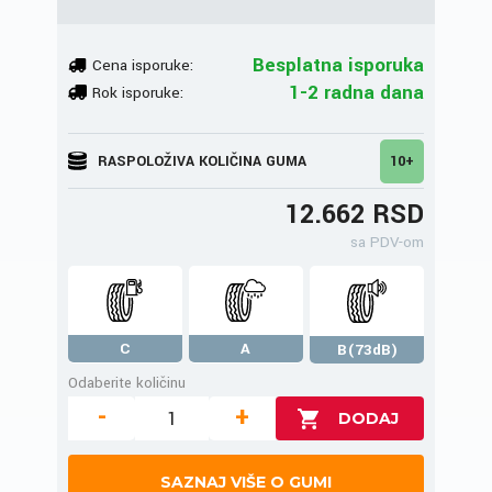
Besplatna isporuka
Cena isporuke:
1-2 radna dana
Rok isporuke:
RASPOLOŽIVA KOLIČINA GUMA
10+
12.662 RSD
sa PDV-om
C
A
B(73dB)
Odaberite količinu
-
+
SAZNAJ VIŠE O GUMI