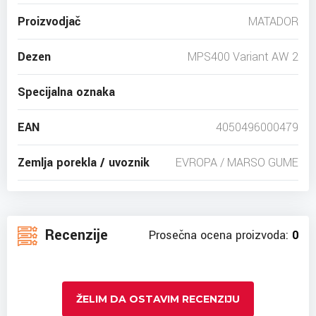
Proizvodjač
MATADOR
Dezen
MPS400 Variant AW 2
Specijalna oznaka
EAN
4050496000479
Zemlja porekla / uvoznik
EVROPA / MARSO GUME
Recenzije
Prosečna ocena proizvoda:
0
ŽELIM DA OSTAVIM RECENZIJU