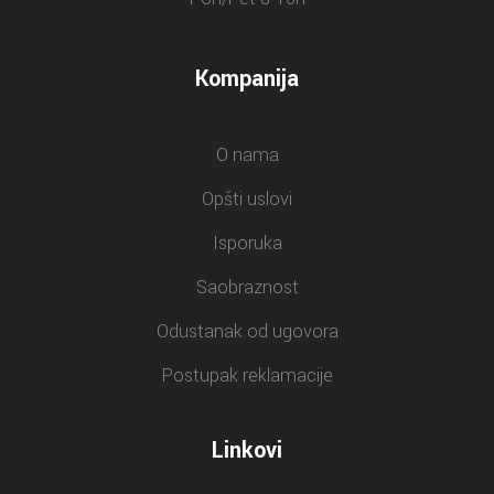
Kompanija
O nama
Opšti uslovi
Isporuka
Saobraznost
Odustanak od ugovora
Postupak reklamacije
Linkovi