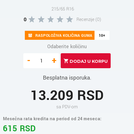
215/65 R16
0
Recenzije (0)
RASPOLOŽIVA KOLIČINA GUMA
10+
Odaberite količinu
-
+
Besplatna isporuka.
13.209 RSD
sa PDV-om
Mesečna rata kredita na period od 24 meseca:
615 RSD