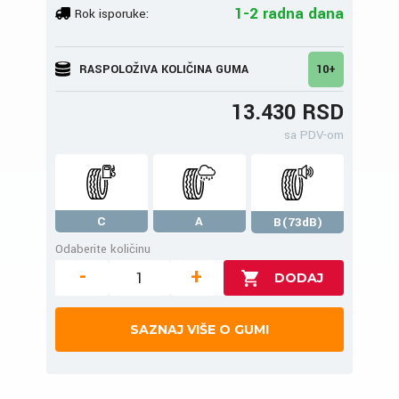
1-2 radna dana
Rok isporuke:
RASPOLOŽIVA KOLIČINA GUMA
10+
13.430 RSD
sa PDV-om
C
A
B(73dB)
Odaberite količinu
-
+
SAZNAJ VIŠE O GUMI