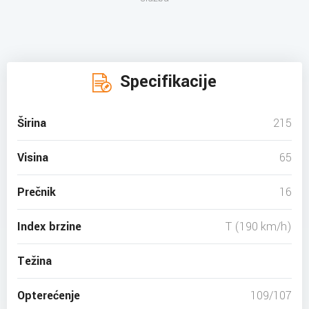
Specifikacije
Širina
215
Visina
65
Prečnik
16
Index brzine
T (190 km/h)
Težina
Opterećenje
109/107