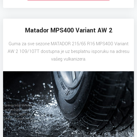
Matador MPS400 Variant AW 2
Guma za sve sezone MATADOR 215/65 R16 MPS400 Variant
AW 2 109/107T dostupna je uz besplatnu isporuku na adresu
vašeg vulkanizera.