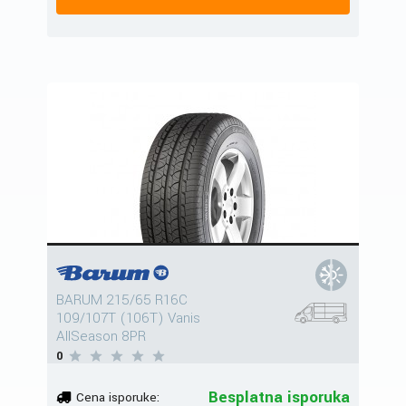
BARUM 215/65 R16C
109/107T (106T) Vanis
AllSeason 8PR
0
Besplatna isporuka
Cena isporuke: