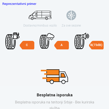
Reprezentativni primer
Dostavno/minibus vozilo
Za sve sezone
C
A
B(73dB)
Besplatna isporuka
Besplatna isporuka na teritoriji Srbije - Bex kurirska
služba