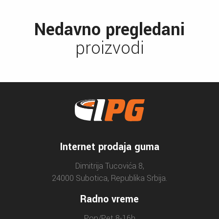
Nedavno pregledani
proizvodi
Internet prodaja guma
Dimitrija Tucovića 8,
24000 Subotica, Republika Srbija.
Radno vreme
Pon/Pet 8-16h