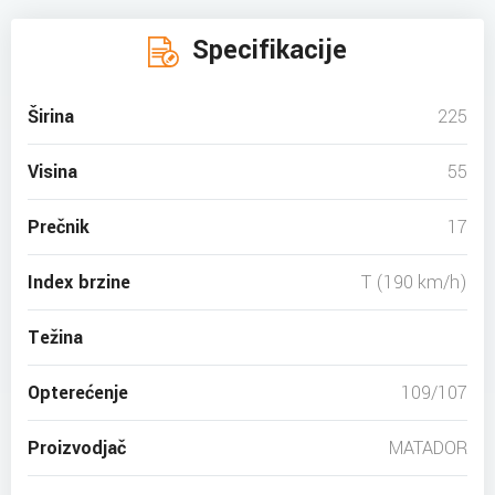
Specifikacije
Širina
225
Visina
55
Prečnik
17
Index brzine
T (190 km/h)
Težina
Opterećenje
109/107
Proizvodjač
MATADOR