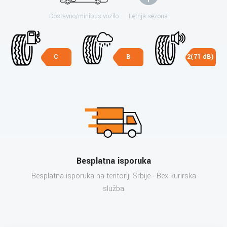
Dostavno/minibus vozilo
Letnja sezona
C
B
2(71 dB)
Besplatna isporuka
Besplatna isporuka na teritoriji Srbije - Bex kurirska
služba