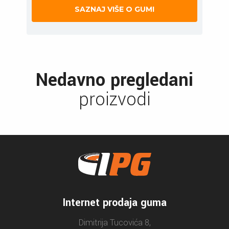
SAZNAJ VIŠE O GUMI
Nedavno pregledani
proizvodi
Internet prodaja guma
Dimitrija Tucovića 8,