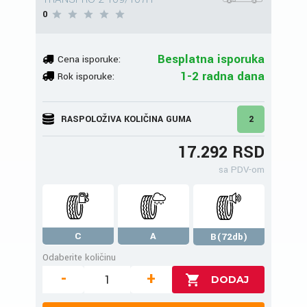
0
Besplatna isporuka
Cena isporuke:
1-2 radna dana
Rok isporuke:
RASPOLOŽIVA KOLIČINA GUMA
2
17.292 RSD
sa PDV-om
C
A
B(72db)
Odaberite količinu
-
+