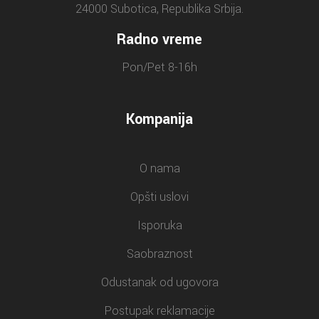
24000 Subotica, Republika Srbija.
Radno vreme
Pon/Pet 8-16h
Kompanija
O nama
Opšti uslovi
Isporuka
Saobraznost
Odustanak od ugovora
Postupak reklamacije