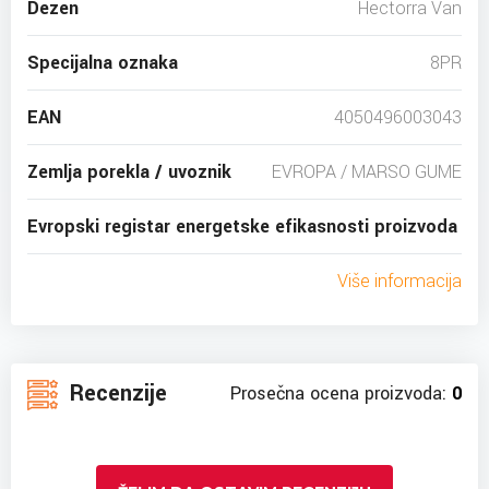
Dezen
Hectorra Van
Specijalna oznaka
8PR
EAN
4050496003043
Zemlja porekla / uvoznik
EVROPA / MARSO GUME
Evropski registar energetske efikasnosti proizvoda
Više informacija
Recenzije
Prosečna ocena proizvoda:
0