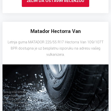
ŽELIM DA OSTAVIM RECENZIJU
Matador Hectorra Van
Letnja guma MATADOR 225/55 R17 Hectorra Van 109/107T
8PR dostupna je uz besplatnu isporuku na adresu vašeg
vulkanizera.