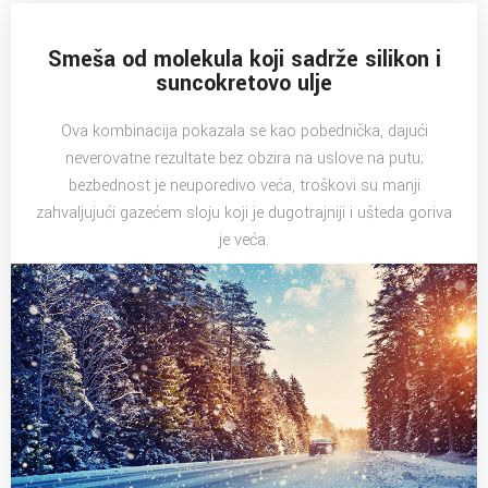
Smeša od molekula koji sadrže silikon i
suncokretovo ulje
Ova kombinacija pokazala se kao pobednička, dajući
neverovatne rezultate bez obzira na uslove na putu;
bezbednost je neuporedivo veća, troškovi su manji
zahvaljujući gazećem sloju koji je dugotrajniji i ušteda goriva
je veća.