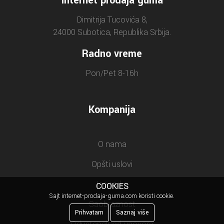
Internet prodaja guma
Dimitrija Tucovića 8,
24000 Subotica, Republika Srbija.
Radno vreme
Pon/Pet 8-16h
Kompanija
O nama
Opšti uslovi
Isporuka
COOKIES
Sajt internet-prodaja-guma.com koristi cookie.
Saobraznost
Prihvatam
Saznaj više