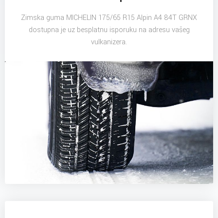
Zimska guma MICHELIN 175/65 R15 Alpin A4 84T GRNX
dostupna je uz besplatnu isporuku na adresu vašeg
vulkanizera.