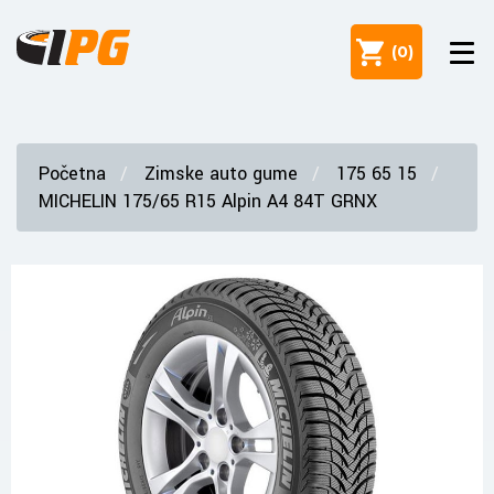
(
0
)
Početna
Zimske auto gume
175 65 15
MICHELIN 175/65 R15 Alpin A4 84T GRNX