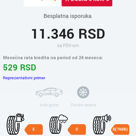
Besplatna isporuka.
11.346 RSD
sa PDV-om
Mesečna rata kredita na period od 24 meseca:
529 RSD
Reprezentativni primer
Auto gume
Zimska sezona
E
C
B(70dB)