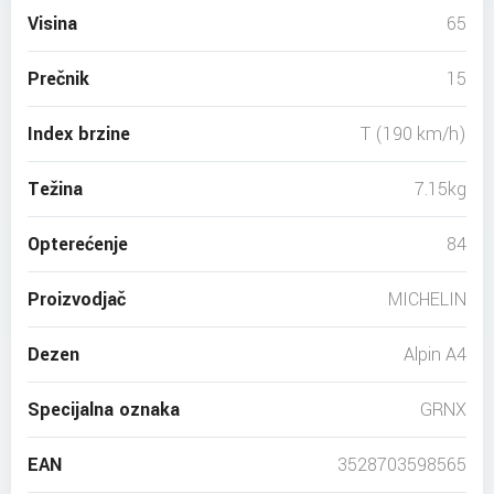
Visina
65
Prečnik
15
Index brzine
T (190 km/h)
Težina
7.15kg
Opterećenje
84
Proizvodjač
MICHELIN
Dezen
Alpin A4
Specijalna oznaka
GRNX
EAN
3528703598565