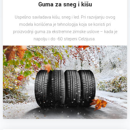
Guma za sneg i kišu
Uspešno savladava kišu, sneg i led. Pri razvijanju ovog
modela korišćena je tehnologija koja se koristi pri
proizvodnji guma za ekstremne zimske uslove – kada je
napolju i do -60 stepeni Celzijusa.