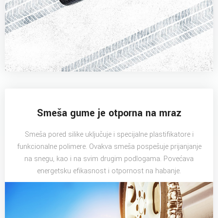
Smeša gume je otporna na mraz
Smeša pored silike uključuje i specijalne plastifikatore i
funkcionalne polimere. Ovakva smeša pospešuje prijanjanje
na snegu, kao i na svim drugim podlogama. Povećava
energetsku efikasnost i otpornost na habanje.