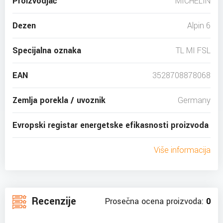
Proizvodjač
MICHELIN
Dezen
Alpin 6
Specijalna oznaka
TL MI FSL
EAN
3528708878068
Zemlja porekla / uvoznik
Germany
Evropski registar energetske efikasnosti proizvoda
Više informacija
Recenzije
Prosečna ocena proizvoda:
0