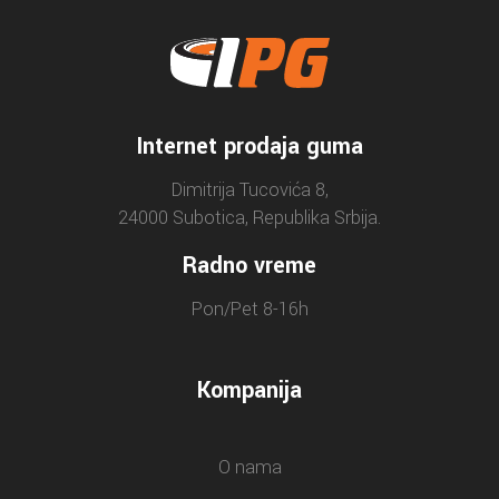
Internet prodaja guma
Dimitrija Tucovića 8,
24000 Subotica, Republika Srbija.
Radno vreme
Pon/Pet 8-16h
Kompanija
O nama