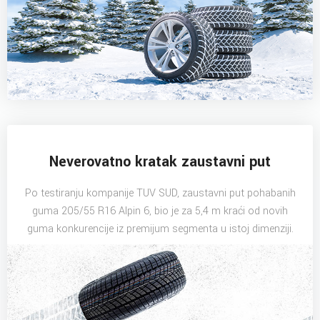
Neverovatno kratak zaustavni put
Po testiranju kompanije TUV SUD, zaustavni put pohabanih
guma 205/55 R16 Alpin 6, bio je za 5,4 m kraći od novih
guma konkurencije iz premijum segmenta u istoj dimenziji.