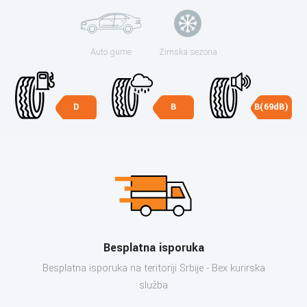
Auto gume
Zimska sezona
D
B
B(69dB)
Besplatna isporuka
Besplatna isporuka na teritoriji Srbije - Bex kurirska
služba