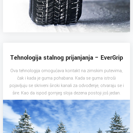
Tehnologija stalnog prijanjanja – EverGrip
Ova tehnologija omogućava kontakt na zimskim putevima,
čak i kada je guma pohabana. Kada se guma istroši
pojavljuju se skriveni široki kanali za odvođenje, otvaraju se i
šire. Kao da ispod gornjeg sloja dezena postoji još jedan.