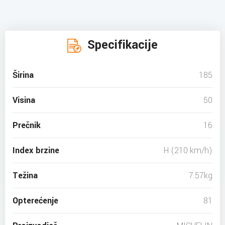
Specifikacije
Širina
185
Visina
50
Prečnik
16
Index brzine
H (210 km/h)
Težina
7.57kg
Opterećenje
81