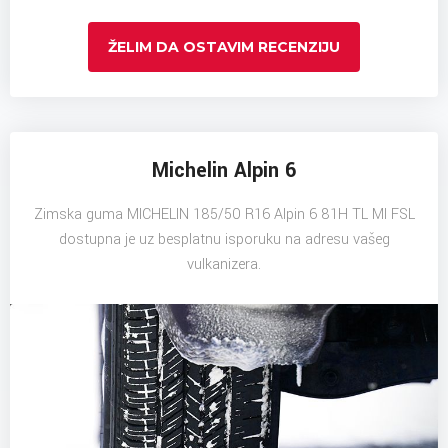
ŽELIM DA OSTAVIM RECENZIJU
Michelin Alpin 6
Zimska guma MICHELIN 185/50 R16 Alpin 6 81H TL MI FSL
dostupna je uz besplatnu isporuku na adresu vašeg
vulkanizera.