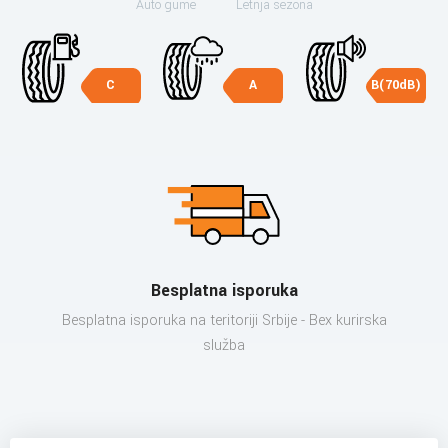
Auto gume
Letnja sezona
C
A
B(70dB)
Besplatna isporuka
Besplatna isporuka na teritoriji Srbije - Bex kurirska
služba