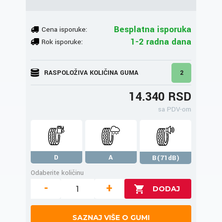
Besplatna isporuka
Cena isporuke:
1-2 radna dana
Rok isporuke:
RASPOLOŽIVA KOLIČINA GUMA
2
14.340 RSD
sa PDV-om
D
A
B(71dB)
Odaberite količinu
-
+
SAZNAJ VIŠE O GUMI