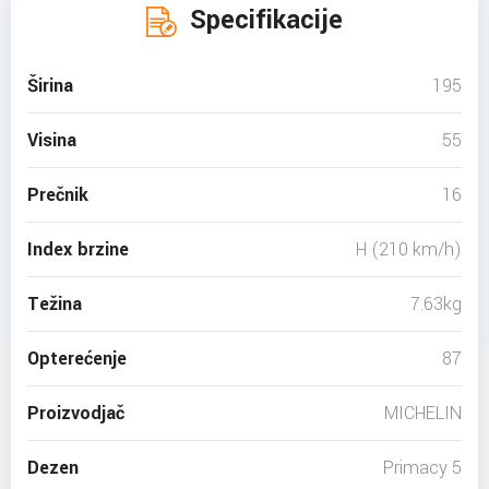
Specifikacije
Širina
195
Visina
55
Prečnik
16
Index brzine
H (210 km/h)
Težina
7.63kg
Opterećenje
87
Proizvodjač
MICHELIN
Dezen
Primacy 5