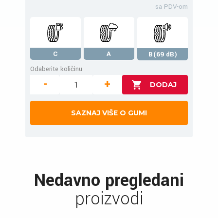
sa PDV-om
C
A
B(69 dB)
Odaberite količinu
-
+
SAZNAJ VIŠE O GUMI
Nedavno pregledani
proizvodi