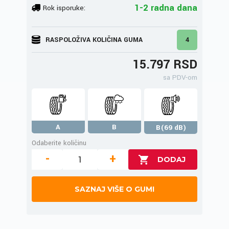
1-2 radna dana
Rok isporuke:
RASPOLOŽIVA KOLIČINA GUMA
4
15.797 RSD
sa PDV-om
A
B
B(69 dB)
Odaberite količinu
-
+
SAZNAJ VIŠE O GUMI