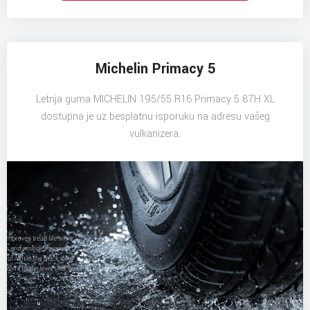
Michelin Primacy 5
Letnja guma MICHELIN 195/55 R16 Primacy 5 87H XL
dostupna je uz besplatnu isporuku na adresu vašeg
vulkanizera.