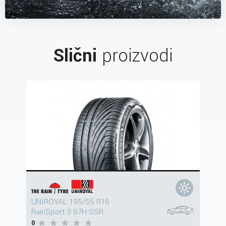
Slični
proizvodi
UNIROYAL 195/55 R16
RainSport 3 87H SSR
0