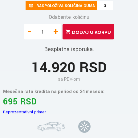
RASPOLOŽIVA KOLIČINA GUMA
3
Odaberite količinu
-
+
Besplatna isporuka.
14.920 RSD
sa PDV-om
Mesečna rata kredita na period od 24 meseca:
695 RSD
Reprezentativni primer