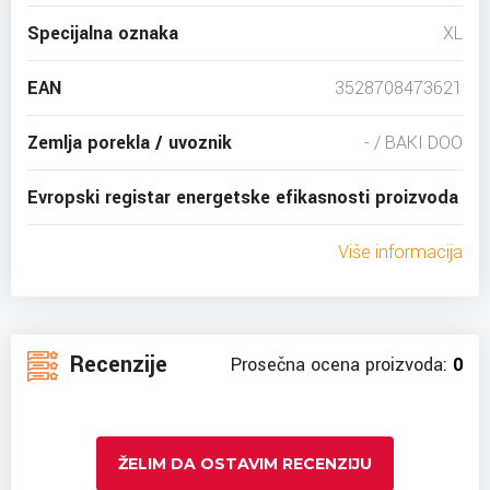
Specijalna oznaka
XL
EAN
3528708473621
Zemlja porekla / uvoznik
- / BAKI DOO
Evropski registar energetske efikasnosti proizvoda
Više informacija
Recenzije
Prosečna ocena proizvoda:
0
ŽELIM DA OSTAVIM RECENZIJU