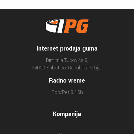
Internet prodaja guma
Dimitrija Tucovića 8,
24000 Subotica, Republika Srbija.
Radno vreme
Pon/Pet 8-16h
Kompanija