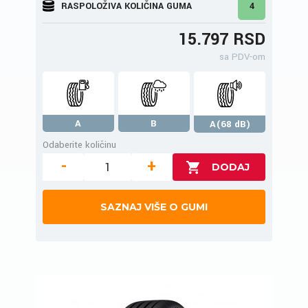
RASPOLOŽIVA KOLIČINA GUMA
4
15.797 RSD
sa PDV-om
A
B
A(68 dB)
Odaberite količinu
-
+
SAZNAJ VIŠE O GUMI