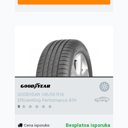
GOODYEAR 195/55 R16
EfficientGrip Performance 87H
0
Besplatna isporuka
Cena isporuke: