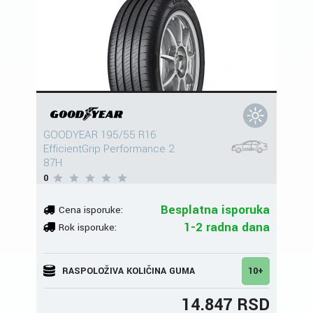
GOODYEAR 195/55 R16
EfficientGrip Performance 2
87H
0
Besplatna isporuka
Cena isporuke:
1-2 radna dana
Rok isporuke:
RASPOLOŽIVA KOLIČINA GUMA
10+
14.847 RSD