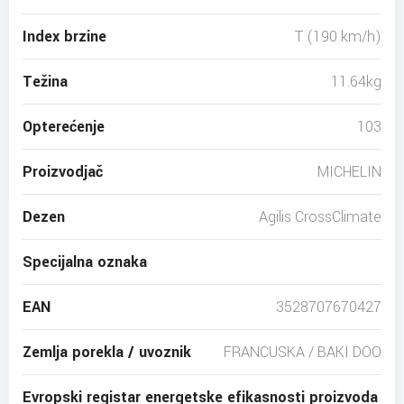
Index brzine
T (190 km/h)
Težina
11.64kg
Opterećenje
103
Proizvodjač
MICHELIN
Dezen
Agilis CrossClimate
Specijalna oznaka
EAN
3528707670427
Zemlja porekla / uvoznik
FRANCUSKA / BAKI DOO
Evropski registar energetske efikasnosti proizvoda