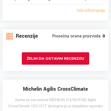
Više informacija
Recenzije
Prosečna ocena proizvoda:
0
ŽELIM DA OSTAVIM RECENZIJU
Michelin Agilis CrossClimate
Guma za sve sezone MICHELIN 215/60 R16C Agilis
CrossClimate 103/101T dostupna je uz besplatnu isporuku