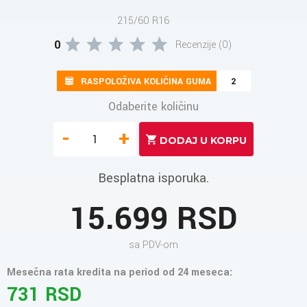
215/60 R16
0
Recenzije (0)
RASPOLOŽIVA KOLIČINA GUMA
2
Odaberite količinu
-
+
Besplatna isporuka.
15.699 RSD
sa PDV-om
Mesečna rata kredita na period od 24 meseca:
731 RSD