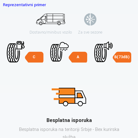
Reprezentativni primer
Dostavno/minibus vozilo
Za sve sezone
C
A
B(73dB)
Besplatna isporuka
Besplatna isporuka na teritoriji Srbije - Bex kurirska
služba