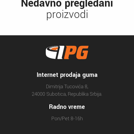
Nedavno pregledani
proizvodi
Internet prodaja guma
Dimitrija Tucovića 8,
24000 Subotica, Republika Srbija.
Radno vreme
Pon/Pet 8-16h