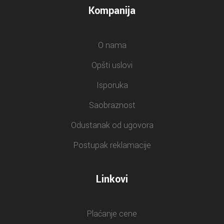
Kompanija
O nama
Opšti uslovi
Isporuka
Saobraznost
Odustanak od ugovora
Postupak reklamacije
Linkovi
Plaćanje cene