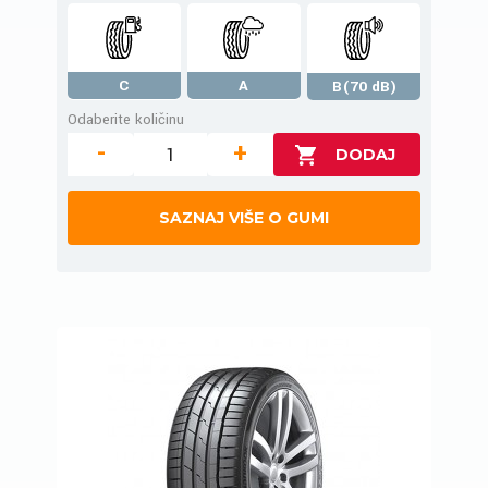
C
A
B(70 dB)
Odaberite količinu
-
+
SAZNAJ VIŠE O GUMI