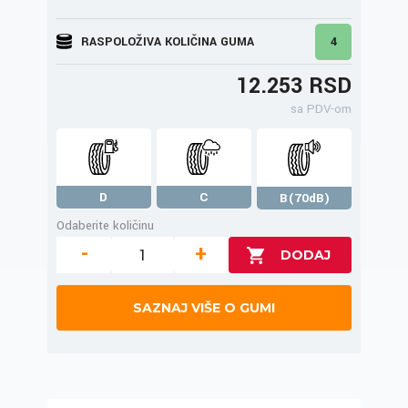
RASPOLOŽIVA KOLIČINA GUMA
4
12.253 RSD
sa PDV-om
D
C
B(70dB)
Odaberite količinu
-
+
SAZNAJ VIŠE O GUMI