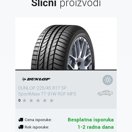
Slični
proizvodi
DUNLOP 225/45 R17 SP
SportMaxx TT 91W ROF MFS
0
Besplatna isporuka
Cena isporuke:
1-2 radna dana
Rok isporuke: