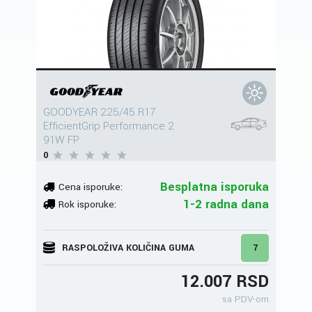
GOODYEAR 225/45 R17
EfficientGrip Performance 2
91W FP
0
Besplatna isporuka
Cena isporuke:
1-2 radna dana
Rok isporuke:
RASPOLOŽIVA KOLIČINA GUMA
7
12.007 RSD
sa PDV-om