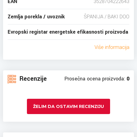
EAN
3528704222643
Zemlja porekla / uvoznik
ŠPANIJA / BAKI DOO
Evropski registar energetske efikasnosti proizvoda
Više informacija
Recenzije
Prosečna ocena proizvoda:
0
ŽELIM DA OSTAVIM RECENZIJU