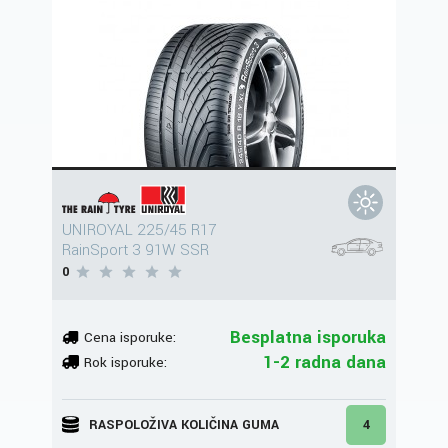
UNIROYAL 225/45 R17
RainSport 3 91W SSR
0
Besplatna isporuka
Cena isporuke:
1-2 radna dana
Rok isporuke:
RASPOLOŽIVA KOLIČINA GUMA
4