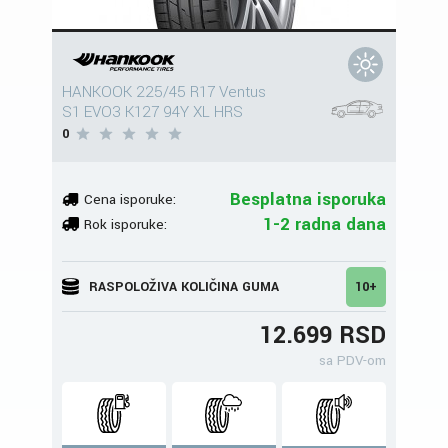
HANKOOK 225/45 R17 Ventus
S1 EVO3 K127 94Y XL HRS
0
Besplatna isporuka
Cena isporuke:
1-2 radna dana
Rok isporuke:
RASPOLOŽIVA KOLIČINA GUMA
10+
12.699 RSD
sa PDV-om