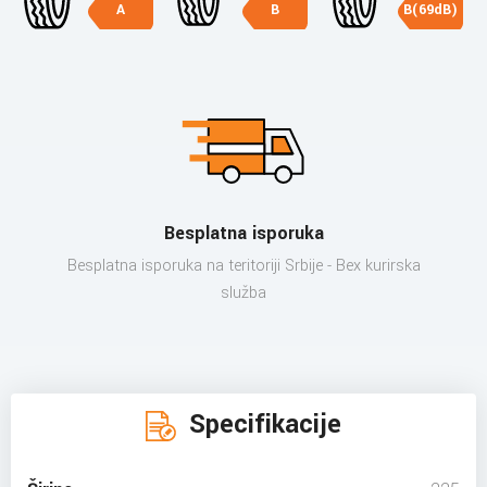
A
B
B(69dB)
Besplatna isporuka
Besplatna isporuka na teritoriji Srbije - Bex kurirska
služba
Specifikacije