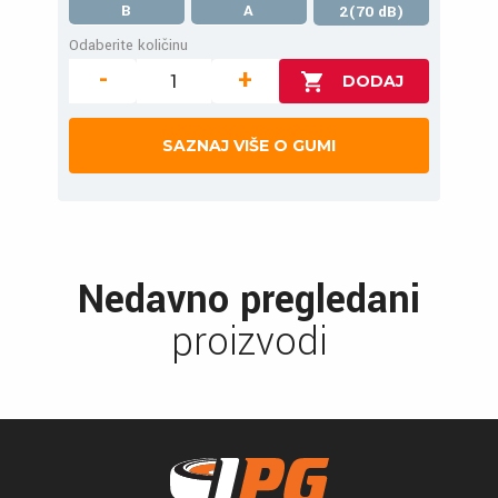
B
A
2(70 dB)
Odaberite količinu
-
+
SAZNAJ VIŠE O GUMI
Nedavno pregledani
proizvodi