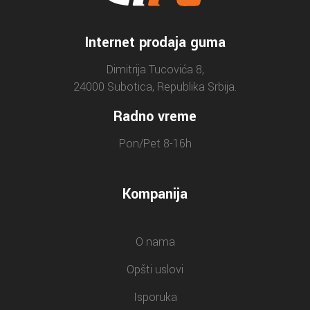
Internet prodaja guma
Dimitrija Tucovića 8,
24000 Subotica, Republika Srbija.
Radno vreme
Pon/Pet 8-16h
Kompanija
O nama
Opšti uslovi
Isporuka