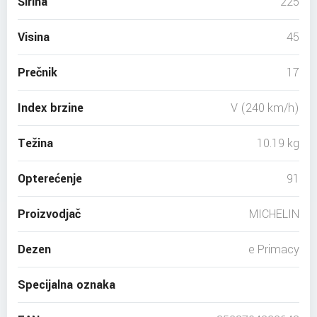
Širina
225
Visina
45
Prečnik
17
Index brzine
V (240 km/h)
Težina
10.19 kg
Opterećenje
91
Proizvodjač
MICHELIN
Dezen
e Primacy
Specijalna oznaka