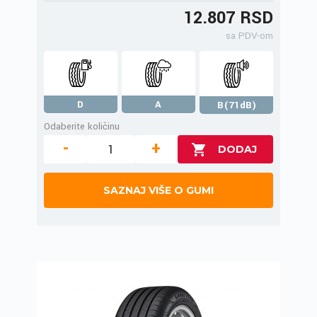
12.807 RSD
sa PDV-om
D
A
B(71dB)
Odaberite količinu
-
+
SAZNAJ VIŠE O GUMI