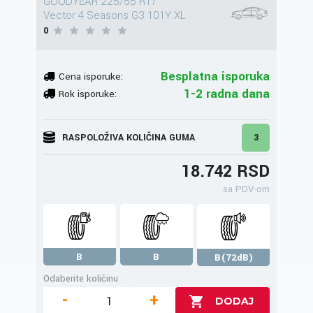
GOODYEAR 225/55 R17
Vector 4 Seasons G3 101Y XL
0
Besplatna isporuka
Cena isporuke:
1-2 radna dana
Rok isporuke:
RASPOLOŽIVA KOLIČINA GUMA
3
18.742 RSD
sa PDV-om
B
B
B(72dB)
Odaberite količinu
-
+