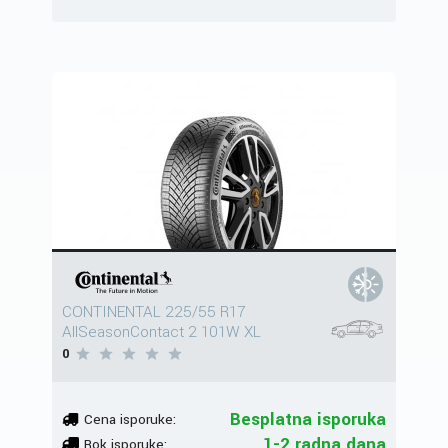
CONTINENTAL 225/55 R17
AllSeasonContact 2 101W XL
0
Besplatna isporuka
Cena isporuke:
1-2 radna dana
Rok isporuke: