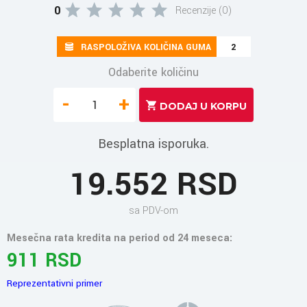
0
Recenzije (0)
RASPOLOŽIVA KOLIČINA GUMA
2
Odaberite količinu
-
+
Besplatna isporuka.
19.552 RSD
sa PDV-om
Mesečna rata kredita na period od 24 meseca:
911 RSD
Reprezentativni primer