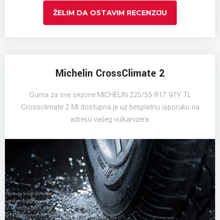
ŽELIM DA OSTAVIM RECENZIJU
Michelin CrossClimate 2
Guma za sve sezone MICHELIN 225/55 R17 97Y TL
Crossclimate 2 MI dostupna je uz besplatnu isporuku na
adresu vašeg vulkanizera.