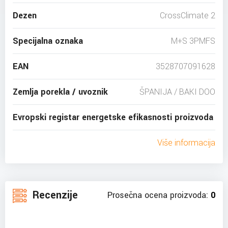
Dezen
CrossClimate 2
Specijalna oznaka
M+S 3PMFS
EAN
3528707091628
Zemlja porekla / uvoznik
ŠPANIJA / BAKI DOO
Evropski registar energetske efikasnosti proizvoda
Više informacija
Recenzije
Prosečna ocena proizvoda:
0