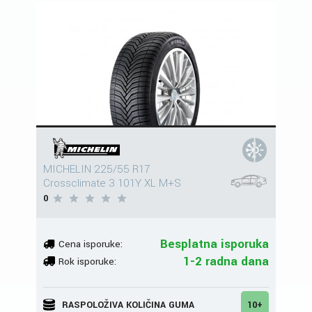
MICHELIN 225/55 R17
Crossclimate 3 101Y XL M+S
0
Besplatna isporuka
Cena isporuke:
1-2 radna dana
Rok isporuke:
RASPOLOŽIVA KOLIČINA GUMA
10+