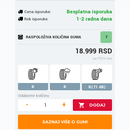
Besplatna isporuka
Cena isporuke:
1-2 radna dana
Rok isporuke:
RASPOLOŽIVA KOLIČINA GUMA
7
18.999 RSD
sa PDV-om
B
B
B(71 dB)
Odaberite količinu
-
+
SAZNAJ VIŠE O GUMI