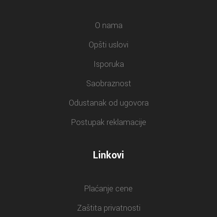
O nama
Opšti uslovi
Isporuka
Saobraznost
Odustanak od ugovora
Postupak reklamacije
Linkovi
Plaćanje cene
Zaštita privatnosti