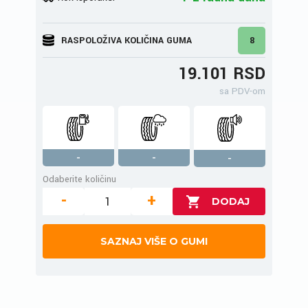
RASPOLOŽIVA KOLIČINA GUMA
8
19.101 RSD
sa PDV-om
-
-
-
Odaberite količinu
-
+
SAZNAJ VIŠE O GUMI