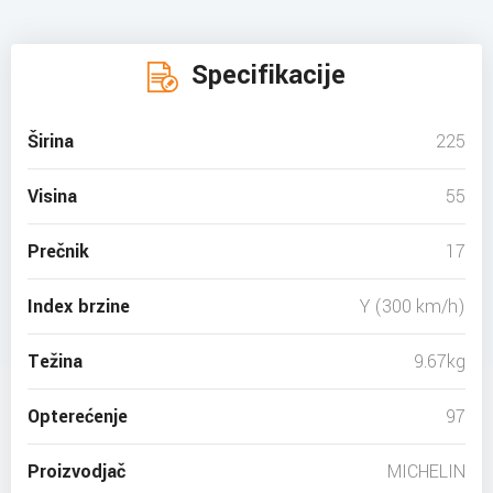
Specifikacije
Širina
225
Visina
55
Prečnik
17
Index brzine
Y (300 km/h)
Težina
9.67kg
Opterećenje
97
Proizvodjač
MICHELIN