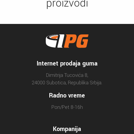
proizvodi
Internet prodaja guma
Dimitrija Tucovića 8,
24000 Subotica, Republika Srbija.
Radno vreme
Pon/Pet 8-16h
Kompanija