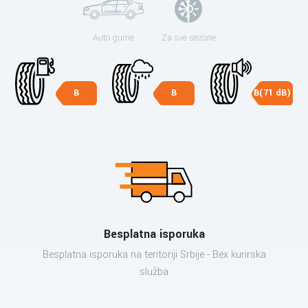
Auto gume
Za sve sezone
B
B
B(71 dB)
Besplatna isporuka
Besplatna isporuka na teritoriji Srbije - Bex kurirska
služba