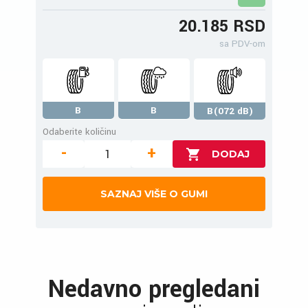
20.185 RSD
sa PDV-om
B
B
B(072 dB)
Odaberite količinu
-
+
SAZNAJ VIŠE O GUMI
Nedavno pregledani