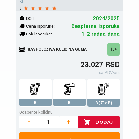
XL
5
2024/2025
DOT:
Besplatna isporuka
Cena isporuke:
1-2 radna dana
Rok isporuke:
RASPOLOŽIVA KOLIČINA GUMA
10+
23.027 RSD
sa PDV-om
B
B
B(71dB)
Odaberite količinu
-
+