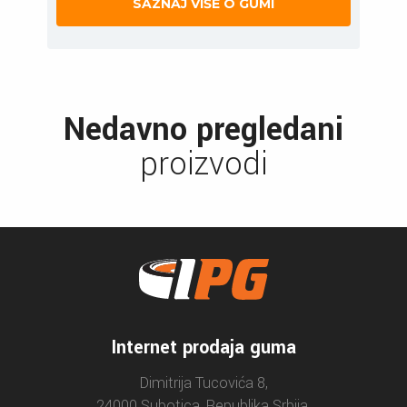
SAZNAJ VIŠE O GUMI
Nedavno pregledani
proizvodi
Internet prodaja guma
Dimitrija Tucovića 8,
24000 Subotica, Republika Srbija.