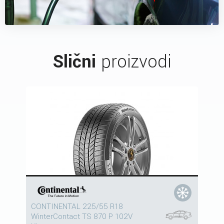
Slični
proizvodi
CONTINENTAL 225/55 R18
WinterContact TS 870 P 102V