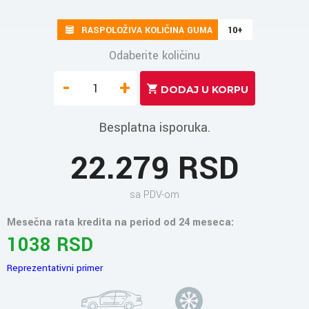
RASPOLOŽIVA KOLIČINA GUMA
10+
Odaberite količinu
-
+
Besplatna isporuka.
22.279 RSD
sa PDV-om
Mesečna rata kredita na period od 24 meseca:
1038 RSD
Reprezentativni primer