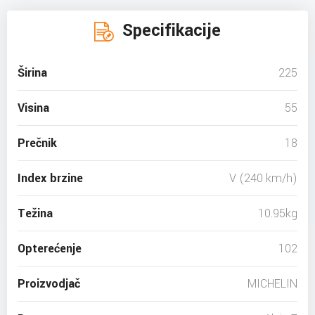
Specifikacije
Širina
225
Visina
55
Prečnik
18
Index brzine
V (240 km/h)
Težina
10.95kg
Opterećenje
102
Proizvodjač
MICHELIN