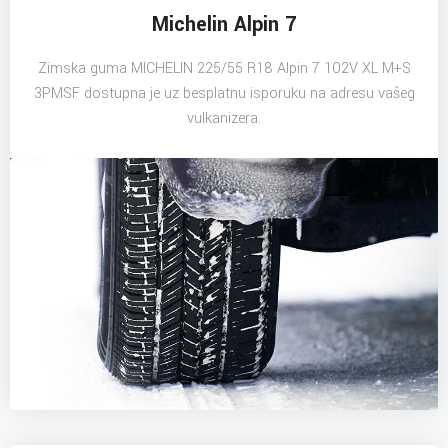
Michelin Alpin 7
Zimska guma MICHELIN 225/55 R18 Alpin 7 102V XL M+S
3PMSF dostupna je uz besplatnu isporuku na adresu vašeg
vulkanizera.