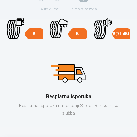
Auto gume
Zimska sezona
B
B
B(71 dB)
Besplatna isporuka
Besplatna isporuka na teritoriji Srbije - Bex kurirska
služba