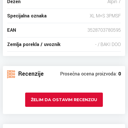
Dezen
Alpin 7
Specijalna oznaka
XL M+S 3PMSF
EAN
3528703780595
Zemlja porekla / uvoznik
- / BAKI DOO
Recenzije
Prosečna ocena proizvoda:
0
ŽELIM DA OSTAVIM RECENZIJU