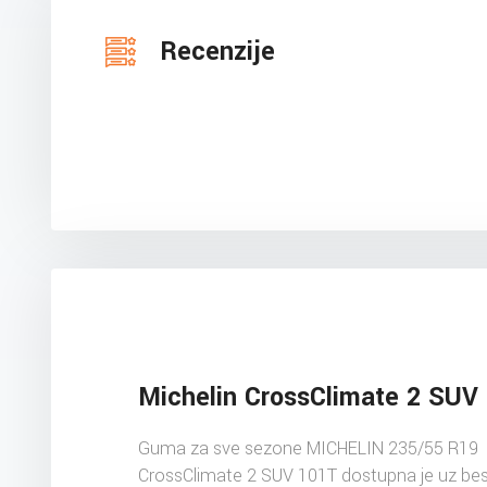
Recenzije
Michelin CrossClimate 2 SUV
Guma za sve sezone MICHELIN 235/55 R19
CrossClimate 2 SUV 101T dostupna je uz be