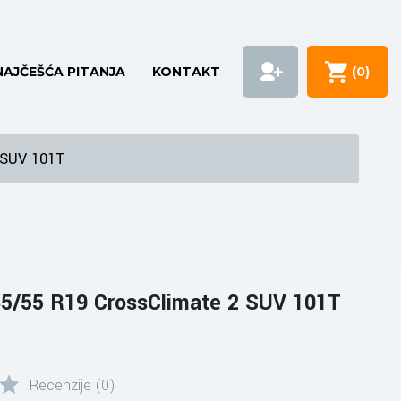
NAJČEŠĆA PITANJA
KONTAKT
(
0
)
 SUV 101T
5/55 R19 CrossClimate 2 SUV 101T
Recenzije (0)