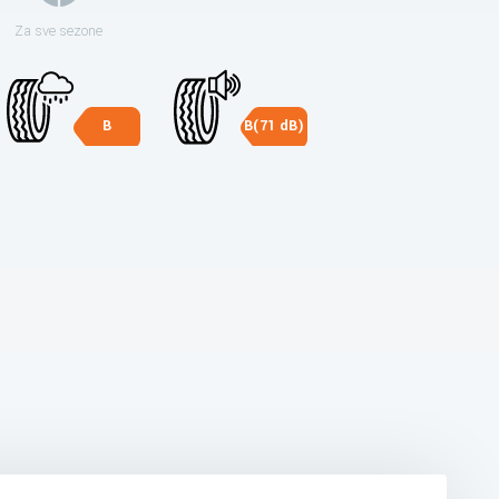
Za sve sezone
B
B(71 dB)