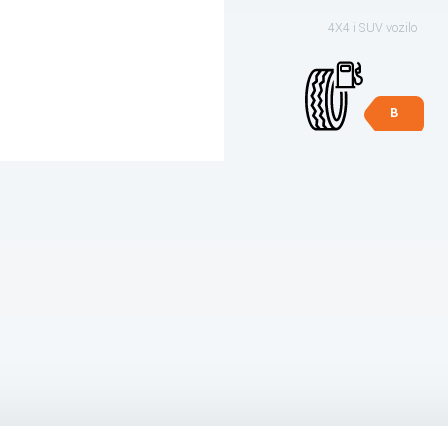
4X4 i SUV vozilo
B