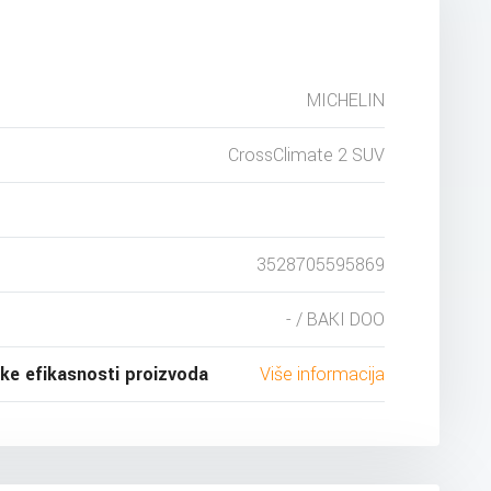
MICHELIN
CrossClimate 2 SUV
3528705595869
- / BAKI DOO
ske efikasnosti proizvoda
Više informacija