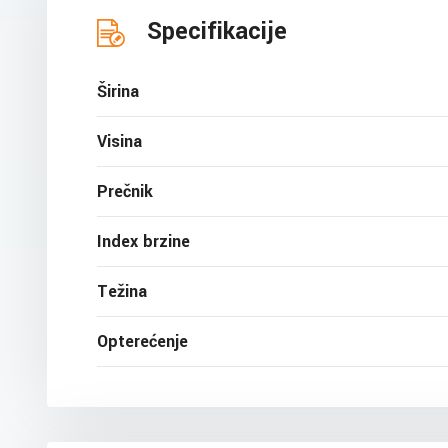
Specifikacije
Širina
Visina
Prečnik
Index brzine
Težina
Opterećenje