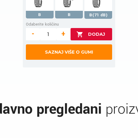
B
B
B(71 dB)
Odaberite količinu
-
+
SAZNAJ VIŠE O GUMI
avno pregledani
proiz