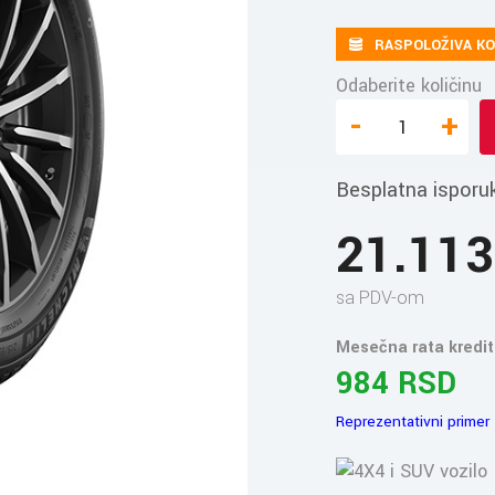
RASPOLOŽIVA KO
Odaberite količinu
-
+
Besplatna isporu
21.11
sa PDV-om
Mesečna rata kredit
984 RSD
Reprezentativni primer