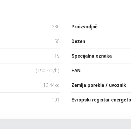
235
Proizvodjač
55
Dezen
19
Specijalna oznaka
T (190 km/h)
EAN
13.44kg
Zemlja porekla / uvoznik
101
Evropski registar energet