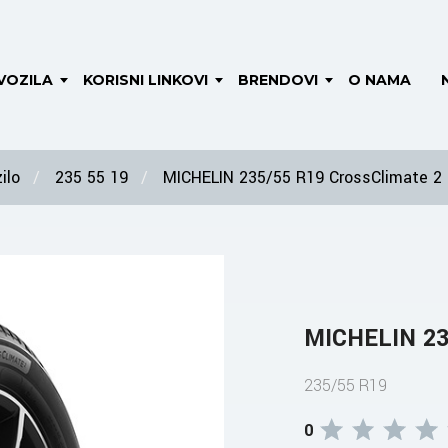
VOZILA
KORISNI LINKOVI
BRENDOVI
O NAMA
ilo
235 55 19
MICHELIN 235/55 R19 CrossClimate 2
MICHELIN 23
235/55 R19
0