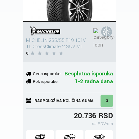
MICHELIN 235/55 R19 101V
TL CrossClimate 2 SUV MI
0
Besplatna isporuka
Cena isporuke:
1-2 radna dana
Rok isporuke:
RASPOLOŽIVA KOLIČINA GUMA
3
20.736 RSD
sa PDV-om