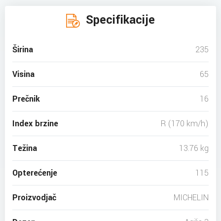
Specifikacije
Širina
235
Visina
65
Prečnik
16
Index brzine
R (170 km/h)
Težina
13.76 kg
Opterećenje
115
Proizvodjač
MICHELIN