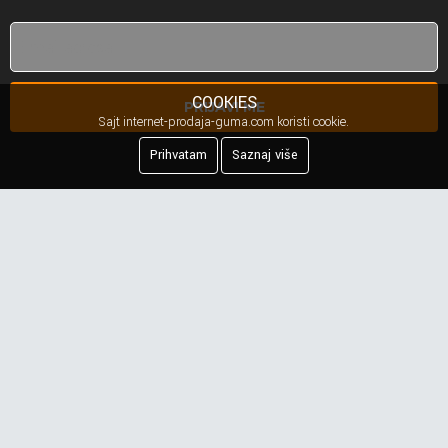
COOKIES
PRIJAVI ME
Sajt internet-prodaja-guma.com koristi cookie.
Prihvatam
Saznaj više