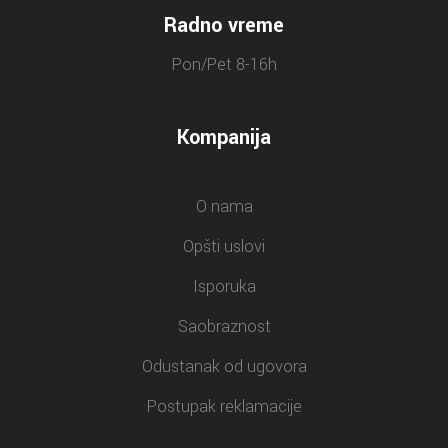
Radno vreme
Pon/Pet 8-16h
Kompanija
O nama
Opšti uslovi
Isporuka
Saobraznost
Odustanak od ugovora
Postupak reklamacije