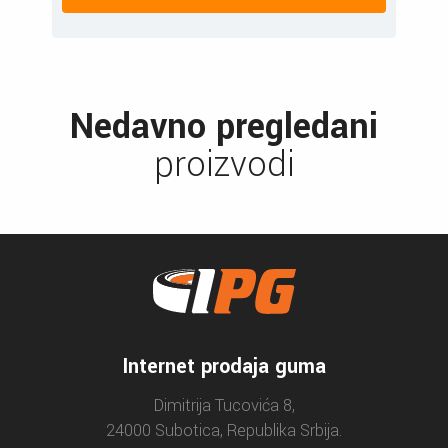
Nedavno pregledani
proizvodi
Internet prodaja guma
Dimitrija Tucovića 8,
24000 Subotica, Republika Srbija.