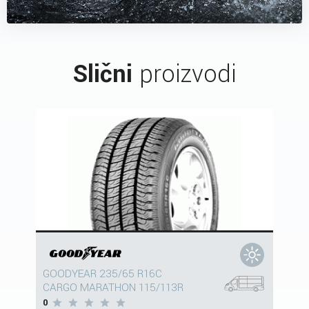
Slični
proizvodi
GOODYEAR 235/65 R16C
CARGO MARATHON 115/113R
0