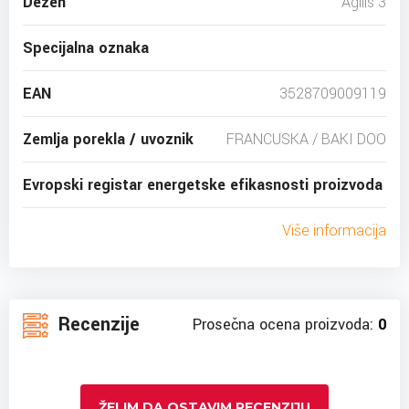
Dezen
Agilis 3
Specijalna oznaka
EAN
3528709009119
Zemlja porekla / uvoznik
FRANCUSKA / BAKI DOO
Evropski registar energetske efikasnosti proizvoda
Više informacija
Recenzije
Prosečna ocena proizvoda:
0
ŽELIM DA OSTAVIM RECENZIJU