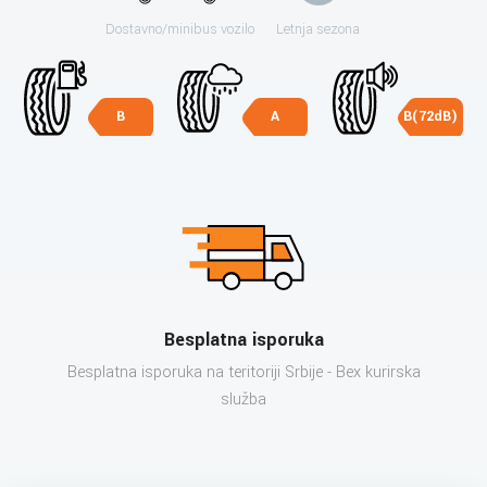
Dostavno/minibus vozilo
Letnja sezona
B
A
B(72dB)
Besplatna isporuka
Besplatna isporuka na teritoriji Srbije - Bex kurirska
služba