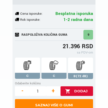
Besplatna isporuka
Cena isporuke:
1-2 radna dana
Rok isporuke:
RASPOLOŽIVA KOLIČINA GUMA
9
21.396 RSD
sa PDV-om
C
C
B(72 dB)
Odaberite količinu
-
+
SAZNAJ VIŠE O GUMI