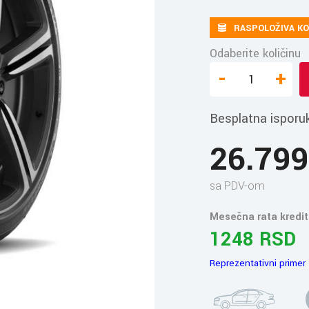
RASPOLOŽIVA KO
Odaberite količinu
-
+
Besplatna isporu
26.79
sa PDV-om
Mesečna rata kredit
1248 RSD
Reprezentativni primer