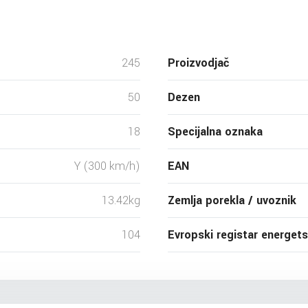
245
Proizvodjač
50
Dezen
18
Specijalna oznaka
Y (300 km/h)
EAN
13.42kg
Zemlja porekla / uvoznik
104
Evropski registar energet