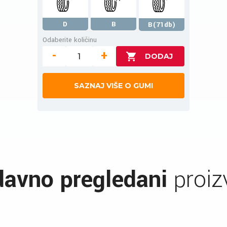
D
B
B(71db)
Odaberite količinu
-
+
SAZNAJ VIŠE O GUMI
avno pregledani
proiz