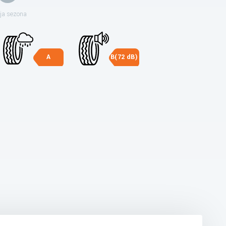
ja sezona
A
B(72 dB)