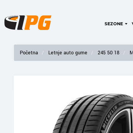
SEZONE
Početna
Letnje auto gume
245 50 18
M