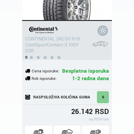
CONTINENTAL 245/50 R18
ContiSportContact 3 100Y
SSR
0
Besplatna isporuka
Cena isporuke:
1-2 radna dana
Rok isporuke:
RASPOLOŽIVA KOLIČINA GUMA
6
26.142 RSD
sa PDV-om