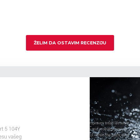
ŽELIM DA OSTAVIM RECENZIJU
rt 5 104Y
resu vašeg