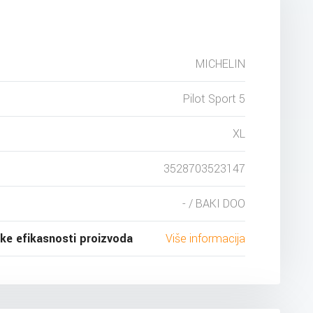
MICHELIN
Pilot Sport 5
XL
3528703523147
- / BAKI DOO
ske efikasnosti proizvoda
Više informacija