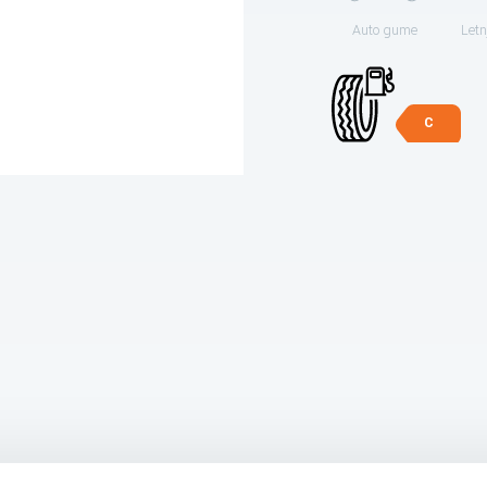
Auto gume
Letn
C