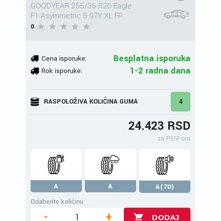
GOODYEAR 255/35 R20 Eagle
F1 Asymmetric 5 97Y XL FP
0
Besplatna isporuka
Cena isporuke:
1-2 radna dana
Rok isporuke:
RASPOLOŽIVA KOLIČINA GUMA
4
24.423 RSD
sa PDV-om
A
A
A(70)
Odaberite količinu
-
+