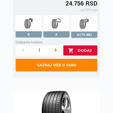
24.756 RSD
sa PDV-om
B
A
A(70 dB)
Odaberite količinu
-
+
SAZNAJ VIŠE O GUMI