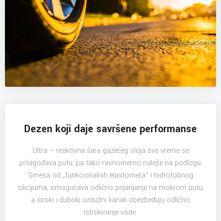
Dezen koji daje savršene performanse
Ultra – reaktivna šara gazećeg sloja sve vreme se
prilagođava putu, pa tako ravnomerno naleže na podlogu.
Smesa od „funkcionalnih elastomera“ i hidrofobnog
silicijuma, omogućava odlično prijanjanje na mokrom putu,
a široki i duboki uzdužni kanali obezbeđuju odlično
istiskivanje vode.