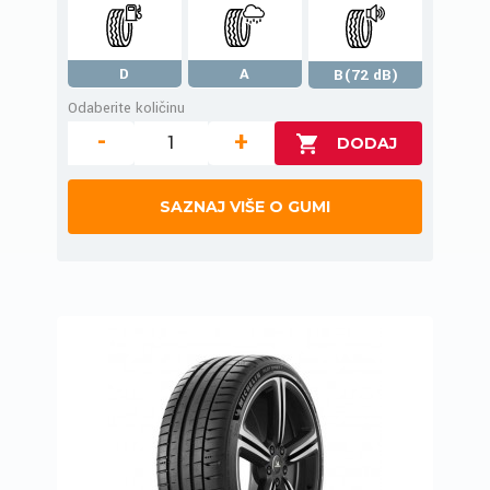
D
A
B(72 dB)
Odaberite količinu
-
+
SAZNAJ VIŠE O GUMI