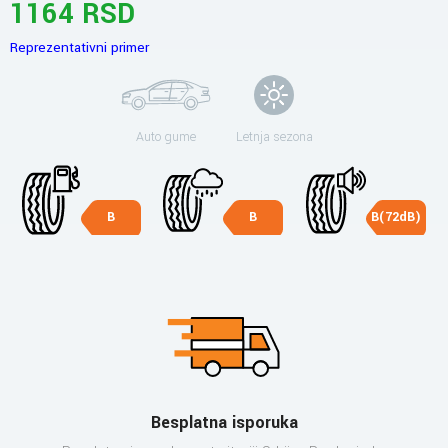
1164 RSD
Reprezentativni primer
Auto gume
Letnja sezona
B
B
B(72dB)
Besplatna isporuka