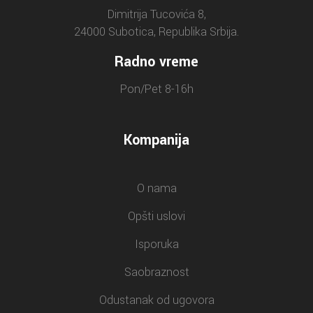
Dimitrija Tucovića 8,
24000 Subotica, Republika Srbija.
Radno vreme
Pon/Pet 8-16h
Kompanija
O nama
Opšti uslovi
Isporuka
Saobraznost
Odustanak od ugovora