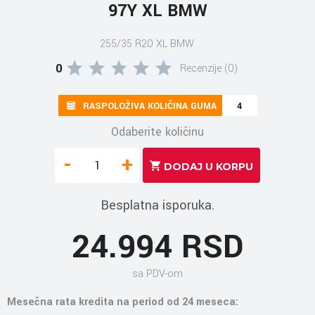
97Y XL BMW
255/35 R20 XL BMW
0
Recenzije (0)
RASPOLOŽIVA KOLIČINA GUMA
4
Odaberite količinu
-
+
Besplatna isporuka.
24.994 RSD
sa PDV-om
Mesečna rata kredita na period od 24 meseca: