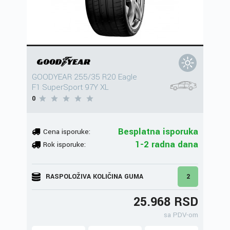
GOODYEAR 255/35 R20 Eagle
F1 SuperSport 97Y XL
0
Besplatna isporuka
Cena isporuke:
1-2 radna dana
Rok isporuke:
RASPOLOŽIVA KOLIČINA GUMA
2
25.968 RSD
sa PDV-om