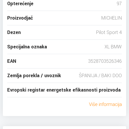
Opterećenje
97
Proizvodjač
MICHELIN
Dezen
Pilot Sport 4
Specijalna oznaka
XL BMW
EAN
3528703526346
Zemlja porekla / uvoznik
ŠPANIJA / BAKI DOO
Evropski registar energetske efikasnosti proizvoda
Više informacija