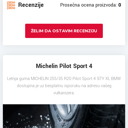
Recenzije
Prosečna ocena proizvoda:
0
ŽELIM DA OSTAVIM RECENZIJU
Michelin Pilot Sport 4
Letnja guma MICHELIN 255/35 R20 Pilot Sport 4 97Y XL BMW
dostupna je uz besplatnu isporuku na adresu vašeg
vulkanizera.