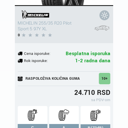
MICHELIN 255/35 R20 Pilot
Sport 5 97Y XL
0
Besplatna isporuka
Cena isporuke:
1-2 radna dana
Rok isporuke:
RASPOLOŽIVA KOLIČINA GUMA
10+
24.710 RSD
sa PDV-om
C
A
B(72dB)