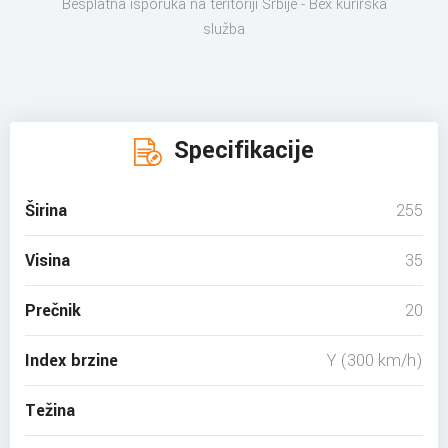
Besplatna isporuka na teritoriji Srbije - Bex kurirska
služba
Specifikacije
Širina
255
Visina
35
Prečnik
20
Index brzine
Y (300 km/h)
Težina