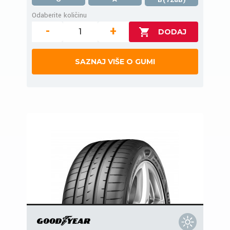
Odaberite količinu
-
+
SAZNAJ VIŠE O GUMI