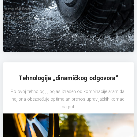
Tehnologija „dinamičkog odgovora“
Po ovoj tehnologiji, pojas izrađen od kombinacije aramida i
najlona obezbeđuje optimalan prenos upravljačkih komadi
na put.