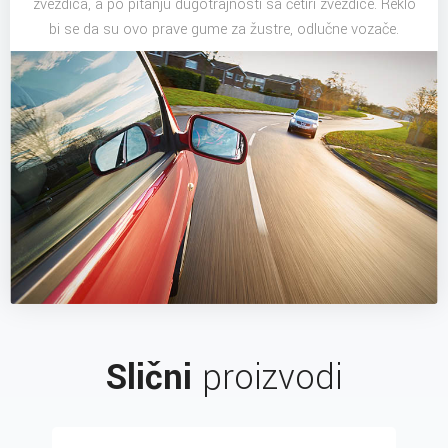
zvezdica, a po pitanju dugotrajnosti sa četiri zvezdice. Reklo
bi se da su ovo prave gume za žustre, odlučne vozače.
Slični
proizvodi