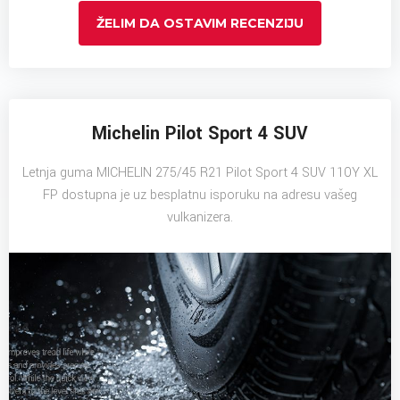
ŽELIM DA OSTAVIM RECENZIJU
Michelin Pilot Sport 4 SUV
Letnja guma MICHELIN 275/45 R21 Pilot Sport 4 SUV 110Y XL
FP dostupna je uz besplatnu isporuku na adresu vašeg
vulkanizera.