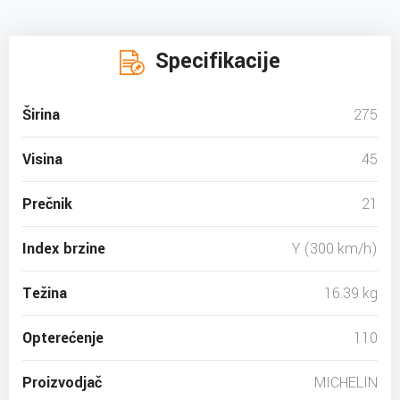
Specifikacije
Širina
275
Visina
45
Prečnik
21
Index brzine
Y (300 km/h)
Težina
16.39 kg
Opterećenje
110
Proizvodjač
MICHELIN