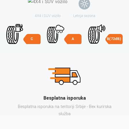
4X4 i SUV vozilo
Letnja sezona
C
A
B(72dB)
Besplatna isporuka
Besplatna isporuka na teritoriji Srbije - Bex kurirska
služba