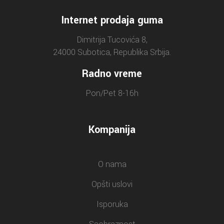
Internet prodaja guma
Dimitrija Tucovića 8,
24000 Subotica, Republika Srbija.
Radno vreme
Pon/Pet 8-16h
Kompanija
O nama
Opšti uslovi
Isporuka