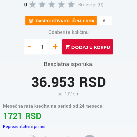
0
Recenzije (0)
RASPOLOŽIVA KOLIČINA GUMA
5
Odaberite količinu
-
+
Besplatna isporuka.
36.953 RSD
sa PDV-om
Mesečna rata kredita na period od 24 meseca:
1721 RSD
Reprezentativni primer