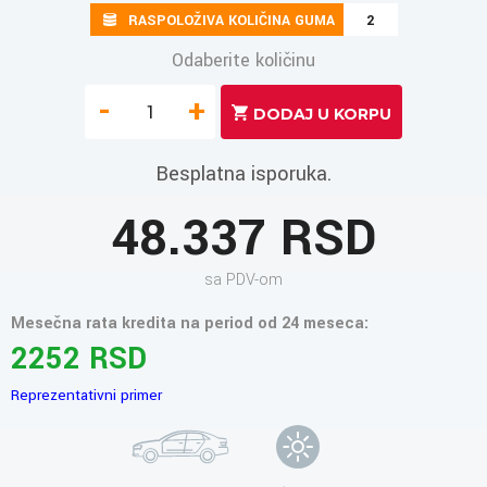
RASPOLOŽIVA KOLIČINA GUMA
2
Odaberite količinu
-
+
Besplatna isporuka.
48.337 RSD
sa PDV-om
Mesečna rata kredita na period od 24 meseca:
2252 RSD
Reprezentativni primer