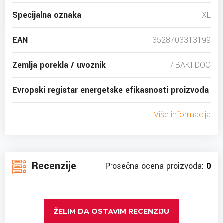
Specijalna oznaka
XL
EAN
3528703313199
Zemlja porekla / uvoznik
- / BAKI DOO
Evropski registar energetske efikasnosti proizvoda
Više informacija
Recenzije
Prosečna ocena proizvoda:
0
ŽELIM DA OSTAVIM RECENZIJU