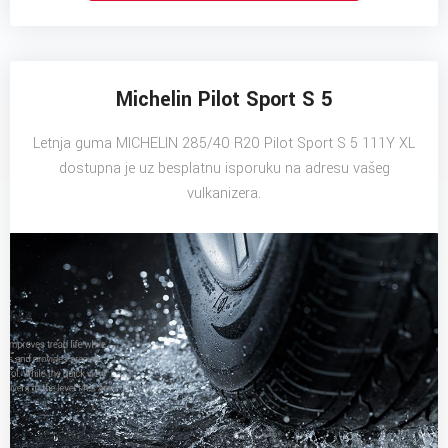
Michelin Pilot Sport S 5
Letnja guma MICHELIN 285/40 R20 Pilot Sport S 5 111Y XL
dostupna je uz besplatnu isporuku na adresu vašeg
vulkanizera.