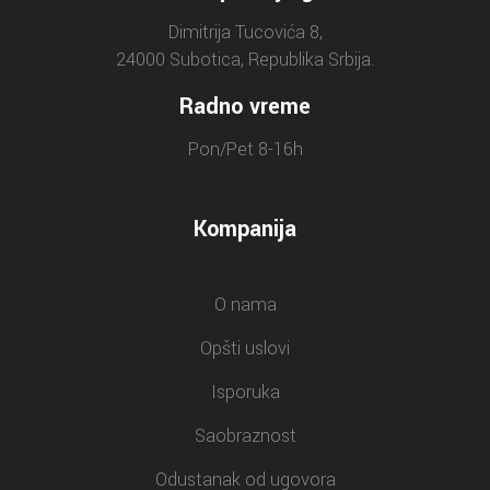
Dimitrija Tucovića 8,
24000 Subotica, Republika Srbija.
Radno vreme
Pon/Pet 8-16h
Kompanija
O nama
Opšti uslovi
Isporuka
Saobraznost
Odustanak od ugovora