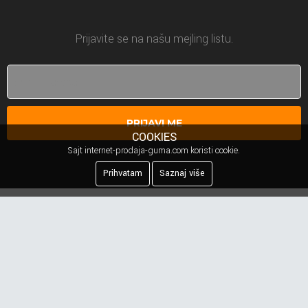
Prijavite se na našu mejling listu.
PRIJAVI ME
COOKIES
Sajt internet-prodaja-guma.com koristi cookie.
Prihvatam
Saznaj više