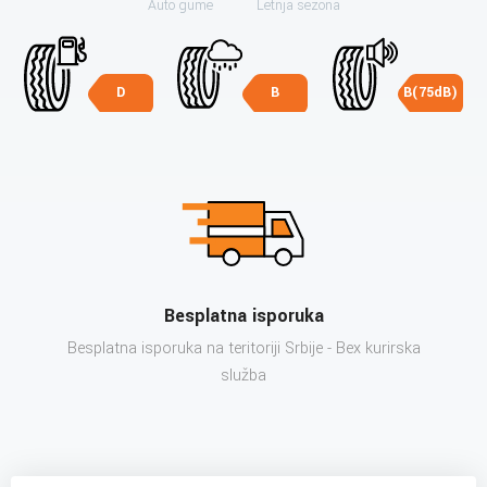
Auto gume
Letnja sezona
D
B
B(75dB)
Besplatna isporuka
Besplatna isporuka na teritoriji Srbije - Bex kurirska
služba