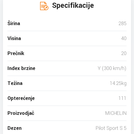
Specifikacije
Širina
285
Visina
40
Prečnik
20
Index brzine
Y (300 km/h)
Težina
14.25kg
Opterećenje
111
Proizvodjač
MICHELIN
Dezen
Pilot Sport S 5