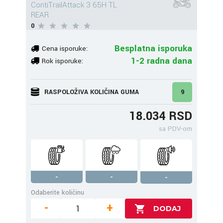
ContiTrailAttack 3 65H TL
REAR
0
Besplatna isporuka
Cena isporuke:
1-2 radna dana
Rok isporuke:
RASPOLOŽIVA KOLIČINA GUMA
9
18.034 RSD
sa PDV-om
-
-
-
Odaberite količinu
-
+