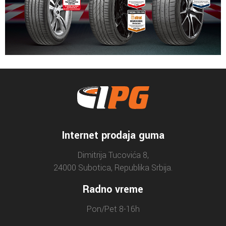
Internet prodaja guma
Dimitrija Tucovića 8,
24000 Subotica, Republika Srbija.
Radno vreme
Pon/Pet 8-16h