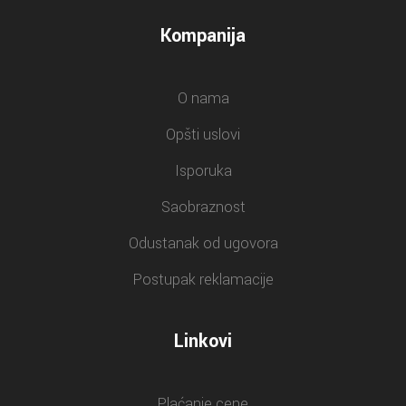
Kompanija
O nama
Opšti uslovi
Isporuka
Saobraznost
Odustanak od ugovora
Postupak reklamacije
Linkovi
Plaćanje cene