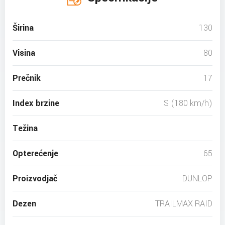
Širina
130
Visina
80
Prečnik
17
Index brzine
S (180 km/h)
Težina
Opterećenje
65
Proizvodjač
DUNLOP
Dezen
TRAILMAX RAID