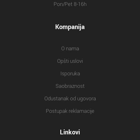
Pon/Pet 8-16h
Kompanija
O nama
Opšti uslovi
Isporuka
Saobraznost
Odustanak od ugovora
Postupak reklamacije
Linkovi