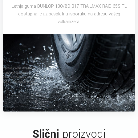
Letnja guma DUNLOP 130/80 B17 TRAILMAX RAID 65S TL
dostupna je uz besplatnu isporuku na adresu vašeg
vulkanizera.
Slični
proizvodi