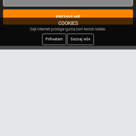
PRIJAVI ME
COOKIES
Sajt internet-prodaja-guma.com koristi cookie.
Prihvatam
Saznaj više