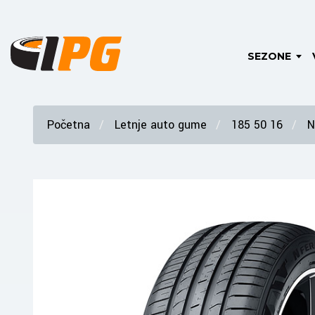
SEZONE
Početna
Letnje auto gume
185 50 16
N