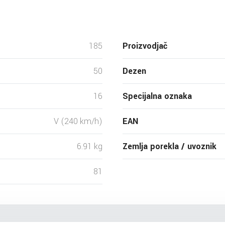
185
Proizvodjač
50
Dezen
16
Specijalna oznaka
V (240 km/h)
EAN
6.91 kg
Zemlja porekla / uvoznik
81