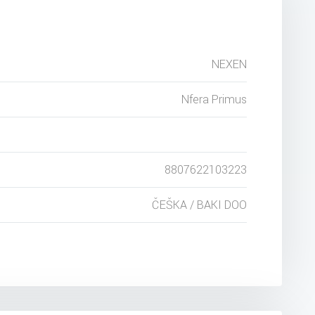
NEXEN
Nfera Primus
8807622103223
ČEŠKA / BAKI DOO