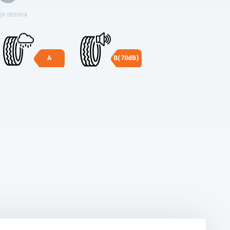
ja sezona
A
B(70dB)