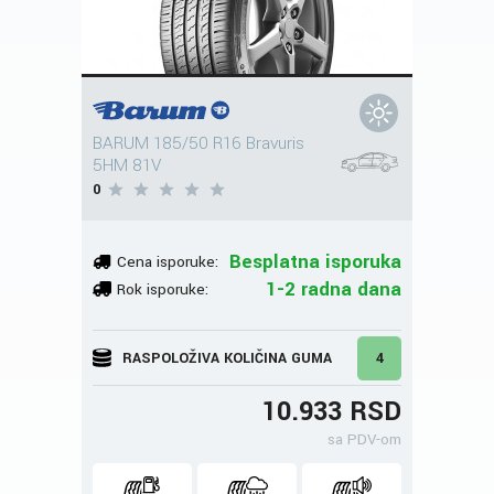
BARUM 185/50 R16 Bravuris
5HM 81V
0
Besplatna isporuka
Cena isporuke:
1-2 radna dana
Rok isporuke:
RASPOLOŽIVA KOLIČINA GUMA
4
10.933 RSD
sa PDV-om