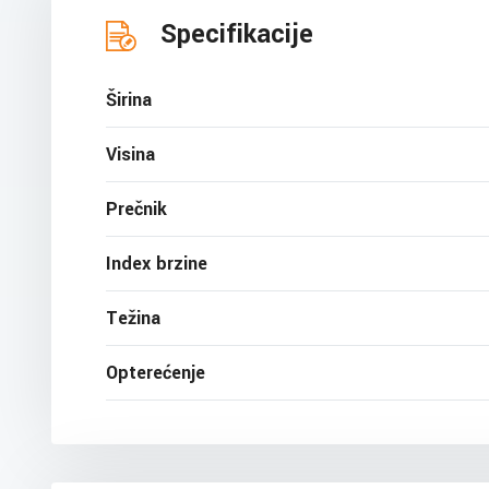
Specifikacije
Širina
Visina
Prečnik
Index brzine
Težina
Opterećenje