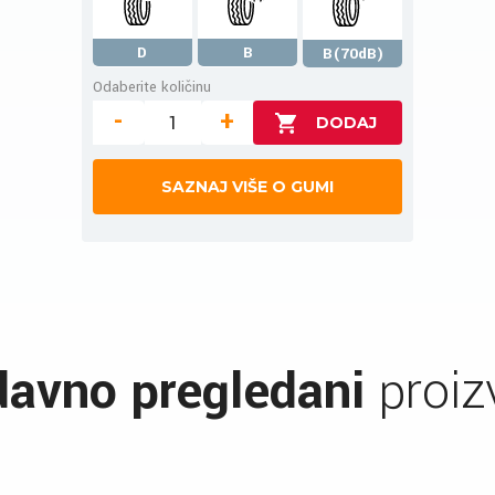
D
B
B(70dB)
Odaberite količinu
-
+
SAZNAJ VIŠE O GUMI
avno pregledani
proiz