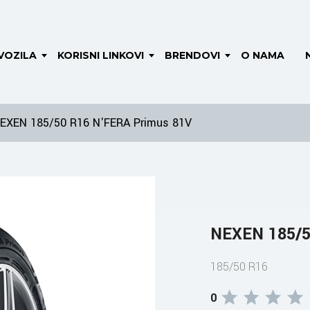
VOZILA
KORISNI LINKOVI
BRENDOVI
O NAMA
EXEN 185/50 R16 N'FERA Primus 81V
NEXEN 185/5
185/50 R16
0