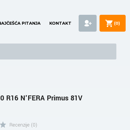
NAJČEŠĆA PITANJA
KONTAKT
(
0
)
0 R16 N'FERA Primus 81V
Recenzije (0)