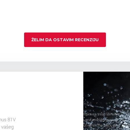
ŽELIM DA OSTAVIM RECENZIJU
mus 81V
u vašeg