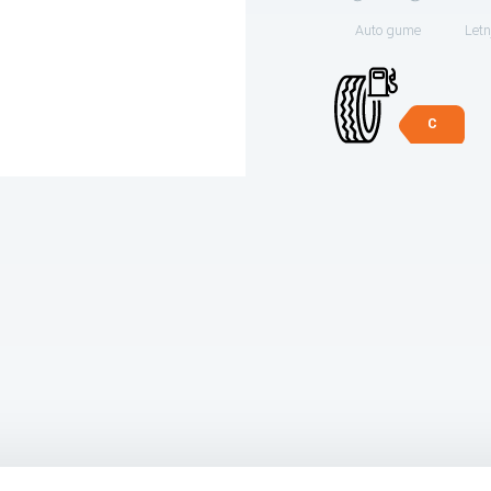
Auto gume
Letn
C