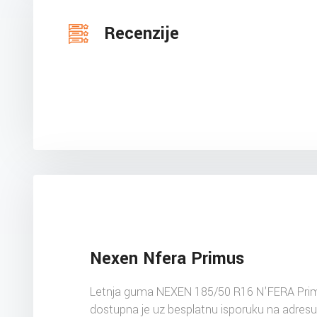
Recenzije
Nexen Nfera Primus
Letnja guma NEXEN 185/50 R16 N'FERA Pri
dostupna je uz besplatnu isporuku na adres