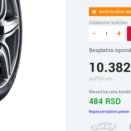
RASPOLOŽIVA KO
Odaberite količinu
-
+
Besplatna isporu
10.38
sa PDV-om
Mesečna rata kredit
484 RSD
Reprezentativni primer