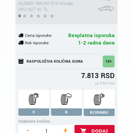
KLEBER 185/65 R15 Krisalp
HP3 92T XL TL
0
Besplatna isporuka
Cena isporuke:
1-2 radna dana
Rok isporuke:
RASPOLOŽIVA KOLIČINA GUMA
10+
7.813 RSD
sa PDV-om
C
B
B(069db)
Odaberite količinu
-
+