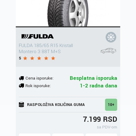
FULDA 185/65 R15 Kristall
Montero 3 88T M+S
5
Besplatna isporuka
Cena isporuke:
1-2 radna dana
Rok isporuke:
RASPOLOŽIVA KOLIČINA GUMA
10+
7.199 RSD
sa PDV-om