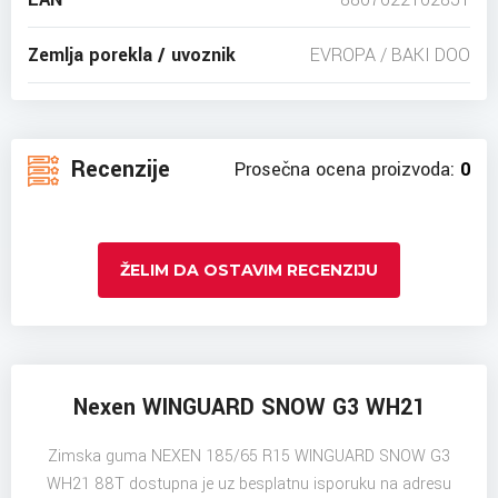
Zemlja porekla / uvoznik
EVROPA / BAKI DOO
Recenzije
Prosečna ocena proizvoda:
0
ŽELIM DA OSTAVIM RECENZIJU
Nexen WINGUARD SNOW G3 WH21
Zimska guma NEXEN 185/65 R15 WINGUARD SNOW G3
WH21 88T dostupna je uz besplatnu isporuku na adresu