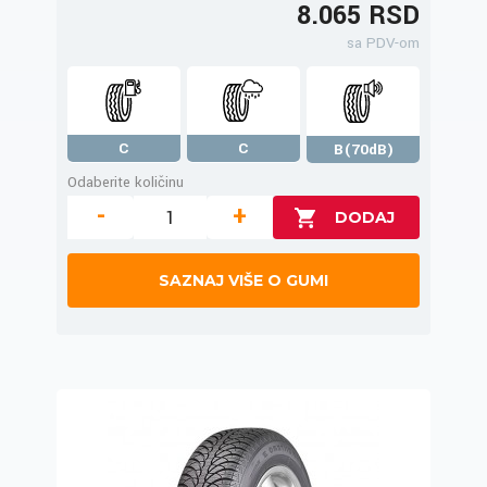
8.065 RSD
sa PDV-om
C
C
B(70dB)
Odaberite količinu
-
+
SAZNAJ VIŠE O GUMI