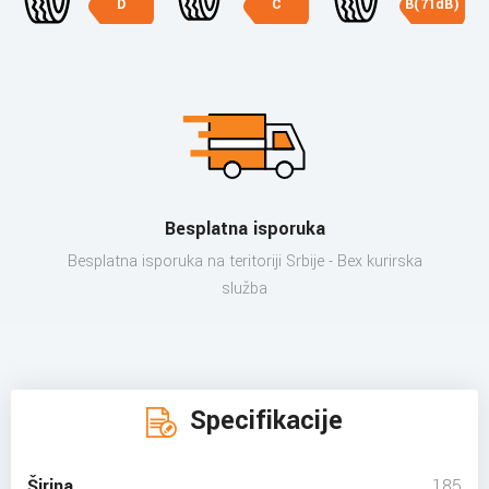
D
C
B(71dB)
Besplatna isporuka
Besplatna isporuka na teritoriji Srbije - Bex kurirska
služba
Specifikacije
Širina
185