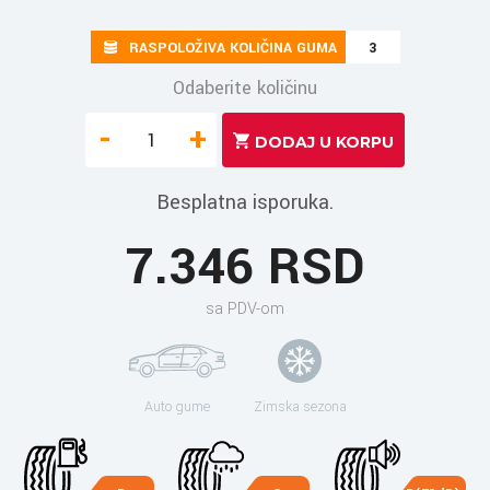
RASPOLOŽIVA KOLIČINA GUMA
3
Odaberite količinu
-
+
Besplatna isporuka.
7.346 RSD
sa PDV-om
Auto gume
Zimska sezona