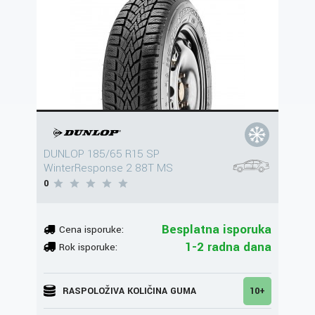
DUNLOP 185/65 R15 SP
WinterResponse 2 88T MS
0
Besplatna isporuka
Cena isporuke:
1-2 radna dana
Rok isporuke:
RASPOLOŽIVA KOLIČINA GUMA
10+