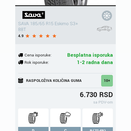
SAVA 185/65 R15 Eskimo S3+
88T
4.9
Besplatna isporuka
Cena isporuke:
1-2 radna dana
Rok isporuke:
RASPOLOŽIVA KOLIČINA GUMA
10+
6.730 RSD
sa PDV-om
D
C
B(71dB)