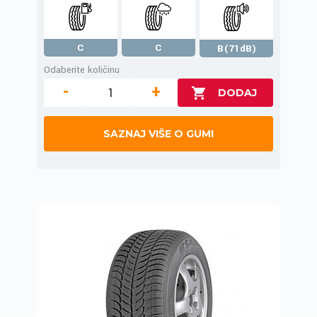
C
C
B(71dB)
Odaberite količinu
-
+
SAZNAJ VIŠE O GUMI