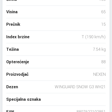
Visina
65
Prečnik
15
Index brzine
T (190 km/h)
Težina
7.54 kg
Opterećenje
88
Proizvodjač
NEXEN
Dezen
WINGUARD SNOW G3 WH21
Specijalna oznaka
EAN
8807622102851