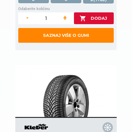
Odaberite količinu
-
+
SAZNAJ VIŠE O GUMI