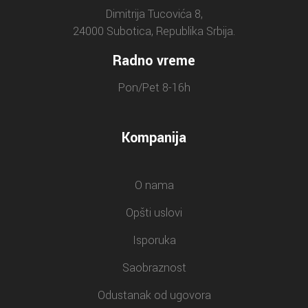
Dimitrija Tucovića 8,
24000 Subotica, Republika Srbija.
Radno vreme
Pon/Pet 8-16h
Kompanija
O nama
Opšti uslovi
Isporuka
Saobraznost
Odustanak od ugovora