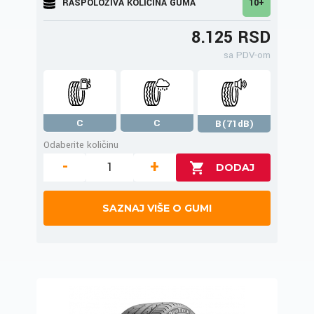
RASPOLOŽIVA KOLIČINA GUMA
10+
8.125 RSD
sa PDV-om
C
C
B(71dB)
Odaberite količinu
-
+
SAZNAJ VIŠE O GUMI