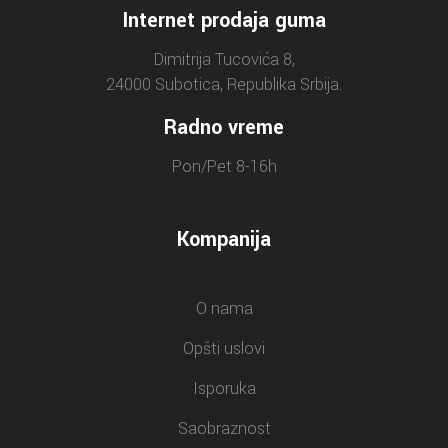
Internet prodaja guma
Dimitrija Tucovića 8,
24000 Subotica, Republika Srbija.
Radno vreme
Pon/Pet 8-16h
Kompanija
O nama
Opšti uslovi
Isporuka
Saobraznost