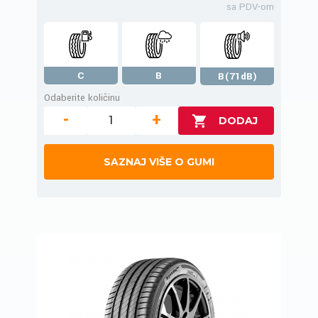
sa PDV-om
C
B
B(71dB)
Odaberite količinu
-
+
SAZNAJ VIŠE O GUMI