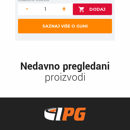
-
+
SAZNAJ VIŠE O GUMI
Nedavno pregledani
proizvodi