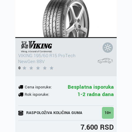
VIKING 195/60 R15 ProTech
NewGen 88V
0
Besplatna isporuka
Cena isporuke:
1-2 radna dana
Rok isporuke:
RASPOLOŽIVA KOLIČINA GUMA
10+
7.600 RSD