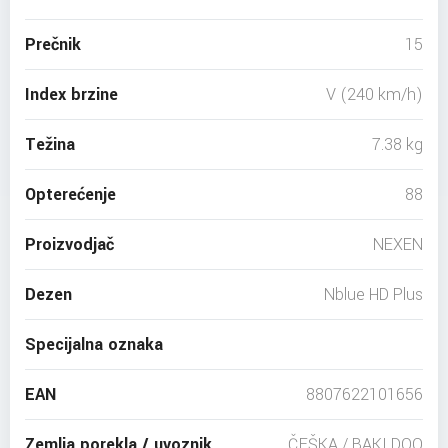
Prečnik
15
Index brzine
V (240 km/h)
Težina
7.38 kg
Opterećenje
88
Proizvodjač
NEXEN
Dezen
Nblue HD Plus
Specijalna oznaka
EAN
8807622101656
Zemlja porekla / uvoznik
ČEŠKA / BAKI DOO