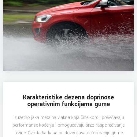
Karakteristike dezena doprinose
operativnim funkcijama gume
Izuzetno jaka metalna vlakna koja čine kord, povećavaju
performanse kočenja i omogućavaju brzo raspoređivanje
težine. Čvrsta karkasa ne dozvoljava deformaciju gume