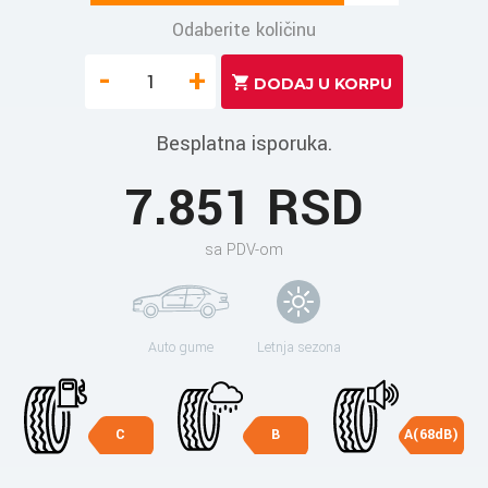
Odaberite količinu
-
+
Besplatna isporuka.
7.851 RSD
sa PDV-om
Auto gume
Letnja sezona
C
B
A(68dB)