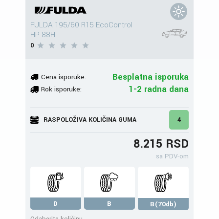
FULDA 195/60 R15 EcoControl
HP 88H
0
Besplatna isporuka
Cena isporuke:
1-2 radna dana
Rok isporuke:
RASPOLOŽIVA KOLIČINA GUMA
4
8.215 RSD
sa PDV-om
D
B
B(70db)
Odaberite količinu