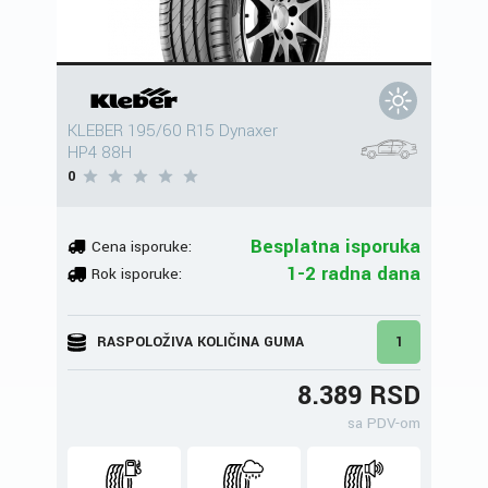
KLEBER 195/60 R15 Dynaxer
HP4 88H
0
Besplatna isporuka
Cena isporuke:
1-2 radna dana
Rok isporuke:
RASPOLOŽIVA KOLIČINA GUMA
1
8.389 RSD
sa PDV-om