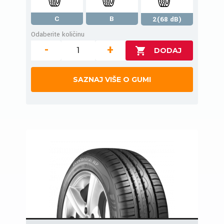
C
B
2(68 dB)
Odaberite količinu
-
+
SAZNAJ VIŠE O GUMI