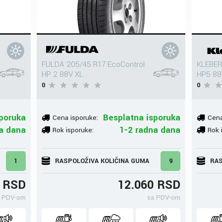
FULDA 205/45 R17 EcoControl
KLEBER
HP 2 88V XL
HP5 88
0
0
poruka
Besplatna isporuka
Cena isporuke:
Cena
a dana
1-2 radna dana
Rok isporuke:
Rok 
1
RASPOLOŽIVA KOLIČINA GUMA
9
RAS
3 RSD
12.060 RSD
 PDV-om
sa PDV-om