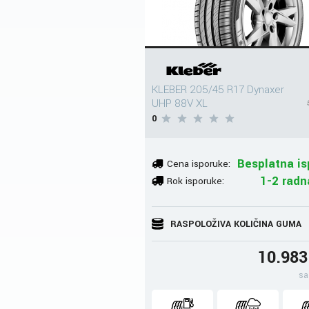
KLEBER 205/45 R17 Dynaxer
UHP 88V XL
0
Besplatna is
Cena isporuke:
1-2 radn
Rok isporuke:
RASPOLOŽIVA KOLIČINA GUMA
10.98
sa