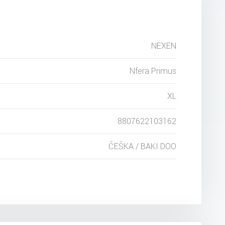
NEXEN
Nfera Primus
XL
8807622103162
ČEŠKA / BAKI DOO