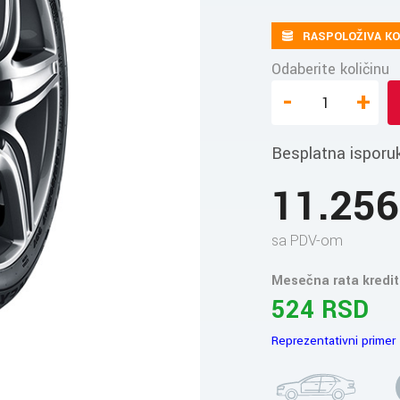
RASPOLOŽIVA KO
Odaberite količinu
-
+
Besplatna isporu
11.25
sa PDV-om
Mesečna rata kredit
524 RSD
Reprezentativni primer