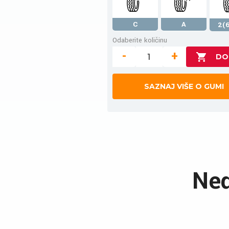
C
A
2(6
Odaberite količinu
-
+
SAZNAJ VIŠE O GUMI
Ned