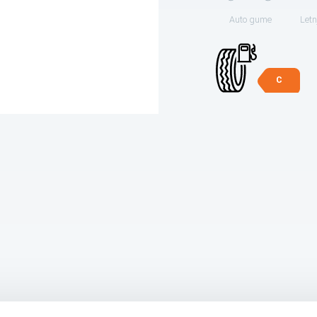
Auto gume
Letn
C