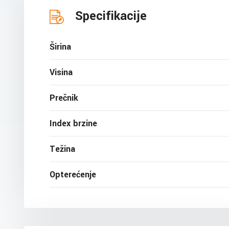
Specifikacije
Širina
Visina
Prečnik
Index brzine
Težina
Opterećenje