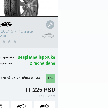
 205/45 R17 Dynaxer
V XL
Besplatna isporuka
 isporuke:
1-2 radna dana
isporuke:
POLOŽIVA KOLIČINA GUMA
10+
11.225 RSD
sa PDV-om