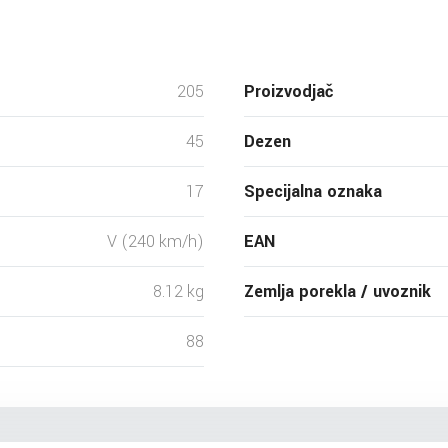
205
Proizvodjač
45
Dezen
17
Specijalna oznaka
V (240 km/h)
EAN
8.12 kg
Zemlja porekla / uvoznik
88