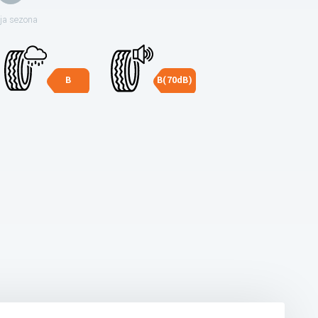
ja sezona
B
B(70dB)