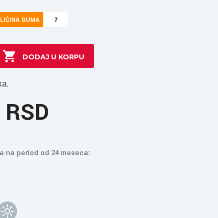
LIČINA GUMA
7
ka.
6 RSD
a na period od 24 meseca: