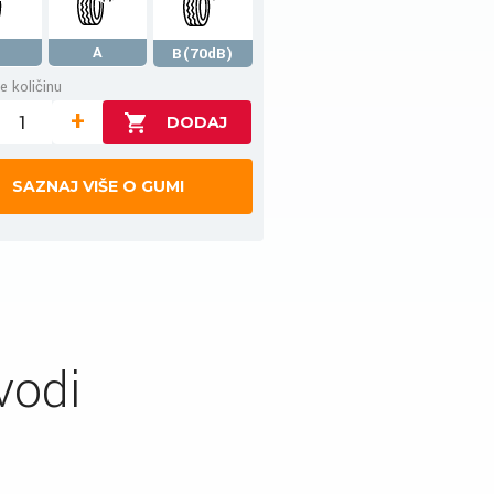
A
B(70dB)
e količinu
+
SAZNAJ VIŠE O GUMI
vodi