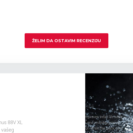
ŽELIM DA OSTAVIM RECENZIJU
mus 88V XL
u vašeg