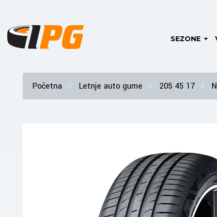
SEZONE
Početna
Letnje auto gume
205 45 17
N