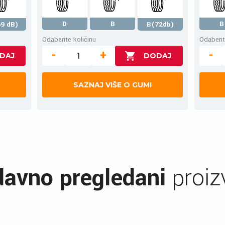
D
B
B
9 dB)
B(72db)
Odaberite količinu
Odaberit
-
+
-
SAZNAJ VIŠE O GUMI
avno pregledani
proiz