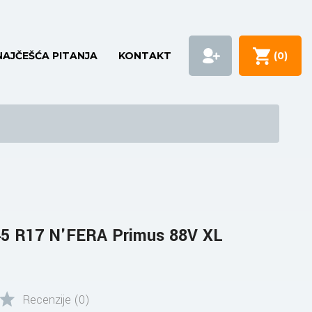
NAJČEŠĆA PITANJA
KONTAKT
(
0
)
5 R17 N'FERA Primus 88V XL
Recenzije (0)