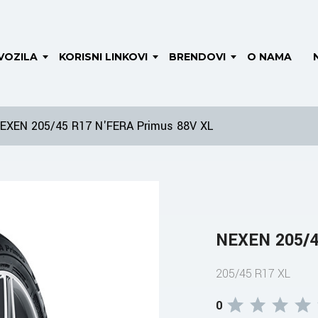
VOZILA
KORISNI LINKOVI
BRENDOVI
O NAMA
EXEN 205/45 R17 N'FERA Primus 88V XL
NEXEN 205/4
205/45 R17 XL
0