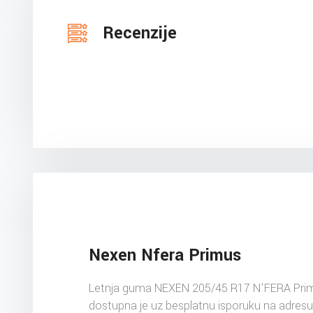
Recenzije
Nexen Nfera Primus
Letnja guma NEXEN 205/45 R17 N'FERA Pri
dostupna je uz besplatnu isporuku na adres