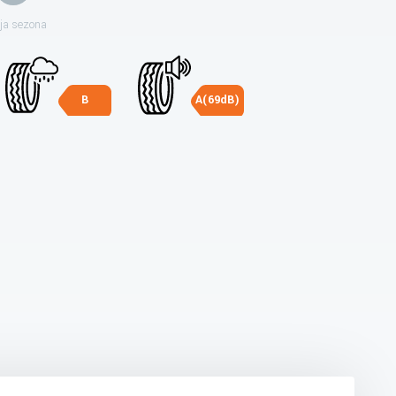
ja sezona
B
A(69dB)