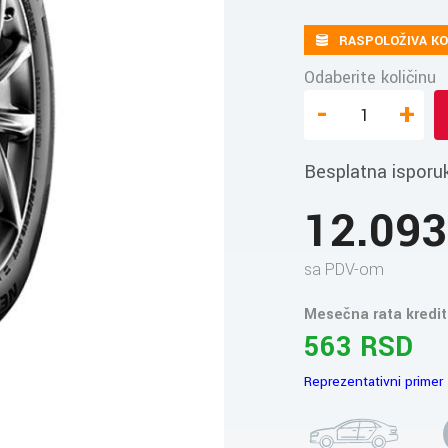
RASPOLOŽIVA KO
Odaberite količinu
-
+
Besplatna isporu
12.09
sa PDV-om
Mesečna rata kredit
563 RSD
Reprezentativni primer