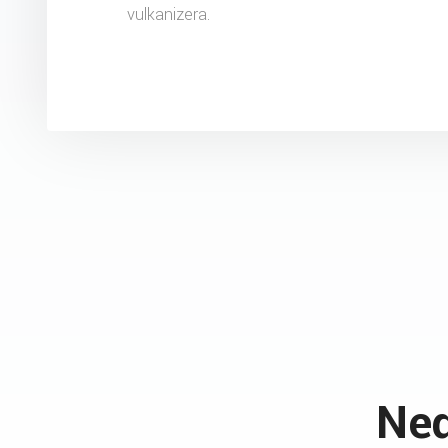
vulkanizera.
Ned