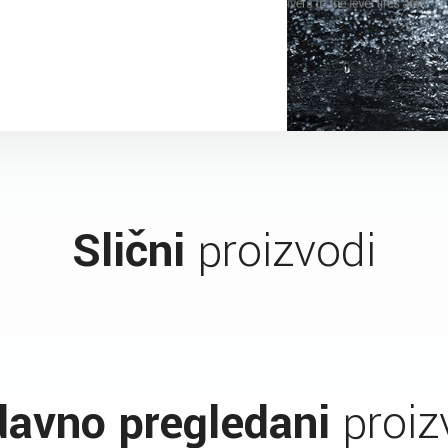
Slični
proizvodi
avno pregledani
proiz