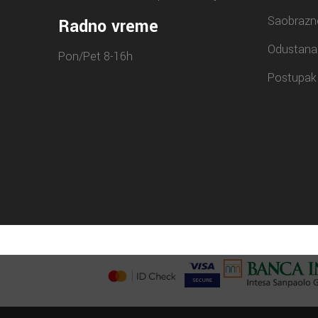
Saobrazn
Radno vreme
Odustana
Pon/Pet 8-16h
Postupak 