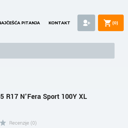
NAJČEŠĆA PITANJA
KONTAKT
(
0
)
5 R17 N'Fera Sport 100Y XL
Recenzije (0)