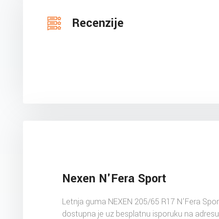
Recenzije
Nexen N'Fera Sport
Letnja guma NEXEN 205/65 R17 N'Fera Spor
dostupna je uz besplatnu isporuku na adres