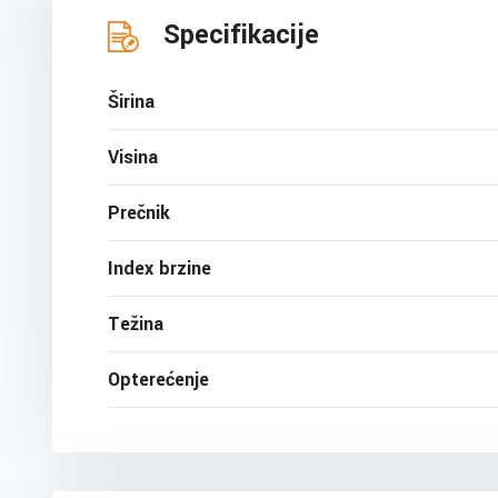
Specifikacije
Širina
Visina
Prečnik
Index brzine
Težina
Opterećenje