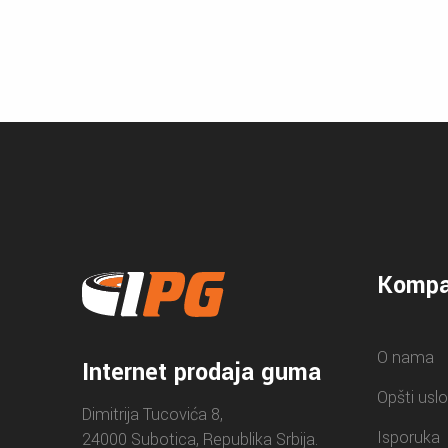
Kompa
O nama
Internet prodaja guma
Opšti uslo
Dimitrija Tucovića 8,
Isporuka
24000 Subotica, Republika Srbija.