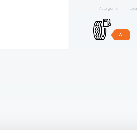
Auto gume
Letn
A