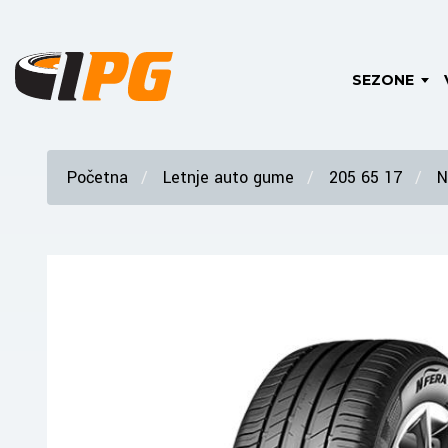
SEZONE
Početna
Letnje auto gume
205 65 17
N