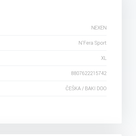
NEXEN
N'Fera Sport
XL
8807622215742
ČEŠKA / BAKI DOO