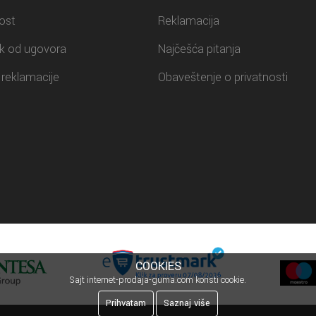
ost
Reklamacija
k od ugovora
Najčešća pitanja
reklamacije
Obaveštenje o privatnosti
COOKIES
Sajt internet-prodaja-guma.com koristi cookie.
Prihvatam
Saznaj više