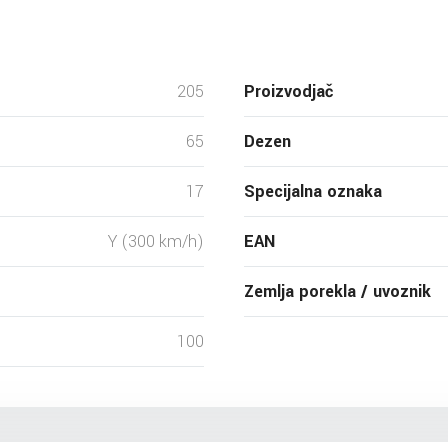
205
Proizvodjač
65
Dezen
17
Specijalna oznaka
Y (300 km/h)
EAN
Zemlja porekla / uvoznik
100