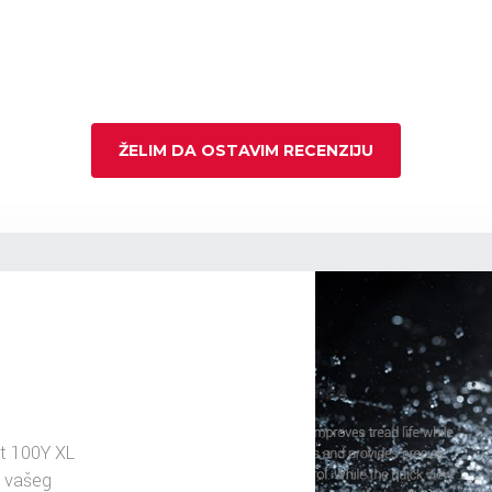
ŽELIM DA OSTAVIM RECENZIJU
t 100Y XL
u vašeg