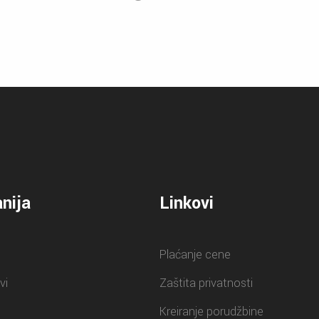
nija
Linkovi
Plaćanje cene
vi
Zaštita privatnosti
Kreiranje porudžbine