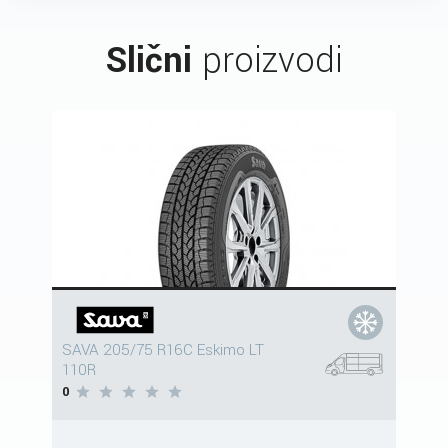
Slični
proizvodi
SAVA 205/75 R16C Eskimo LT
110R
0