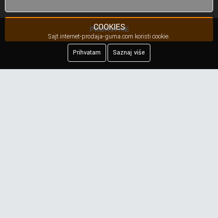
COOKIES
PRIJAVI ME
Sajt internet-prodaja-guma.com koristi cookie.
Prihvatam
Saznaj više