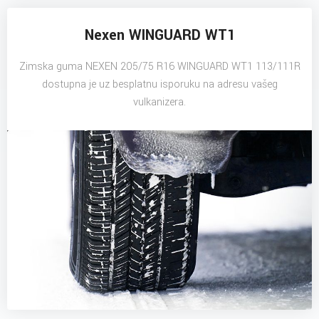
Nexen WINGUARD WT1
Zimska guma NEXEN 205/75 R16 WINGUARD WT1 113/111R
dostupna je uz besplatnu isporuku na adresu vašeg
vulkanizera.