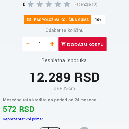
0
Recenzije (0)
RASPOLOŽIVA KOLIČINA GUMA
10+
Odaberite količinu
-
+
Besplatna isporuka.
12.289 RSD
sa PDV-om
Mesečna rata kredita na period od 24 meseca:
572 RSD
Reprezentativni primer