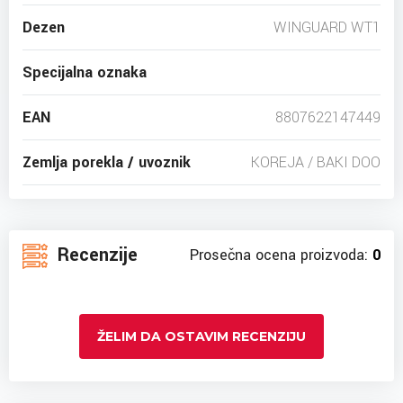
Dezen
WINGUARD WT1
Specijalna oznaka
EAN
8807622147449
Zemlja porekla / uvoznik
KOREJA / BAKI DOO
Recenzije
Prosečna ocena proizvoda:
0
ŽELIM DA OSTAVIM RECENZIJU