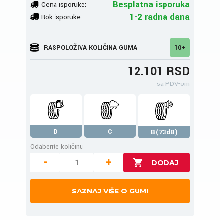
Besplatna isporuka
Cena isporuke:
1-2 radna dana
Rok isporuke:
RASPOLOŽIVA KOLIČINA GUMA
10+
12.101 RSD
sa PDV-om
D
C
B(73dB)
Odaberite količinu
-
+
SAZNAJ VIŠE O GUMI