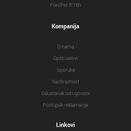
Pon/Pet 8-16h
Kompanija
O nama
Opšti uslovi
Isporuka
Saobraznost
Odustanak od ugovora
Postupak reklamacije
Linkovi