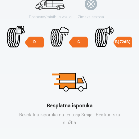
Dostavno/minibus vozilo
Zimska sezona
D
C
B(72dB)
Besplatna isporuka
Besplatna isporuka na teritoriji Srbije - Bex kurirska
služba