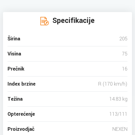
Specifikacije
Širina
205
Visina
75
Prečnik
16
Index brzine
R (170 km/h)
Težina
14.83 kg
Opterećenje
113/111
Proizvodjač
NEXEN