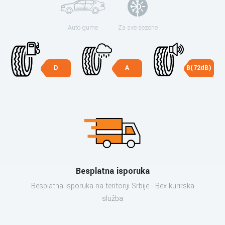
Auto gume
Za sve sezone
D
A
B(72dB)
Besplatna isporuka
Besplatna isporuka na teritoriji Srbije - Bex kurirska
služba