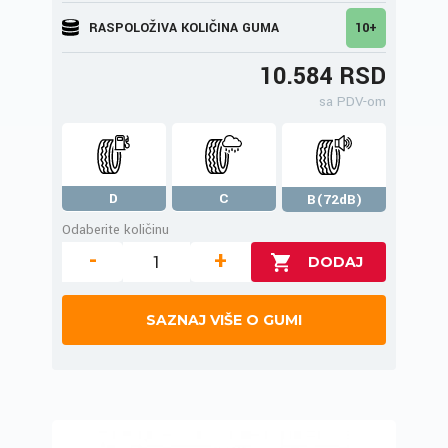
RASPOLOŽIVA KOLIČINA GUMA
10+
10.584 RSD
sa PDV-om
D
C
B(72dB)
Odaberite količinu
-
+
SAZNAJ VIŠE O GUMI