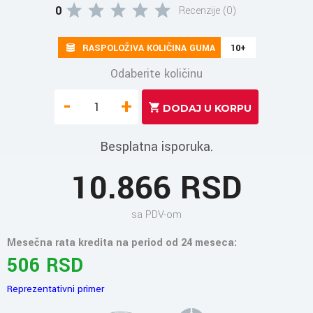
0
Recenzije (0)
RASPOLOŽIVA KOLIČINA GUMA
10+
Odaberite količinu
-
+
Besplatna isporuka.
10.866 RSD
sa PDV-om
Mesečna rata kredita na period od 24 meseca:
506 RSD
Reprezentativni primer