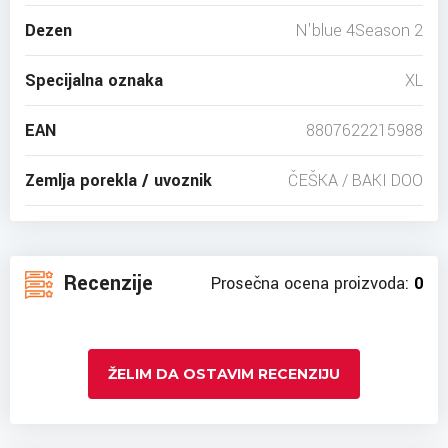
Dezen
N'blue 4Season 2
Specijalna oznaka
XL
EAN
8807622215988
Zemlja porekla / uvoznik
ČEŠKA / BAKI DOO
Recenzije
Prosečna ocena proizvoda:
0
ŽELIM DA OSTAVIM RECENZIJU