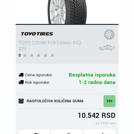
TOYO 225/40 R18 Celsius AS2
92Y
0
Besplatna isporuka
Cena isporuke:
1-2 radna dana
Rok isporuke:
RASPOLOŽIVA KOLIČINA GUMA
10+
10.542 RSD
sa PDV-om