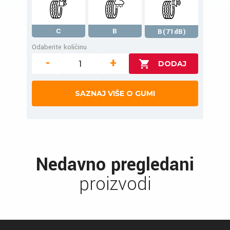
C
B
B(71dB)
Odaberite količinu
-
+
SAZNAJ VIŠE O GUMI
Nedavno pregledani
proizvodi