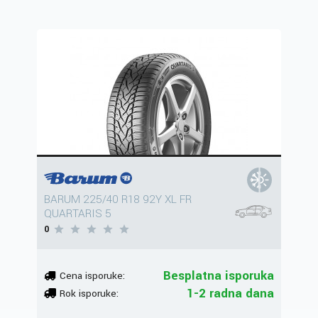
BARUM 225/40 R18 92Y XL FR
QUARTARIS 5
0
Besplatna isporuka
Cena isporuke:
1-2 radna dana
Rok isporuke: