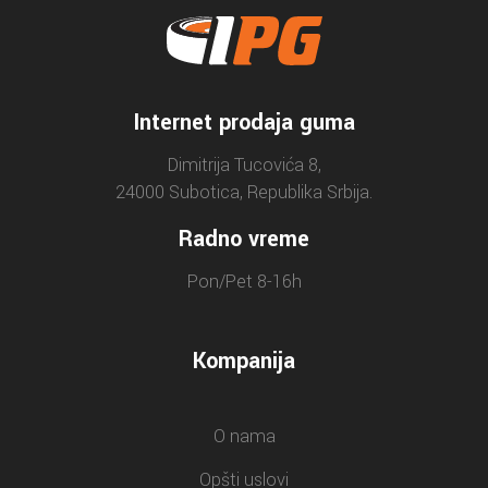
Internet prodaja guma
Dimitrija Tucovića 8,
24000 Subotica, Republika Srbija.
Radno vreme
Pon/Pet 8-16h
Kompanija
O nama
Opšti uslovi