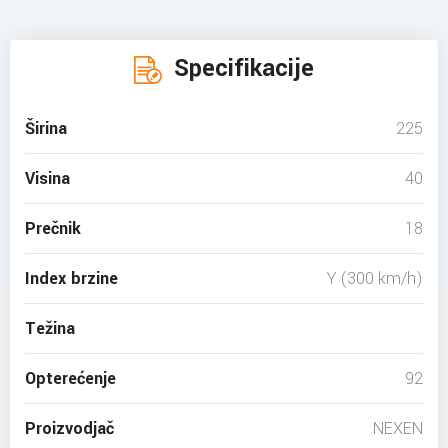
Specifikacije
Širina
225
Visina
40
Prečnik
18
Index brzine
Y (300 km/h)
Težina
Opterećenje
92
Proizvodjač
NEXEN