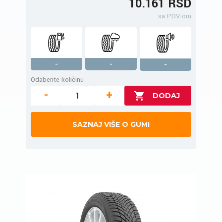
10.161 RSD
sa PDV-om
-
-
-
Odaberite količinu
-
+
SAZNAJ VIŠE O GUMI