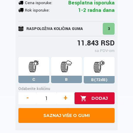
Besplatna isporuka
Cena isporuke:
1-2 radna dana
Rok isporuke:
RASPOLOŽIVA KOLIČINA GUMA
3
11.843 RSD
sa PDV-om
C
B
B(72dB)
Odaberite količinu
-
+
SAZNAJ VIŠE O GUMI