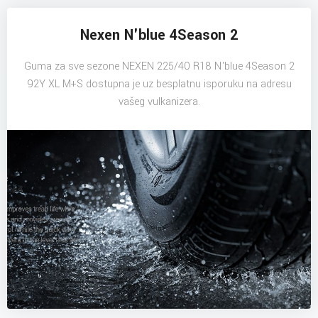
Nexen N'blue 4Season 2
Guma za sve sezone NEXEN 225/40 R18 N'blue 4Season 2
92Y XL M+S dostupna je uz besplatnu isporuku na adresu
vašeg vulkanizera.