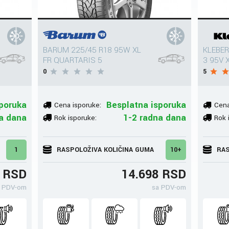
BARUM 225/45 R18 95W XL
KLEBER
FR QUARTARIS 5
3 95V 
0
5
poruka
Besplatna isporuka
Cena isporuke:
Cena
a dana
1-2 radna dana
Rok isporuke:
Rok 
1
RASPOLOŽIVA KOLIČINA GUMA
10+
RAS
4 RSD
14.698 RSD
 PDV-om
sa PDV-om