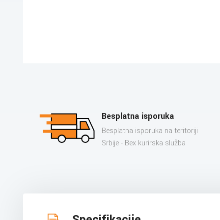
Besplatna isporuka
Besplatna isporuka na teritoriji
Srbije - Bex kurirska služba
Specifikacije