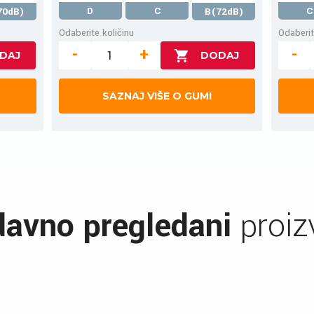
D
C
C
70dB)
B(72dB)
Odaberite količinu
Odaberit
-
+
-
SAZNAJ VIŠE O GUMI
avno pregledani
proiz