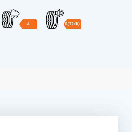
A
B(72dB)