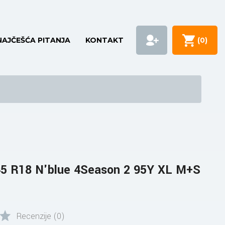
NAJČEŠĆA PITANJA
KONTAKT
(
0
)
5 R18 N'blue 4Season 2 95Y XL M+S
Recenzije (0)