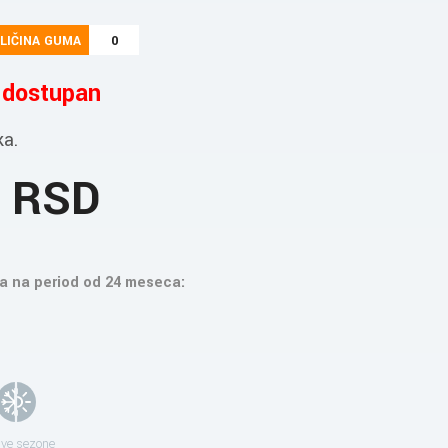
LIČINA GUMA
0
e dostupan
ka.
5 RSD
a na period od 24 meseca:
sve sezone