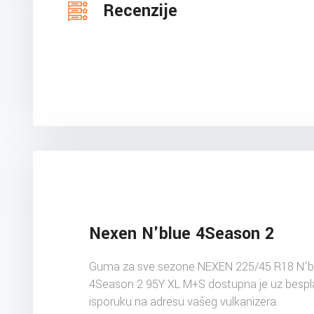
Recenzije
Nexen N'blue 4Season 2
Guma za sve sezone NEXEN 225/45 R18 N'b
4Season 2 95Y XL M+S dostupna je uz bespl
isporuku na adresu vašeg vulkanizera.