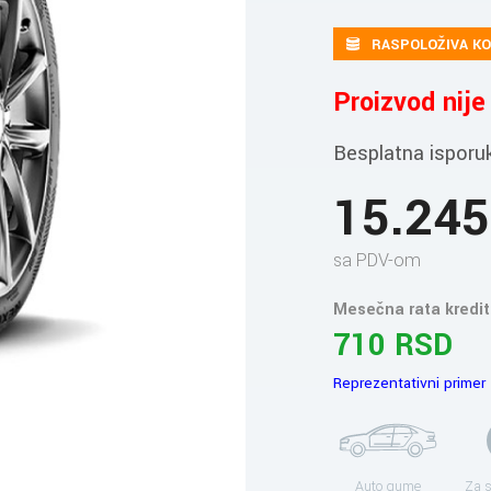
RASPOLOŽIVA KO
Proizvod nij
Besplatna isporu
15.24
sa PDV-om
Mesečna rata kredit
710 RSD
Reprezentativni primer
Auto gume
Za 