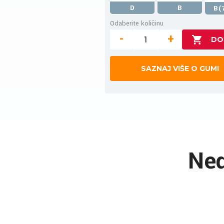
D
B
B(
Odaberite količinu
-
+
SAZNAJ VIŠE O GUMI
Ned