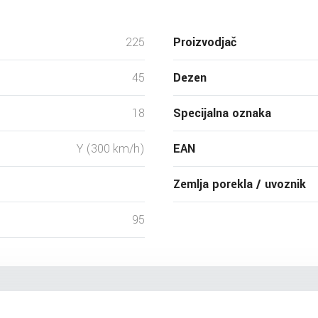
225
Proizvodjač
45
Dezen
18
Specijalna oznaka
Y (300 km/h)
EAN
Zemlja porekla / uvoznik
95