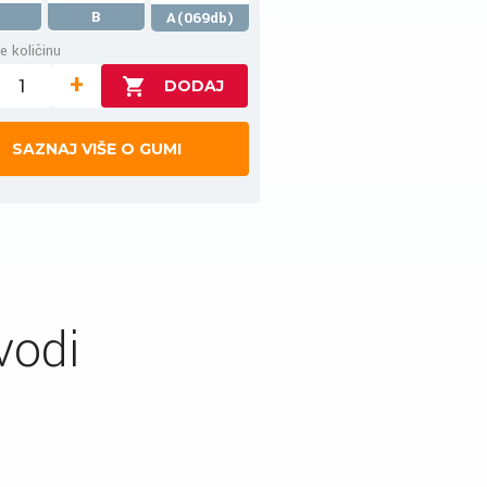
B
A(069db)
e količinu
+
SAZNAJ VIŠE O GUMI
vodi