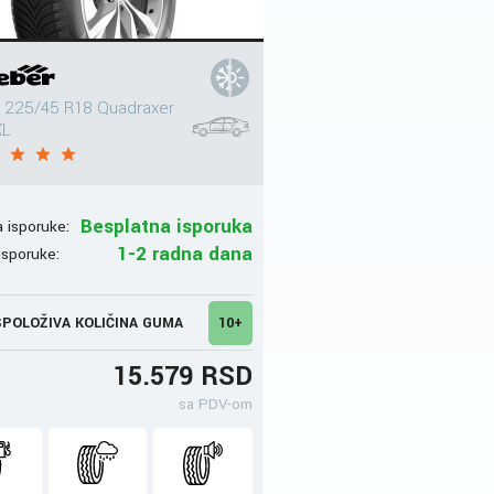
 225/45 R18 Quadraxer
XL
Besplatna isporuka
 isporuke:
1-2 radna dana
isporuke:
POLOŽIVA KOLIČINA GUMA
10+
15.579 RSD
sa PDV-om