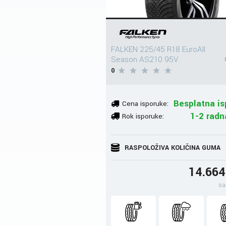
FALKEN 225/45 R18 EuroAll
Season AS210 95V
0
Besplatna is
Cena isporuke:
1-2 radn
Rok isporuke:
RASPOLOŽIVA KOLIČINA GUMA
14.66
sa