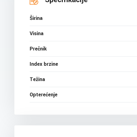
Širina
Visina
Prečnik
Index brzine
Težina
Opterećenje