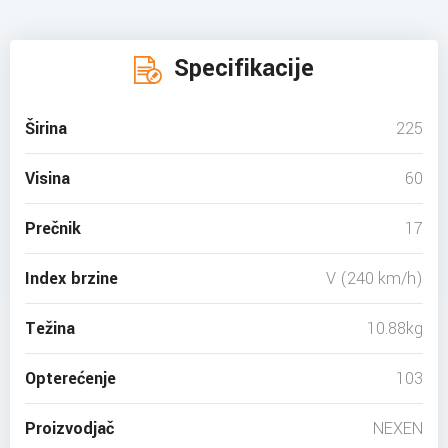
Specifikacije
Širina
225
Visina
60
Prečnik
17
Index brzine
V (240 km/h)
Težina
10.88kg
Opterećenje
103
Proizvodjač
NEXEN