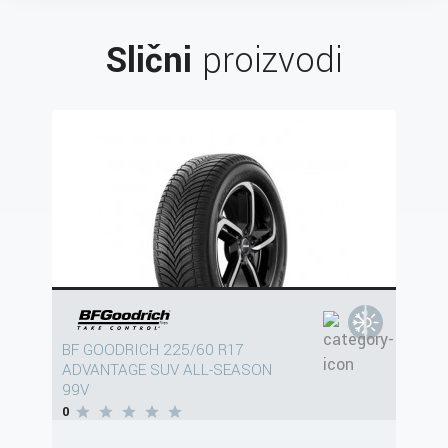
Slični
proizvodi
BF GOODRICH 225/60 R17
ADVANTAGE SUV ALL-SEASON
99V
0