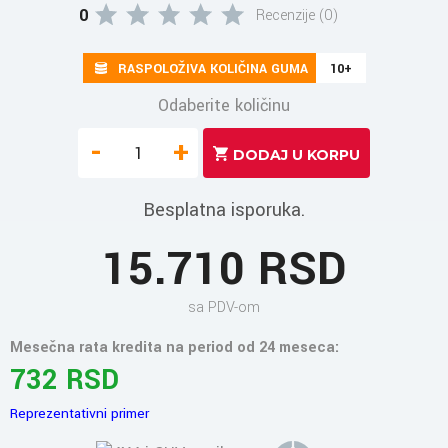
0
Recenzije (0)
RASPOLOŽIVA KOLIČINA GUMA
10+
Odaberite količinu
-
+
Besplatna isporuka.
15.710 RSD
sa PDV-om
Mesečna rata kredita na period od 24 meseca:
732 RSD
Reprezentativni primer