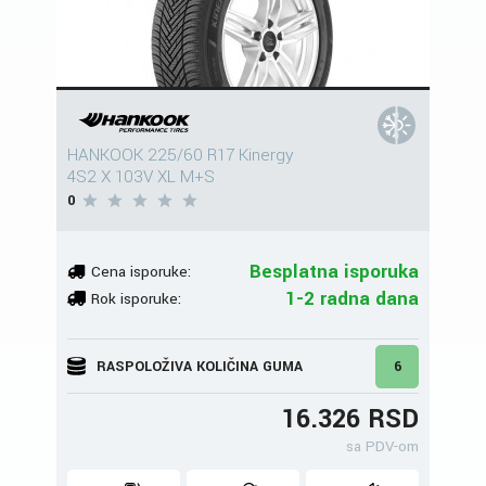
HANKOOK 225/60 R17 Kinergy
4S2 X 103V XL M+S
0
Besplatna isporuka
Cena isporuke:
1-2 radna dana
Rok isporuke:
RASPOLOŽIVA KOLIČINA GUMA
6
16.326 RSD
sa PDV-om