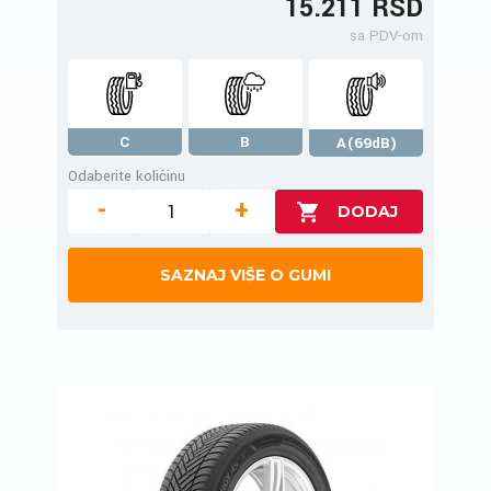
15.211 RSD
sa PDV-om
C
B
A(69dB)
Odaberite količinu
-
+
SAZNAJ VIŠE O GUMI