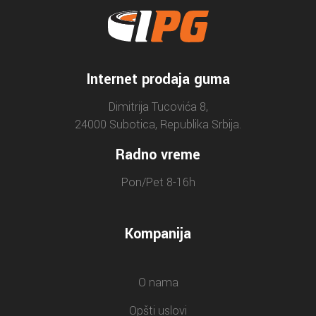
Internet prodaja guma
Dimitrija Tucovića 8,
24000 Subotica, Republika Srbija.
Radno vreme
Pon/Pet 8-16h
Kompanija
O nama
Opšti uslovi