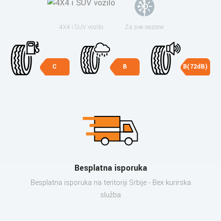
4X4 i SUV vozilo
Za sve sezone
C
B
B(72dB)
Besplatna isporuka
Besplatna isporuka na teritoriji Srbije - Bex kurirska
služba