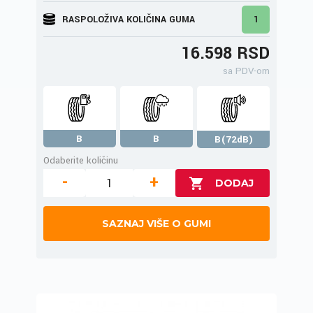
RASPOLOŽIVA KOLIČINA GUMA
1
16.598 RSD
sa PDV-om
B
B
B(72dB)
Odaberite količinu
-
+
SAZNAJ VIŠE O GUMI