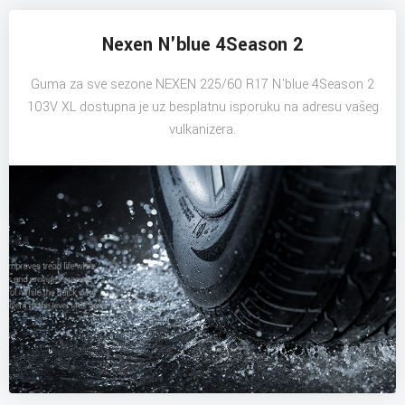
Nexen N'blue 4Season 2
Guma za sve sezone NEXEN 225/60 R17 N'blue 4Season 2
103V XL dostupna je uz besplatnu isporuku na adresu vašeg
vulkanizera.