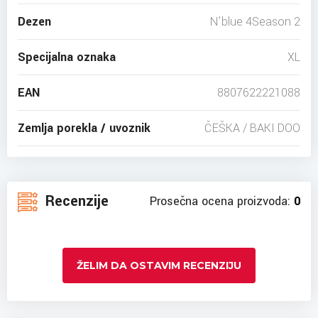
Dezen
N'blue 4Season 2
Specijalna oznaka
XL
EAN
8807622221088
Zemlja porekla / uvoznik
ČEŠKA / BAKI DOO
Recenzije
Prosečna ocena proizvoda:
0
ŽELIM DA OSTAVIM RECENZIJU