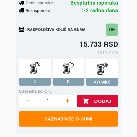
Besplatna isporuka
Cena isporuke:
1-2 radna dana
Rok isporuke:
RASPOLOŽIVA KOLIČINA GUMA
10+
15.733 RSD
sa PDV-om
C
B
A(69dB)
Odaberite količinu
-
+
SAZNAJ VIŠE O GUMI