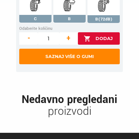
C
B
B(72dB)
Odaberite količinu
-
+
SAZNAJ VIŠE O GUMI
Nedavno pregledani
proizvodi