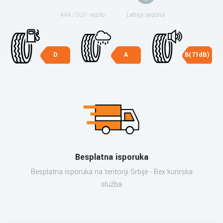
4X4 i SUV vozilo
Letnja sezona
D
A
B(71dB)
Besplatna isporuka
Besplatna isporuka na teritoriji Srbije - Bex kurirska
služba