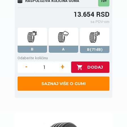
RASPOLOŽIVA KOLIČINA GUMA
10+
13.654 RSD
sa PDV-om
B
A
B(71dB)
Odaberite količinu
-
+
SAZNAJ VIŠE O GUMI