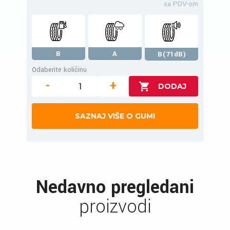
sa PDV-om
B
A
B(71dB)
Odaberite količinu
-
+
SAZNAJ VIŠE O GUMI
Nedavno pregledani
proizvodi