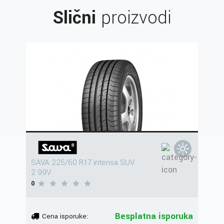
Slični
proizvodi
SAVA 225/60 R17 intensa SUV
2 99V
0
Besplatna isporuka
Cena isporuke: