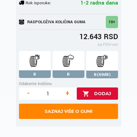
1-2 radna dana
Rok isporuke:
RASPOLOŽIVA KOLIČINA GUMA
10+
12.643 RSD
sa PDV-om
B
B
B(69dB)
Odaberite količinu
-
+
SAZNAJ VIŠE O GUMI