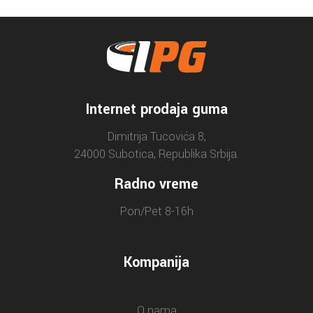
Internet prodaja guma
Dimitrija Tucovića 8,
24000 Subotica, Republika Srbija.
Radno vreme
Pon/Pet 8-16h
Kompanija
O nama