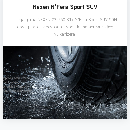
Nexen N'Fera Sport SUV
Letnja guma NEXEN 225/60 R17 N'Fera Sport SUV 99H
dostupna je uz besplatnu isporuku na adresu vašeg
vulkanizera.