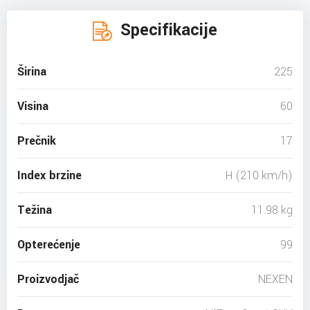
Specifikacije
Širina
225
Visina
60
Prečnik
17
Index brzine
H (210 km/h)
Težina
11.98 kg
Opterećenje
99
Proizvodjač
NEXEN