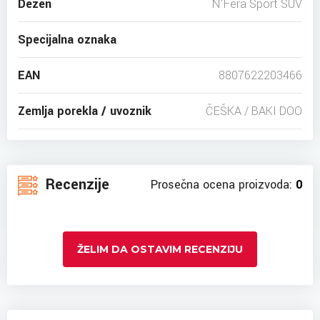
Dezen
N'Fera Sport SUV
Specijalna oznaka
EAN
8807622203466
Zemlja porekla / uvoznik
ČEŠKA / BAKI DOO
Recenzije
Prosečna ocena proizvoda:
0
ŽELIM DA OSTAVIM RECENZIJU