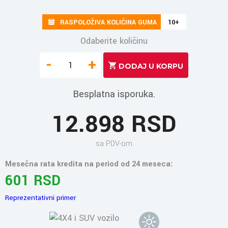
RASPOLOŽIVA KOLIČINA GUMA
10+
Odaberite količinu
-
+
Besplatna isporuka.
12.898 RSD
sa PDV-om
Mesečna rata kredita na period od 24 meseca:
601 RSD
Reprezentativni primer