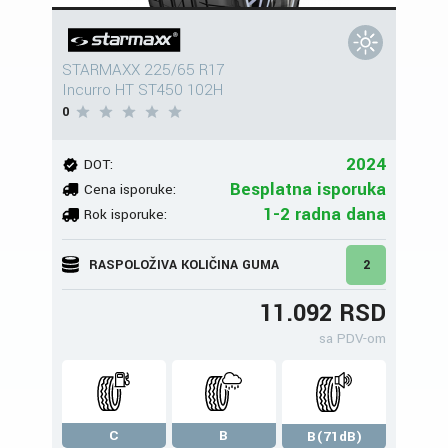
STARMAXX 225/65 R17
Incurro HT ST450 102H
0
2024
DOT:
Besplatna isporuka
Cena isporuke:
1-2 radna dana
Rok isporuke:
RASPOLOŽIVA KOLIČINA GUMA
2
11.092 RSD
sa PDV-om
C
B
B(71dB)