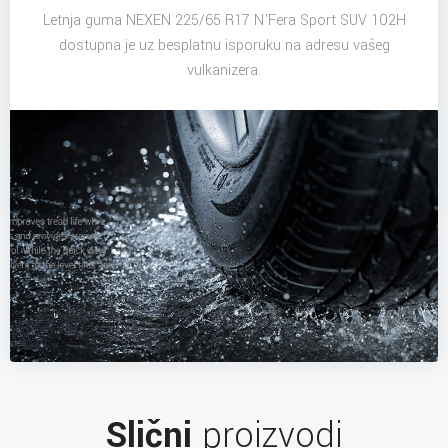
Letnja guma NEXEN 225/65 R17 N'Fera Sport SUV 102H
dostupna je uz besplatnu isporuku na adresu vašeg
vulkanizera.
Slični
proizvodi