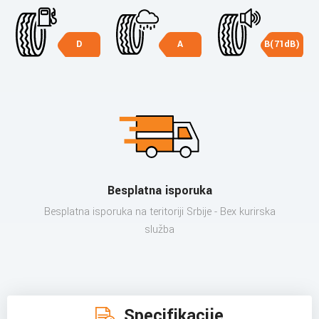
D
A
B(71dB)
Besplatna isporuka
Besplatna isporuka na teritoriji Srbije - Bex kurirska
služba
Specifikacije