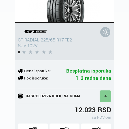
GT RADIAL 225/65 R17 FE2
SUV 102V
0
Besplatna isporuka
Cena isporuke:
1-2 radna dana
Rok isporuke:
RASPOLOŽIVA KOLIČINA GUMA
4
12.023 RSD
sa PDV-om