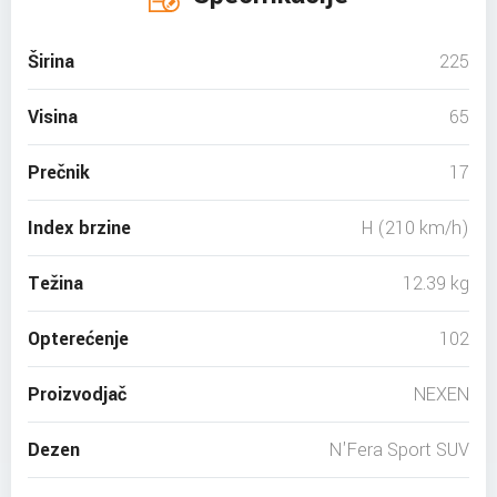
Širina
225
Visina
65
Prečnik
17
Index brzine
H (210 km/h)
Težina
12.39 kg
Opterećenje
102
Proizvodjač
NEXEN
Dezen
N'Fera Sport SUV