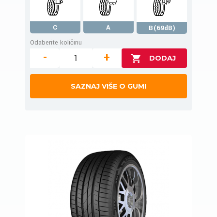
C
A
B(69dB)
Odaberite količinu
-
+
SAZNAJ VIŠE O GUMI