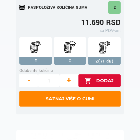
RASPOLOŽIVA KOLIČINA GUMA
2
11.690 RSD
sa PDV-om
E
C
2(71 dB)
Odaberite količinu
-
+
SAZNAJ VIŠE O GUMI