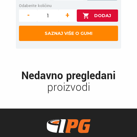
Odaberite količinu
-
+
SAZNAJ VIŠE O GUMI
Nedavno pregledani
proizvodi