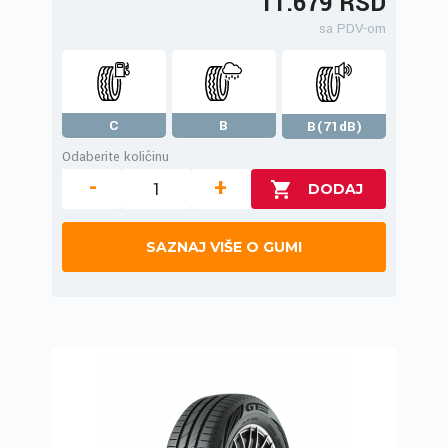
11.679 RSD
sa PDV-om
C
B
B(71dB)
Odaberite količinu
-
+
SAZNAJ VIŠE O GUMI