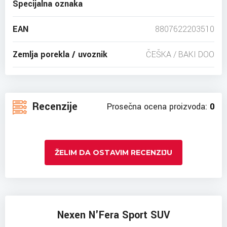
Specijalna oznaka
EAN
8807622203510
Zemlja porekla / uvoznik
ČEŠKA / BAKI DOO
Recenzije
Prosečna ocena proizvoda:
0
ŽELIM DA OSTAVIM RECENZIJU
Nexen N'Fera Sport SUV