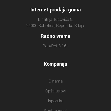
Internet prodaja guma
Dimitrija Tucovića 8,
24000 Subotica, Republika Srbija.
Radno vreme
Pon/Pet 8-16h
Kompanija
O nama
Opšti uslovi
Isporuka
Saobraznost