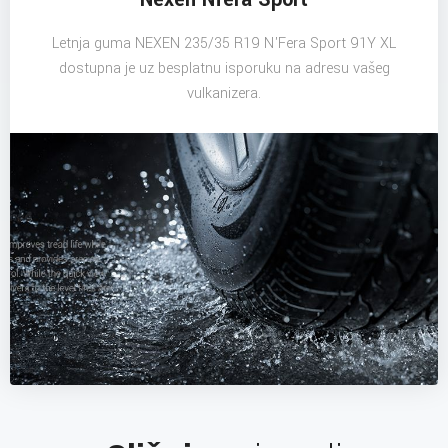
Letnja guma NEXEN 235/35 R19 N'Fera Sport 91Y XL
dostupna je uz besplatnu isporuku na adresu vašeg
vulkanizera.