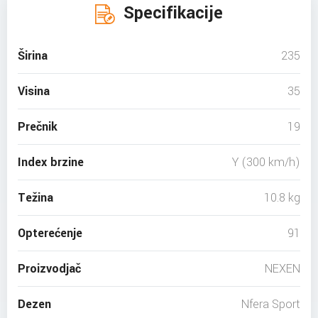
Specifikacije
Širina
235
Visina
35
Prečnik
19
Index brzine
Y (300 km/h)
Težina
10.8 kg
Opterećenje
91
Proizvodjač
NEXEN
Dezen
Nfera Sport