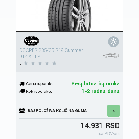
COOPER 235/35 R19 Summer
91Y XL FP
0
Besplatna isporuka
Cena isporuke:
1-2 radna dana
Rok isporuke:
RASPOLOŽIVA KOLIČINA GUMA
4
14.931 RSD
sa PDV-om