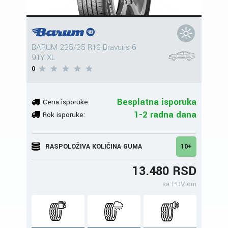
BARUM 235/35 R19 Bravuris 6
91Y XL
0
Besplatna isporuka
Cena isporuke:
1-2 radna dana
Rok isporuke:
RASPOLOŽIVA KOLIČINA GUMA
10+
13.480 RSD
sa PDV-om