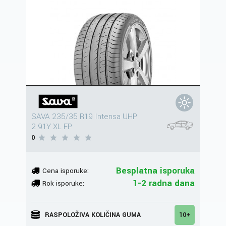
SAVA 235/35 R19 Intensa UHP
2 91Y XL FP
0
Besplatna isporuka
Cena isporuke:
1-2 radna dana
Rok isporuke:
RASPOLOŽIVA KOLIČINA GUMA
10+