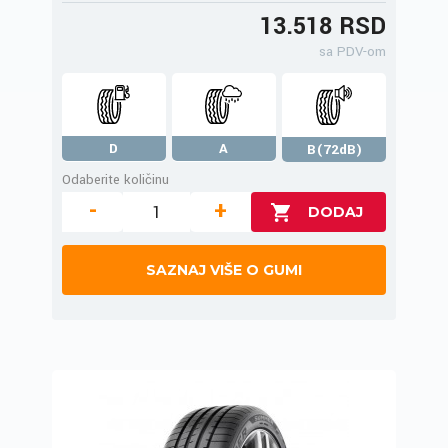
13.518 RSD
sa PDV-om
D
A
B(72dB)
Odaberite količinu
-
+
SAZNAJ VIŠE O GUMI