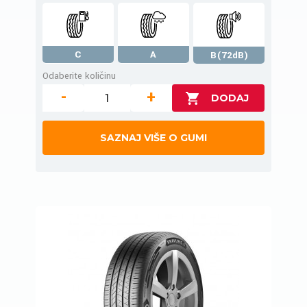
C
A
B(72dB)
Odaberite količinu
-
+
SAZNAJ VIŠE O GUMI