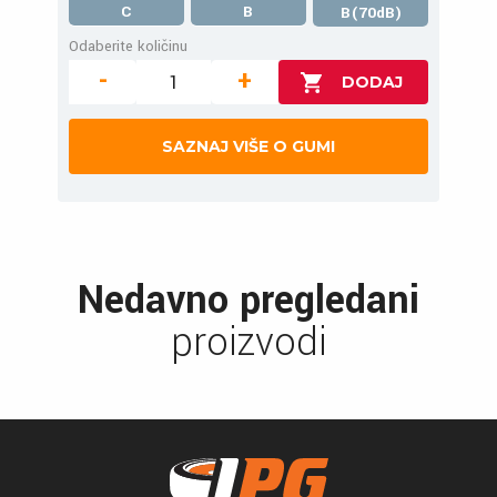
C
B
B(70dB)
Odaberite količinu
-
+
SAZNAJ VIŠE O GUMI
Nedavno pregledani
proizvodi