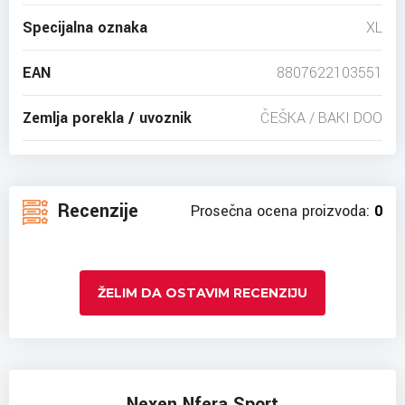
Specijalna oznaka
XL
EAN
8807622103551
Zemlja porekla / uvoznik
ČEŠKA / BAKI DOO
Recenzije
Prosečna ocena proizvoda:
0
ŽELIM DA OSTAVIM RECENZIJU
Nexen Nfera Sport