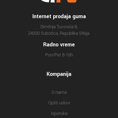
Internet prodaja guma
Dimitrija Tucovića 8,
24000 Subotica, Republika Srbija.
Radno vreme
Pon/Pet 8-16h
Kompanija
O nama
Opšti uslovi
Isporuka