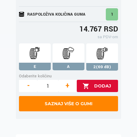
RASPOLOŽIVA KOLIČINA GUMA
1
14.767 RSD
sa PDV-om
E
A
2(69 dB)
Odaberite količinu
-
+
SAZNAJ VIŠE O GUMI