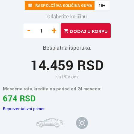
RASPOLOŽIVA KOLIČINA GUMA
10+
Odaberite količinu
-
+
Besplatna isporuka.
14.459 RSD
sa PDV-om
Mesečna rata kredita na period od 24 meseca:
674 RSD
Reprezentativni primer