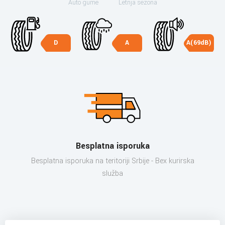
Auto gume
Letnja sezona
D
A
A(69dB)
Besplatna isporuka
Besplatna isporuka na teritoriji Srbije - Bex kurirska
služba