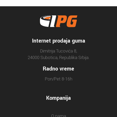
Internet prodaja guma
Dimitrija Tucovića 8,
24000 Subotica, Republika Srbija.
Radno vreme
Pon/Pet 8-16h
Kompanija
O nama