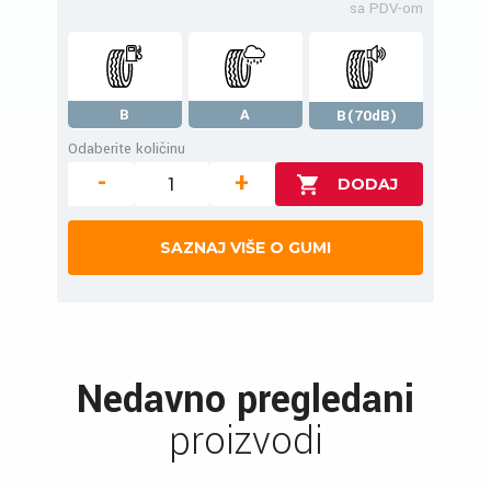
sa PDV-om
B
A
B(70dB)
Odaberite količinu
-
+
SAZNAJ VIŠE O GUMI
Nedavno pregledani
proizvodi