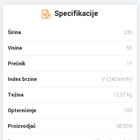
Specifikacije
Širina
235
Visina
55
Prečnik
17
Index brzine
V (240 km/h)
Težina
12.37 kg
Opterećenje
103
Proizvodjač
NEXEN