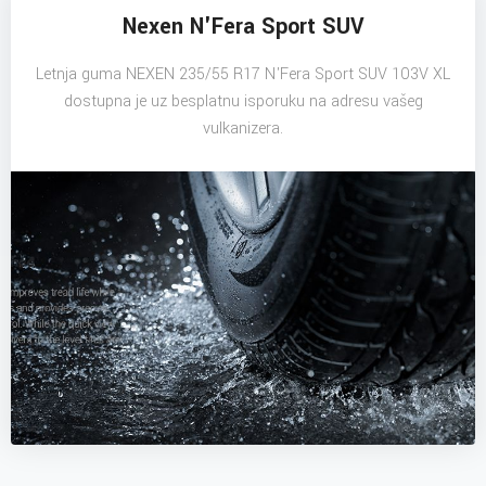
Nexen N'Fera Sport SUV
Letnja guma NEXEN 235/55 R17 N'Fera Sport SUV 103V XL
dostupna je uz besplatnu isporuku na adresu vašeg
vulkanizera.