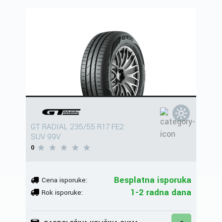
GT RADIAL 235/55 R17 FE2
SUV 99V
0
Besplatna isporuka
Cena isporuke:
1-2 radna dana
Rok isporuke: