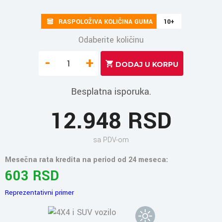
RASPOLOŽIVA KOLIČINA GUMA
10+
Odaberite količinu
-
+
Besplatna isporuka.
12.948 RSD
sa PDV-om
Mesečna rata kredita na period od 24 meseca:
603 RSD
Reprezentativni primer