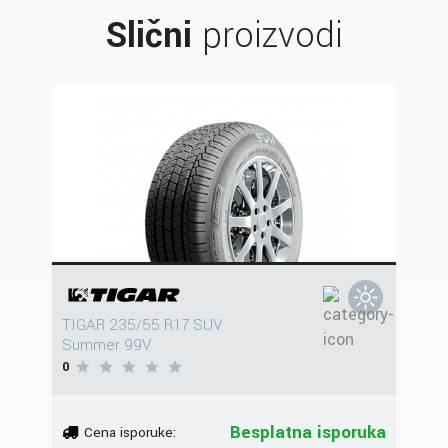
Slični
proizvodi
TIGAR 235/55 R17 SUV
Summer 99V
0
Besplatna isporuka
Cena isporuke: