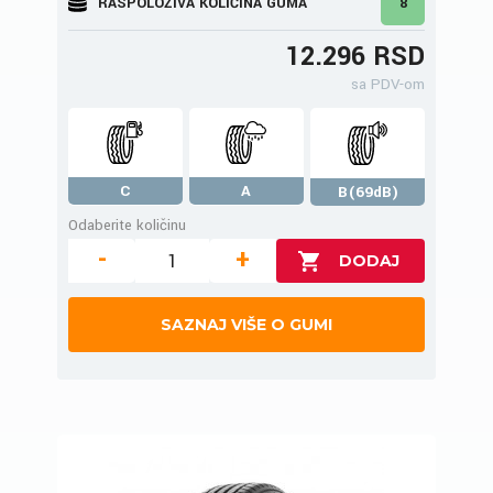
RASPOLOŽIVA KOLIČINA GUMA
8
12.296 RSD
sa PDV-om
C
A
B(69dB)
Odaberite količinu
-
+
SAZNAJ VIŠE O GUMI