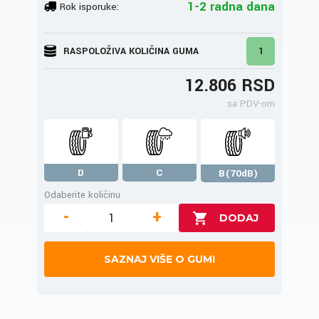
1-2 radna dana
Rok isporuke:
RASPOLOŽIVA KOLIČINA GUMA
1
12.806 RSD
sa PDV-om
D
C
B(70dB)
Odaberite količinu
-
+
SAZNAJ VIŠE O GUMI