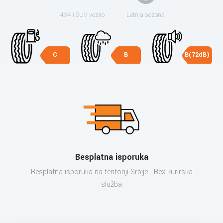
4X4 i SUV vozilo
Letnja sezona
C
B
B(72dB)
Besplatna isporuka
Besplatna isporuka na teritoriji Srbije - Bex kurirska
služba