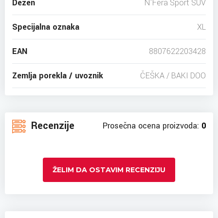
Dezen
N'Fera Sport SUV
Specijalna oznaka
XL
EAN
8807622203428
Zemlja porekla / uvoznik
ČEŠKA / BAKI DOO
Recenzije
Prosečna ocena proizvoda:
0
ŽELIM DA OSTAVIM RECENZIJU