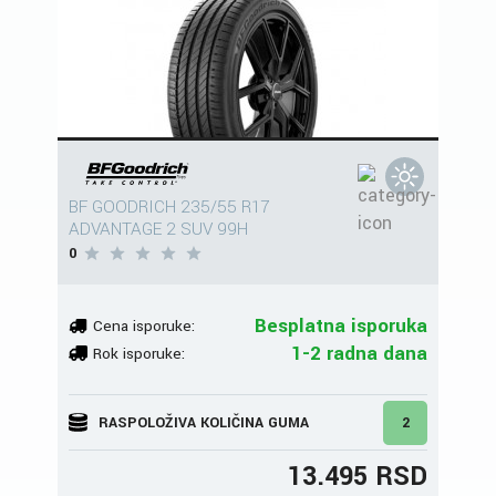
BF GOODRICH 235/55 R17
ADVANTAGE 2 SUV 99H
0
Besplatna isporuka
Cena isporuke:
1-2 radna dana
Rok isporuke:
RASPOLOŽIVA KOLIČINA GUMA
2
13.495 RSD