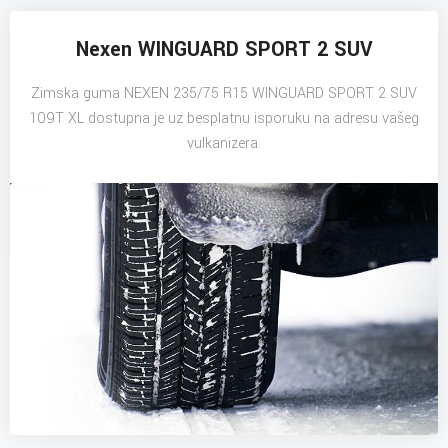
Nexen WINGUARD SPORT 2 SUV
Zimska guma NEXEN 235/75 R15 WINGUARD SPORT 2 SUV
109T XL dostupna je uz besplatnu isporuku na adresu vašeg
vulkanizera.