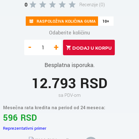
0
Recenzije (0)
RASPOLOŽIVA KOLIČINA GUMA
10+
Odaberite količinu
-
+
Besplatna isporuka.
12.793 RSD
sa PDV-om
Mesečna rata kredita na period od 24 meseca:
596 RSD
Reprezentativni primer