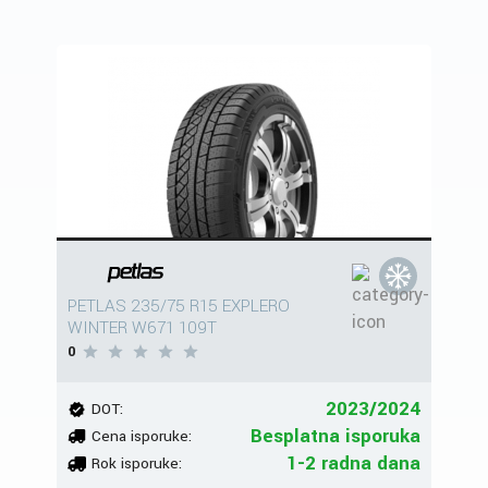
PETLAS 235/75 R15 EXPLERO
WINTER W671 109T
0
2023/2024
DOT:
Besplatna isporuka
Cena isporuke:
1-2 radna dana
Rok isporuke: