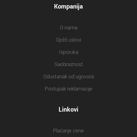
Kompanija
O nama
Opšti uslovi
Isporuka
Saobraznost
Odustanak od ugovora
Postupak reklamacije
Linkovi
Plaćanje cene