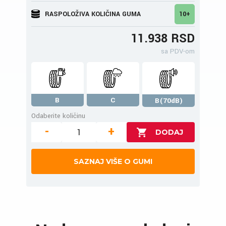
RASPOLOŽIVA KOLIČINA GUMA
10+
11.938 RSD
sa PDV-om
B
C
B(70dB)
Odaberite količinu
-
+
SAZNAJ VIŠE O GUMI