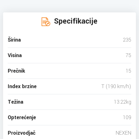
Specifikacije
Širina
235
Visina
75
Prečnik
15
Index brzine
T (190 km/h)
Težina
13.22kg
Opterećenje
109
Proizvodjač
NEXEN