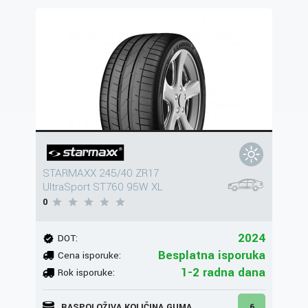
STARMAXX 245/40 ZR17
UltraSport ST760 95W XL
0
2024
DOT:
Besplatna isporuka
Cena isporuke:
1-2 radna dana
Rok isporuke:
RASPOLOŽIVA KOLIČINA GUMA
6