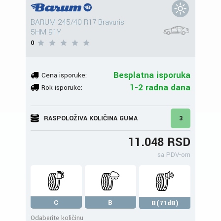
BARUM 245/40 R17 Bravuris
5HM 91Y
0
Besplatna isporuka
Cena isporuke:
1-2 radna dana
Rok isporuke:
RASPOLOŽIVA KOLIČINA GUMA
3
11.048 RSD
sa PDV-om
C
B
B(71dB)
Odaberite količinu