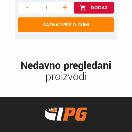
-
+
SAZNAJ VIŠE O GUMI
Nedavno pregledani
proizvodi