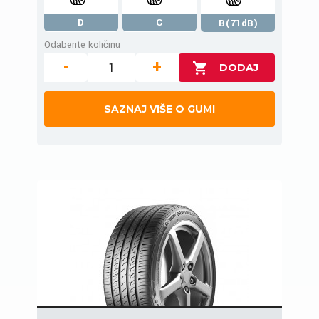
D
C
B(71dB)
Odaberite količinu
-
+
SAZNAJ VIŠE O GUMI