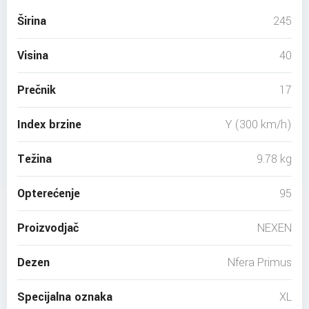
Širina
245
Visina
40
Prečnik
17
Index brzine
Y (300 km/h)
Težina
9.78 kg
Opterećenje
95
Proizvodjač
NEXEN
Dezen
Nfera Primus
Specijalna oznaka
XL