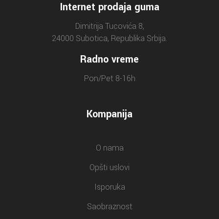
Internet prodaja guma
Dimitrija Tucovića 8,
24000 Subotica, Republika Srbija.
Radno vreme
Pon/Pet 8-16h
Kompanija
O nama
Opšti uslovi
Isporuka
Saobraznost