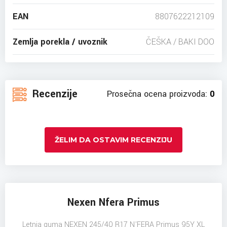
EAN
8807622212109
Zemlja porekla / uvoznik
ČEŠKA / BAKI DOO
Recenzije
Prosečna ocena proizvoda:
0
ŽELIM DA OSTAVIM RECENZIJU
Nexen Nfera Primus
Letnja guma NEXEN 245/40 R17 N'FERA Primus 95Y XL