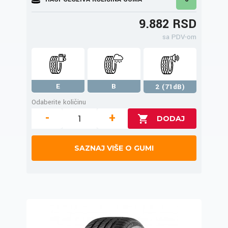
9.882 RSD
sa PDV-om
E
B
2 (71dB)
Odaberite količinu
-
+
SAZNAJ VIŠE O GUMI