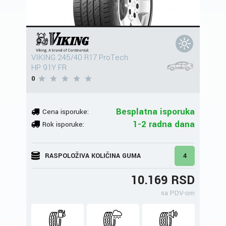
VIKING 245/40 R17 ProTech
HP 91Y FR
0
Besplatna isporuka
Cena isporuke:
1-2 radna dana
Rok isporuke:
RASPOLOŽIVA KOLIČINA GUMA
4
10.169 RSD
sa PDV-om