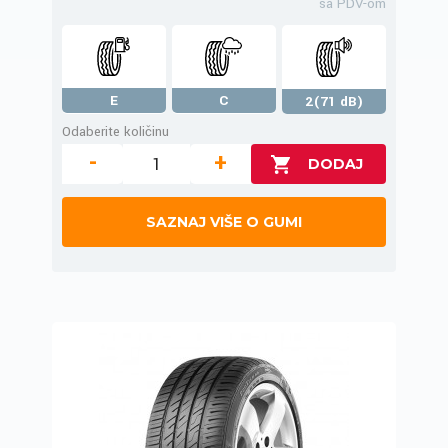
sa PDV-om
E
C
2(71 dB)
Odaberite količinu
-
+
SAZNAJ VIŠE O GUMI