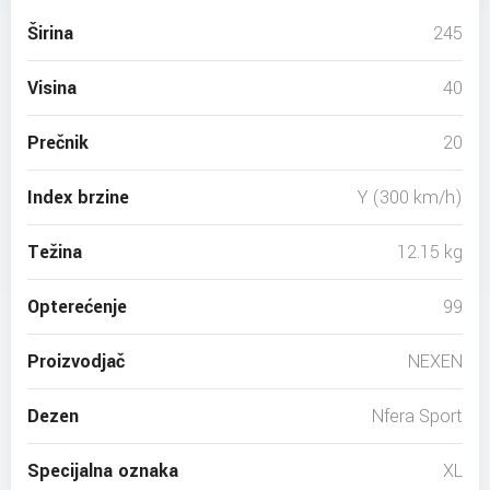
Širina
245
Visina
40
Prečnik
20
Index brzine
Y (300 km/h)
Težina
12.15 kg
Opterećenje
99
Proizvodjač
NEXEN
Dezen
Nfera Sport
Specijalna oznaka
XL