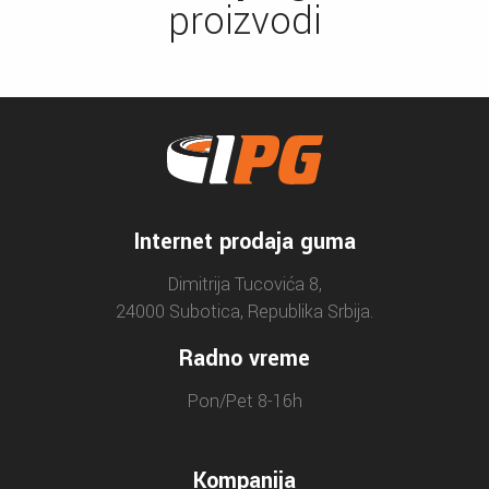
proizvodi
Internet prodaja guma
Dimitrija Tucovića 8,
24000 Subotica, Republika Srbija.
Radno vreme
Pon/Pet 8-16h
Kompanija