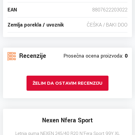
EAN
8807622203022
Zemlja porekla / uvoznik
ČEŠKA / BAKI DOO
Recenzije
Prosečna ocena proizvoda:
0
ŽELIM DA OSTAVIM RECENZIJU
Nexen Nfera Sport
Letnja guma NEXEN 245/40 R20 N'Fera Sport 99Y XL