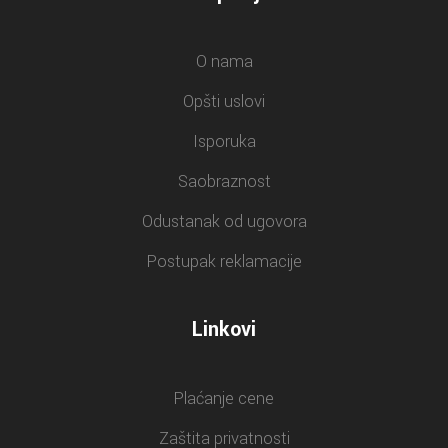
O nama
Opšti uslovi
Isporuka
Saobraznost
Odustanak od ugovora
Postupak reklamacije
Linkovi
Plaćanje cene
Zaštita privatnosti