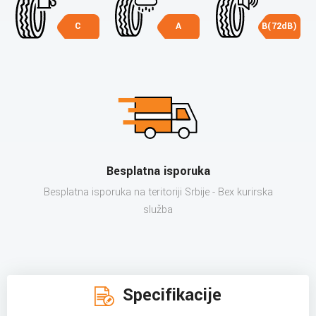
C
A
B(72dB)
Besplatna isporuka
Besplatna isporuka na teritoriji Srbije - Bex kurirska
služba
Specifikacije