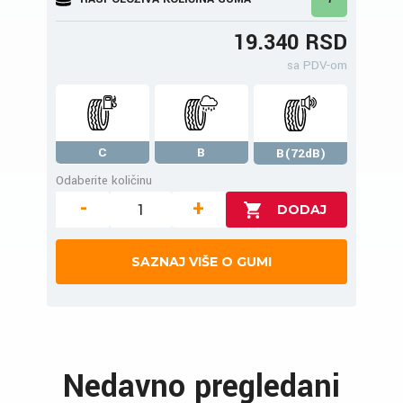
19.340 RSD
sa PDV-om
C
B
B(72dB)
Odaberite količinu
-
+
SAZNAJ VIŠE O GUMI
Nedavno pregledani