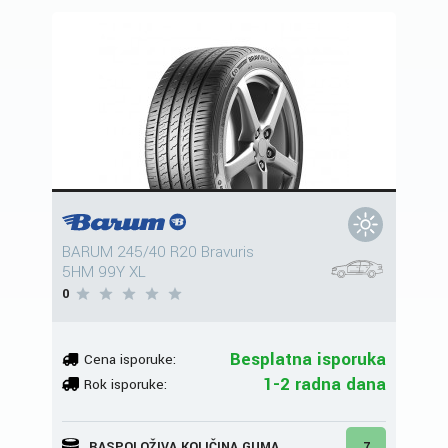
BARUM 245/40 R20 Bravuris
5HM 99Y XL
0
Besplatna isporuka
Cena isporuke:
1-2 radna dana
Rok isporuke:
RASPOLOŽIVA KOLIČINA GUMA
7