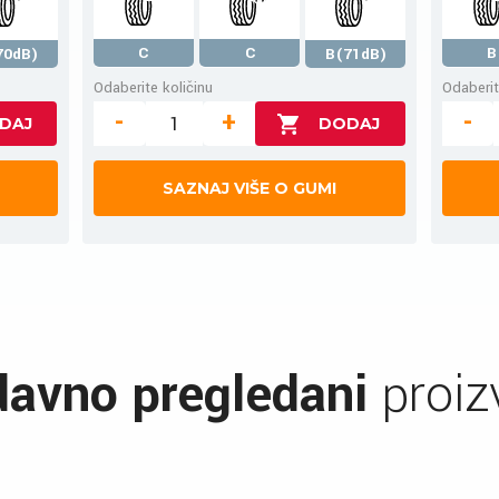
C
C
B
70dB)
B(71dB)
Odaberite količinu
Odaberit
-
+
-
SAZNAJ VIŠE O GUMI
avno pregledani
proiz