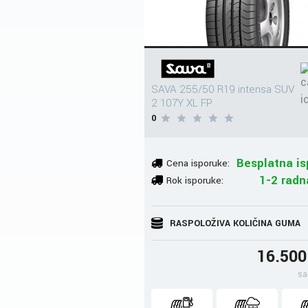
SAVA 255/50 R19 intensa SUV
2 107Y XL FP
0
Besplatna is
Cena isporuke:
1-2 radn
Rok isporuke:
RASPOLOŽIVA KOLIČINA GUMA
16.50
sa