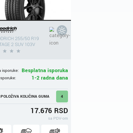
DRICH 255/50 R19
AGE 2 SUV 103V
Besplatna isporuka
 isporuke:
1-2 radna dana
isporuke:
POLOŽIVA KOLIČINA GUMA
4
17.676 RSD
sa PDV-om