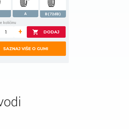
A
B(72dB)
e količinu
+
SAZNAJ VIŠE O GUMI
vodi