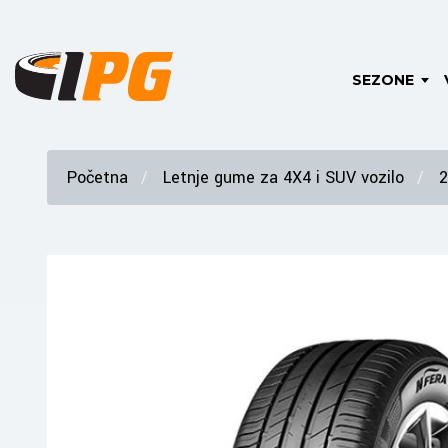
SEZONE
Početna
Letnje gume za 4X4 i SUV vozilo
2