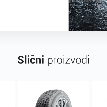
Slični
proizvodi