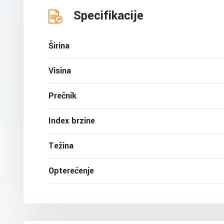
Specifikacije
Širina
Visina
Prečnik
Index brzine
Težina
Opterećenje