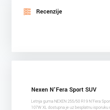
Recenzije
Nexen N'Fera Sport SUV
Letnja guma NEXEN 255/50 R19 N'Fera Spor
107W XL dostupna je uz besplatnu isporuku 