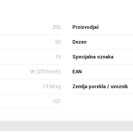
255
Proizvodjač
50
Dezen
19
Specijalna oznaka
W (270 km/h)
EAN
13.94 kg
Zemlja porekla / uvoznik
107