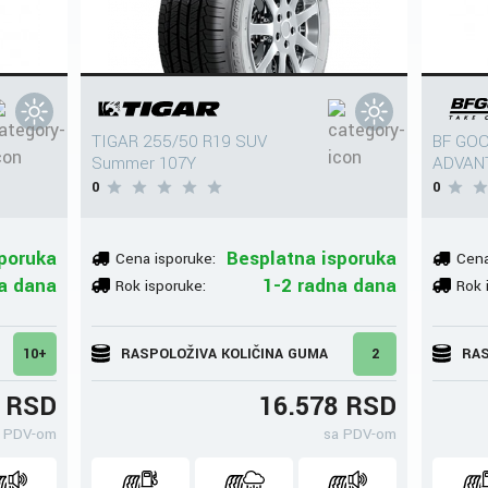
TIGAR 255/50 R19 SUV
BF GOO
Summer 107Y
ADVANT
0
0
poruka
Besplatna isporuka
Cena isporuke:
Cena
a dana
1-2 radna dana
Rok isporuke:
Rok 
10+
RASPOLOŽIVA KOLIČINA GUMA
2
RAS
0 RSD
16.578 RSD
 PDV-om
sa PDV-om