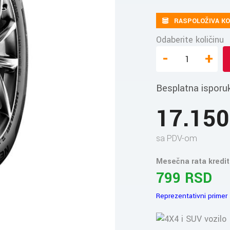
RASPOLOŽIVA KO
Odaberite količinu
-
+
Besplatna isporu
17.15
sa PDV-om
Mesečna rata kredit
799 RSD
Reprezentativni primer