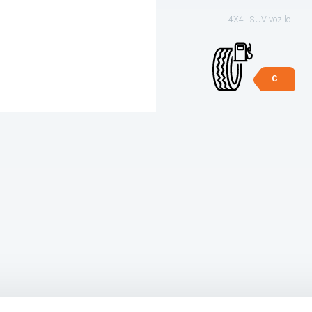
4X4 i SUV vozilo
C