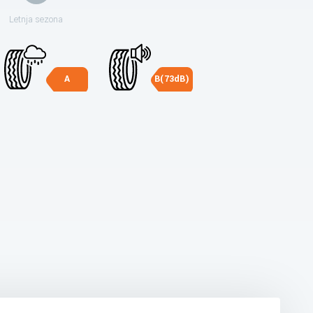
Letnja sezona
A
B(73dB)