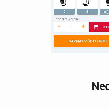
C
B
A(
Odaberite količinu
-
+
SAZNAJ VIŠE O GUMI
Ned