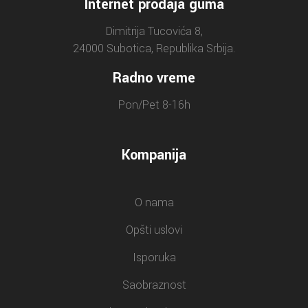
Internet prodaja guma
Dimitrija Tucovića 8,
24000 Subotica, Republika Srbija.
Radno vreme
Pon/Pet 8-16h
Kompanija
O nama
Opšti uslovi
Isporuka
Saobraznost