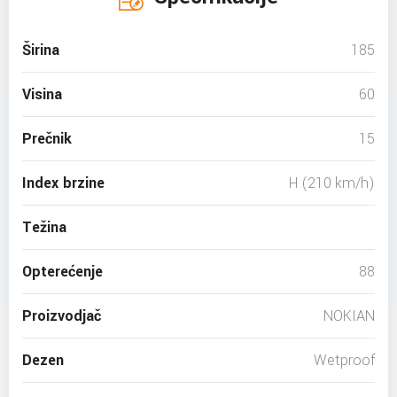
Širina
185
Visina
60
Prečnik
15
Index brzine
H (210 km/h)
Težina
Opterećenje
88
Proizvodjač
NOKIAN
Dezen
Wetproof