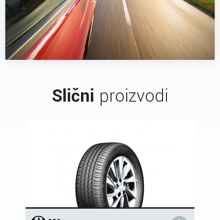
Slični
proizvodi