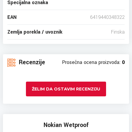
Specijalna oznaka
EAN
6419440348322
Zemlja porekla / uvoznik
Finska
Recenzije
Prosečna ocena proizvoda:
0
ŽELIM DA OSTAVIM RECENZIJU
Nokian Wetproof