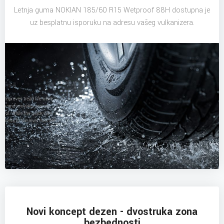
Letnja guma NOKIAN 185/60 R15 Wetproof 88H dostupna je
uz besplatnu isporuku na adresu vašeg vulkanizera.
Novi koncept dezen - dvostruka zona
bezbednosti