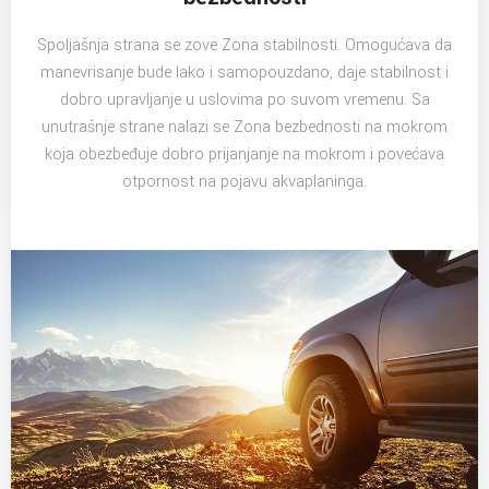
Spoljašnja strana se zove Zona stabilnosti. Omogućava da
manevrisanje bude lako i samopouzdano, daje stabilnost i
dobro upravljanje u uslovima po suvom vremenu. Sa
unutrašnje strane nalazi se Zona bezbednosti na mokrom
koja obezbeđuje dobro prijanjanje na mokrom i povećava
otpornost na pojavu akvaplaninga.