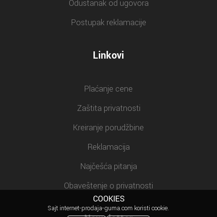
Odustanak od ugovora
Postupak reklamacije
Linkovi
Plaćanje cene
Zaštita privatnosti
Kreiranje porudžbine
Reklamacija
Najčešća pitanja
Obaveštenje o privatnosti
COOKIES
Sajt internet-prodaja-guma.com koristi cookie.