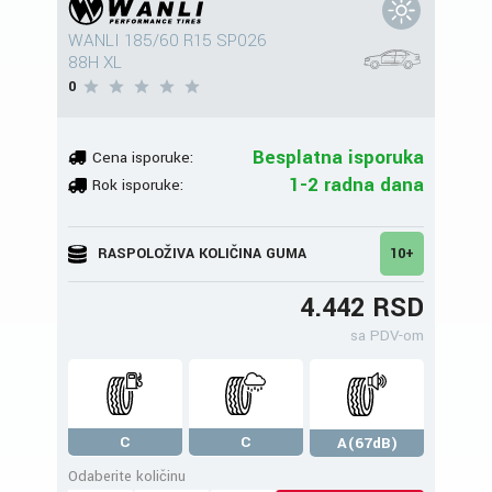
WANLI 185/60 R15 SP026
88H XL
0
Besplatna isporuka
Cena isporuke:
1-2 radna dana
Rok isporuke:
RASPOLOŽIVA KOLIČINA GUMA
10+
4.442 RSD
sa PDV-om
C
C
A(67dB)
Odaberite količinu