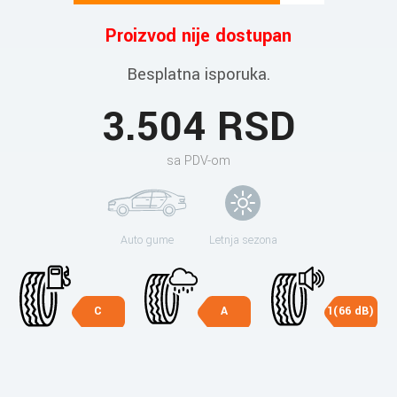
Proizvod nije dostupan
Besplatna isporuka.
3.504 RSD
sa PDV-om
Auto gume
Letnja sezona
C
A
1(66 dB)