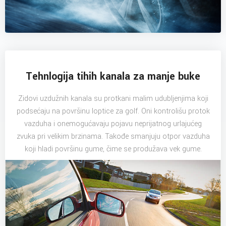
Tehnlogija tihih kanala za manje buke
Zidovi uzdužnih kanala su protkani malim udubljenjima koji
podsećaju na površinu loptice za golf. Oni kontrolišu protok
vazduha i onemogućavaju pojavu neprijatnog urlajućeg
zvuka pri velikim brzinama. Takođe smanjuju otpor vazduha
koji hladi površinu gume, čime se produžava vek gume.