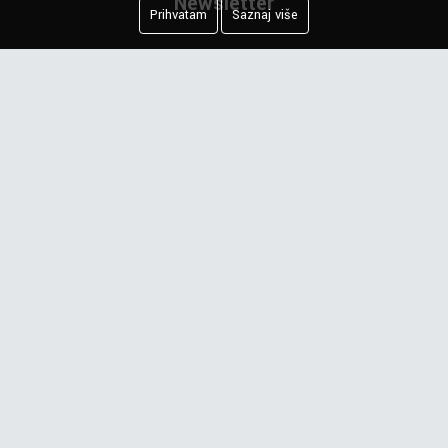
Newsletter
Prihvatam
Saznaj više
Prijavite se na našu mejling listu.
PRIJAVI ME