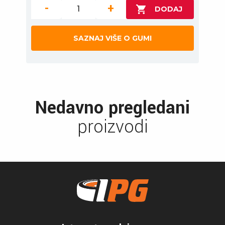
-
+
SAZNAJ VIŠE O GUMI
Nedavno pregledani
proizvodi