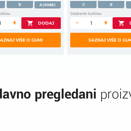
B
C
B
A(69dB)
ličinu
Odaberite količinu
+
-
+
AZNAJ VIŠE O GUMI
SAZNAJ VIŠE O GU
avno pregledani
proiz