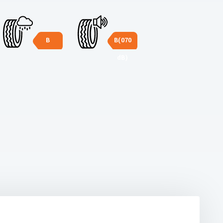
B
B(070
dB)