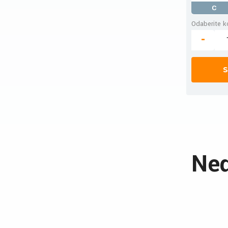
C
Odaberite ko
-
S
Ned