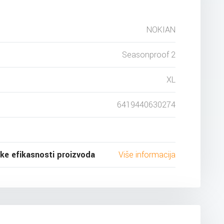
NOKIAN
Seasonproof 2
XL
6419440630274
ske efikasnosti proizvoda
Više informacija