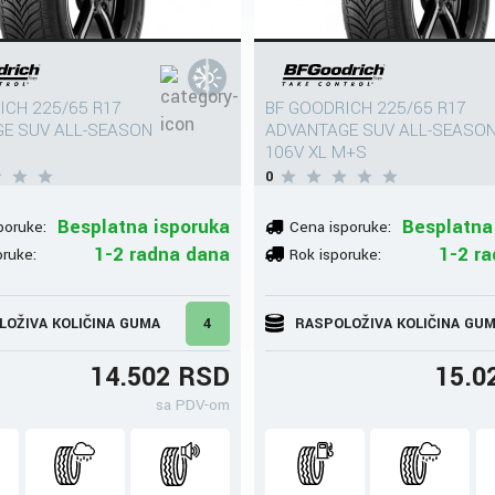
ICH 225/65 R17
BF GOODRICH 225/65 R17
E SUV ALL-SEASON
ADVANTAGE SUV ALL-SEASO
106V XL M+S
0
Besplatna isporuka
Besplatna
poruke:
Cena isporuke:
1-2 radna dana
1-2 r
oruke:
Rok isporuke:
LOŽIVA KOLIČINA GUMA
4
RASPOLOŽIVA KOLIČINA GU
14.502 RSD
15.0
sa PDV-om