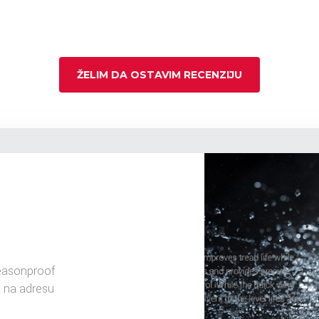
ŽELIM DA OSTAVIM RECENZIJU
easonproof
u na adresu