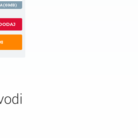
A(69dB)
MI
vodi