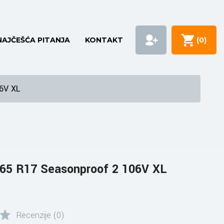
NAJČEŠĆA PITANJA
KONTAKT
(
0
)
6V XL
65 R17 Seasonproof 2 106V XL
Recenzije (0)