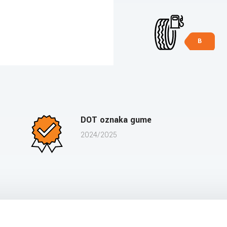
B
DOT oznaka gume
2024/2025