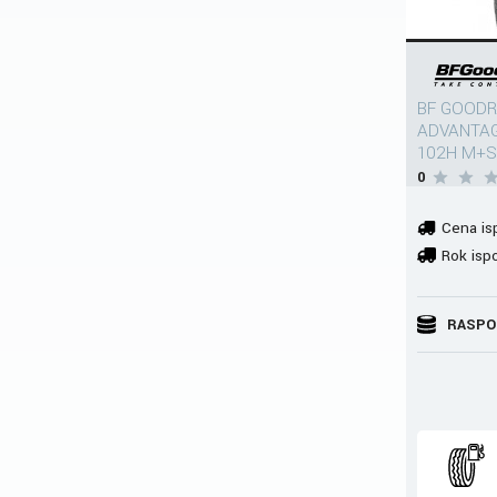
BF GOODR
ADVANTAG
102H M+S
0
Cena is
Rok isp
RASPO