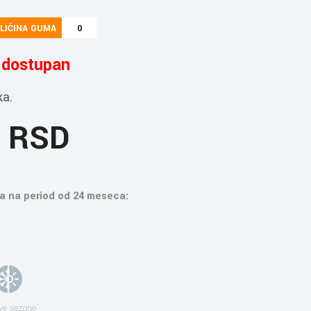
LIČINA GUMA
0
e dostupan
ka.
5 RSD
a na period od 24 meseca:
ve sezone