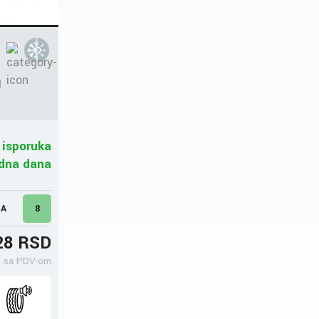
N
 isporuka
adna dana
MA
8
28 RSD
sa PDV-om