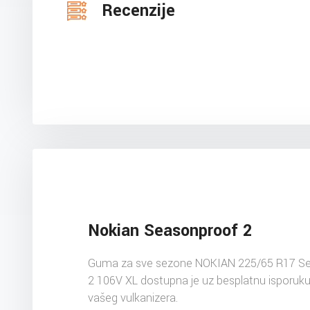
Recenzije
Nokian Seasonproof 2
Guma za sve sezone NOKIAN 225/65 R17 S
2 106V XL dostupna je uz besplatnu isporuk
vašeg vulkanizera.