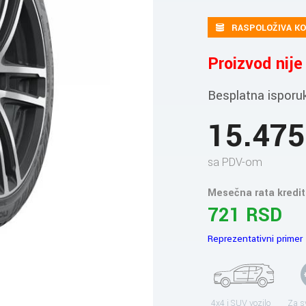
RASPOLOŽIVA KO
Proizvod nij
Besplatna isporu
15.47
sa PDV-om
Mesečna rata kredit
721 RSD
Reprezentativni primer
4x4 i SUV vozilo
Za s