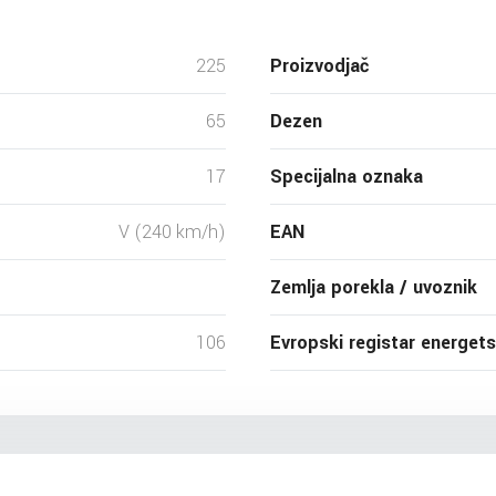
225
Proizvodjač
65
Dezen
17
Specijalna oznaka
V (240 km/h)
EAN
Zemlja porekla / uvoznik
106
Evropski registar energet