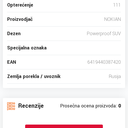
Opterećenje
111
Proizvodjač
NOKIAN
Dezen
Powerproof SUV
Specijalna oznaka
EAN
6419440387420
Zemlja porekla / uvoznik
Rusija
Recenzije
Prosečna ocena proizvoda:
0