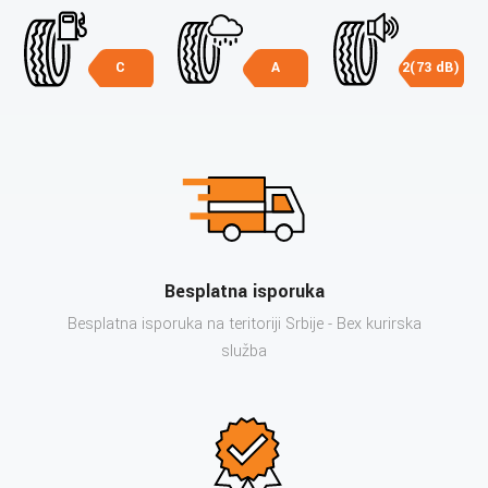
C
A
2(73 dB)
Besplatna isporuka
Besplatna isporuka na teritoriji Srbije - Bex kurirska
služba