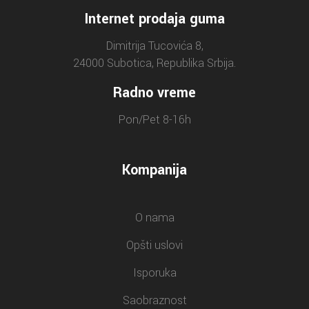
Internet prodaja guma
Dimitrija Tucovića 8,
24000 Subotica, Republika Srbija.
Radno vreme
Pon/Pet 8-16h
Kompanija
O nama
Opšti uslovi
Isporuka
Saobraznost