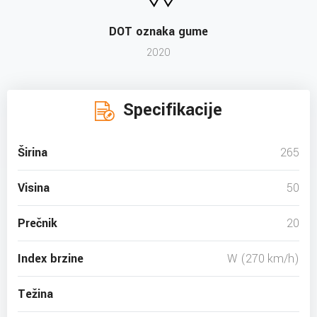
DOT oznaka gume
2020
Specifikacije
Širina
265
Visina
50
Prečnik
20
Index brzine
W (270 km/h)
Težina