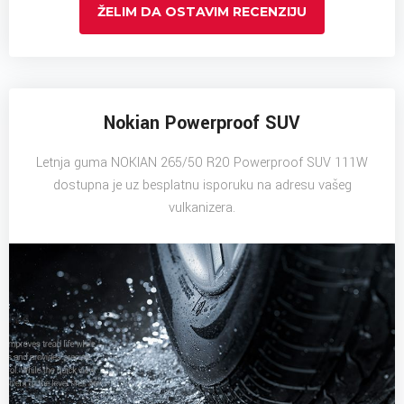
ŽELIM DA OSTAVIM RECENZIJU
Nokian Powerproof SUV
Letnja guma NOKIAN 265/50 R20 Powerproof SUV 111W
dostupna je uz besplatnu isporuku na adresu vašeg
vulkanizera.