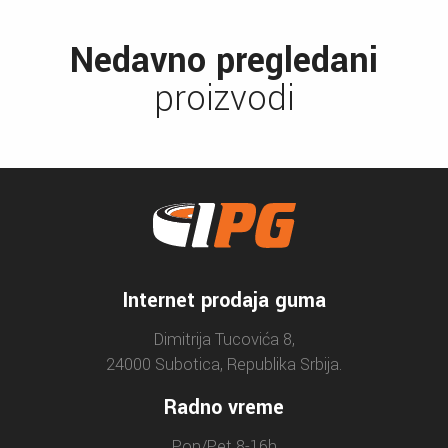
Nedavno pregledani
proizvodi
Internet prodaja guma
Dimitrija Tucovića 8,
24000 Subotica, Republika Srbija.
Radno vreme
Pon/Pet 8-16h