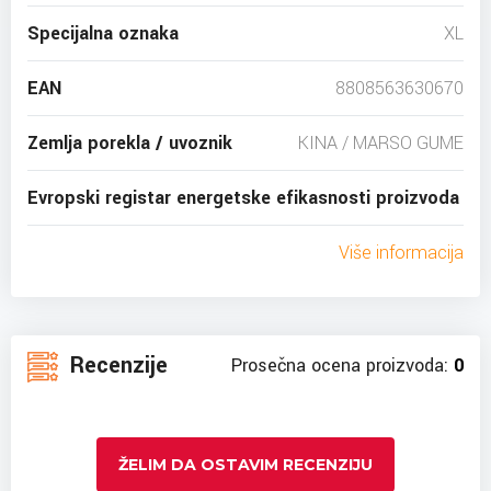
Specijalna oznaka
XL
EAN
8808563630670
Zemlja porekla / uvoznik
KINA / MARSO GUME
Evropski registar energetske efikasnosti proizvoda
Više informacija
Recenzije
Prosečna ocena proizvoda:
0
ŽELIM DA OSTAVIM RECENZIJU