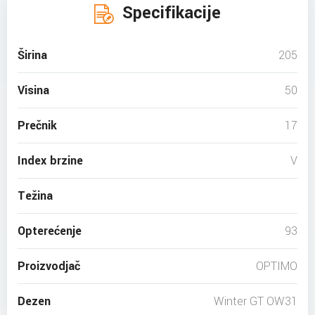
Specifikacije
Širina
205
Visina
50
Prečnik
17
Index brzine
V
Težina
Opterećenje
93
Proizvodjač
OPTIMO
Dezen
Winter GT OW31