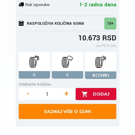
1-2 radna dana
Rok isporuke:
RASPOLOŽIVA KOLIČINA GUMA
10+
10.673 RSD
sa PDV-om
C
C
B(72dB)
Odaberite količinu
-
+
SAZNAJ VIŠE O GUMI