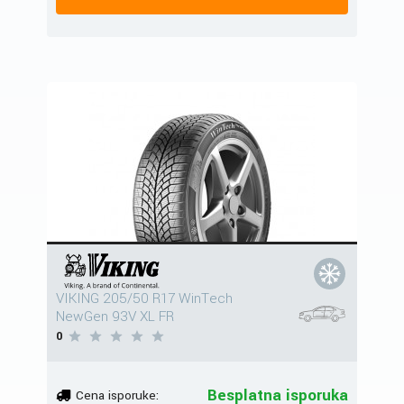
VIKING 205/50 R17 WinTech
NewGen 93V XL FR
0
Besplatna isporuka
Cena isporuke: