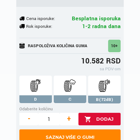
Besplatna isporuka
Cena isporuke:
1-2 radna dana
Rok isporuke:
RASPOLOŽIVA KOLIČINA GUMA
10+
10.582 RSD
sa PDV-om
D
C
B(72dB)
Odaberite količinu
-
+
SAZNAJ VIŠE O GUMI