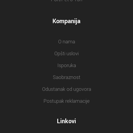
Kompanija
O nama
Opšti uslovi
Isporuka
Saobraznost
Odustanak od ugovora
Postupak reklamacije
Linkovi