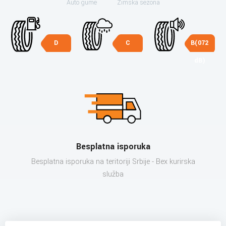
Auto gume
Zimska sezona
D
C
B(072
dB)
Besplatna isporuka
Besplatna isporuka na teritoriji Srbije - Bex kurirska
služba