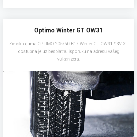
Optimo Winter GT OW31
Zimska guma OPTIMO 205/50 R17 Winter GT OW31 93V XL
dostupna je uz besplatnu isporuku na adresu vašeg
vulkanizera.