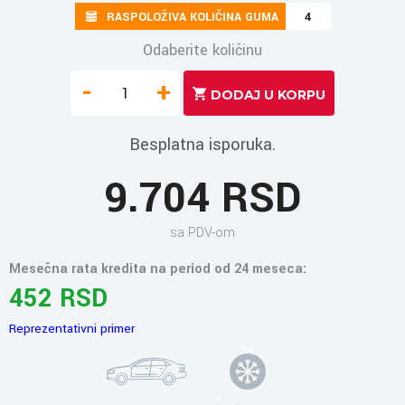
RASPOLOŽIVA KOLIČINA GUMA
4
Odaberite količinu
-
+
Besplatna isporuka.
9.704 RSD
sa PDV-om
Mesečna rata kredita na period od 24 meseca:
452 RSD
Reprezentativni primer