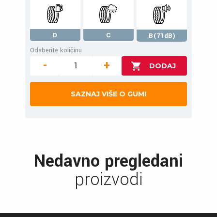
D
C
B(71dB)
Odaberite količinu
-
+
SAZNAJ VIŠE O GUMI
Nedavno pregledani
proizvodi