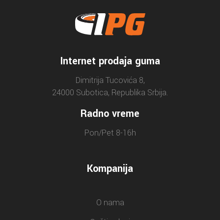
Internet prodaja guma
Dimitrija Tucovića 8,
24000 Subotica, Republika Srbija.
Radno vreme
Pon/Pet 8-16h
Kompanija
O nama