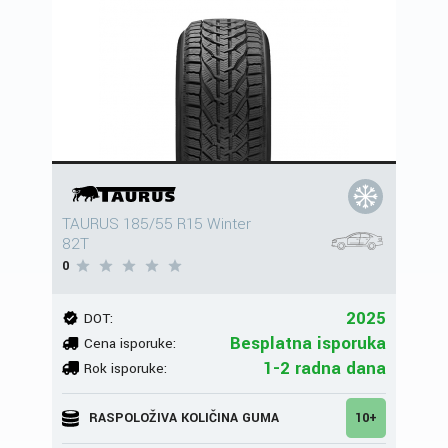
TAURUS 185/55 R15 Winter
82T
0
2025
DOT:
Besplatna isporuka
Cena isporuke:
1-2 radna dana
Rok isporuke:
RASPOLOŽIVA KOLIČINA GUMA
10+