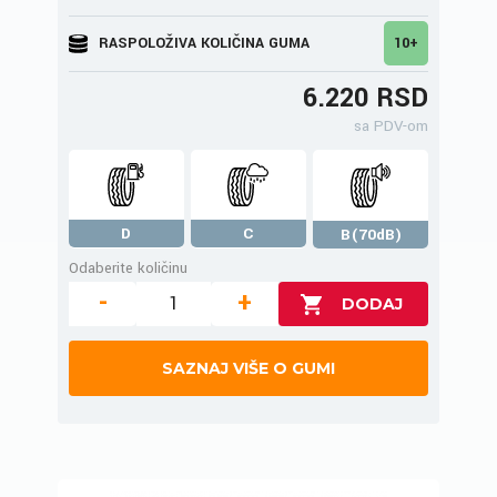
RASPOLOŽIVA KOLIČINA GUMA
10+
6.220 RSD
sa PDV-om
D
C
B(70dB)
Odaberite količinu
-
+
SAZNAJ VIŠE O GUMI