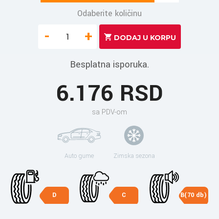
Odaberite količinu
-
+
Besplatna isporuka.
6.176 RSD
sa PDV-om
Auto gume
Zimska sezona
D
C
B(70 db)