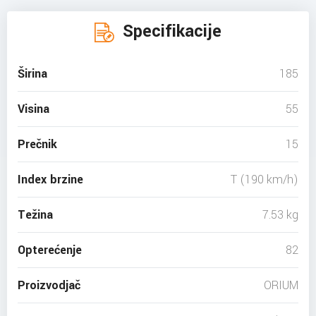
Specifikacije
Širina
185
Visina
55
Prečnik
15
Index brzine
T (190 km/h)
Težina
7.53 kg
Opterećenje
82
Proizvodjač
ORIUM