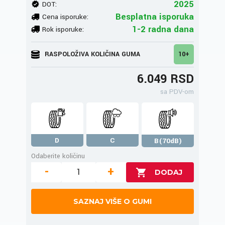
2025
DOT:
Besplatna isporuka
Cena isporuke:
1-2 radna dana
Rok isporuke:
RASPOLOŽIVA KOLIČINA GUMA
10+
6.049 RSD
sa PDV-om
D
C
B(70dB)
Odaberite količinu
-
+
SAZNAJ VIŠE O GUMI