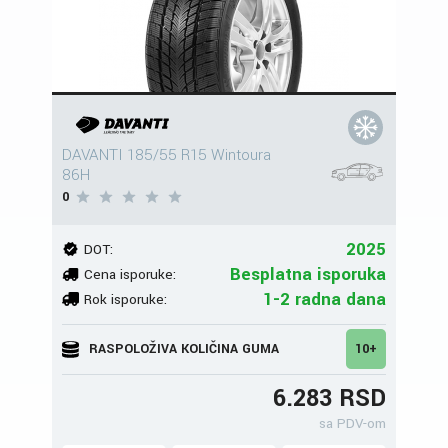
DAVANTI 185/55 R15 Wintoura
86H
0
2025
DOT:
Besplatna isporuka
Cena isporuke:
1-2 radna dana
Rok isporuke:
RASPOLOŽIVA KOLIČINA GUMA
10+
6.283 RSD
sa PDV-om