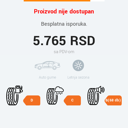
Proizvod nije dostupan
Besplatna isporuka.
5.765 RSD
sa PDV-om
Auto gume
Letnja sezona
D
C
B(68 db)