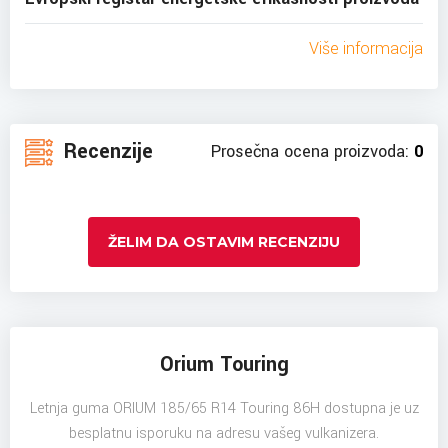
Više informacija
Recenzije
Prosečna ocena proizvoda:
0
ŽELIM DA OSTAVIM RECENZIJU
Orium Touring
Letnja guma ORIUM 185/65 R14 Touring 86H dostupna je uz
besplatnu isporuku na adresu vašeg vulkanizera.