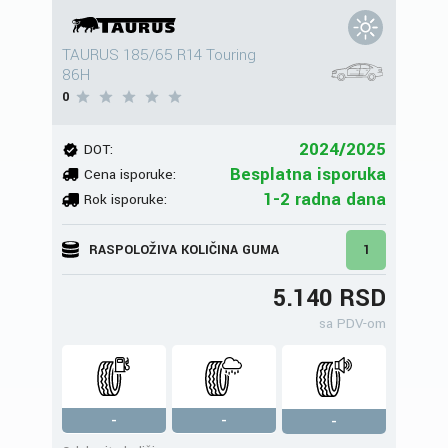
TAURUS 185/65 R14 Touring
86H
0
2024/2025
DOT:
Besplatna isporuka
Cena isporuke:
1-2 radna dana
Rok isporuke:
RASPOLOŽIVA KOLIČINA GUMA
1
5.140 RSD
sa PDV-om
-
-
-