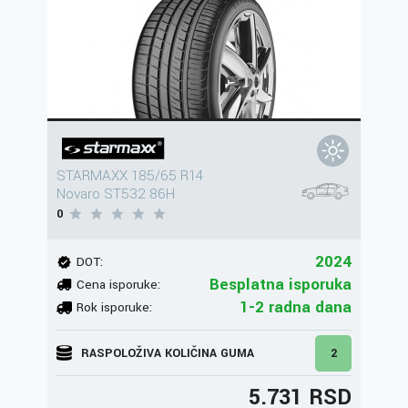
STARMAXX 185/65 R14
Novaro ST532 86H
0
2024
DOT:
Besplatna isporuka
Cena isporuke:
1-2 radna dana
Rok isporuke:
RASPOLOŽIVA KOLIČINA GUMA
2
5.731 RSD