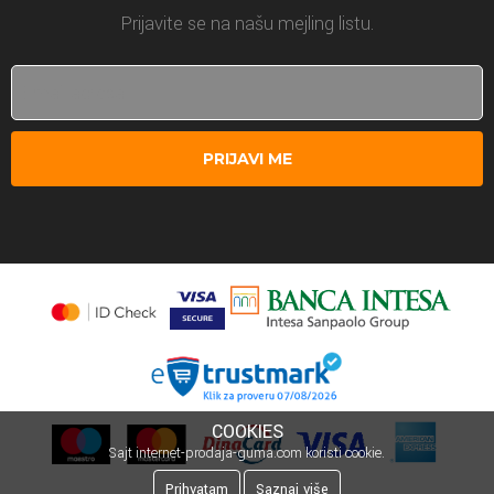
Prijavite se na našu mejling listu.
PRIJAVI ME
COOKIES
Sajt internet-prodaja-guma.com koristi cookie.
Prihvatam
Saznaj više