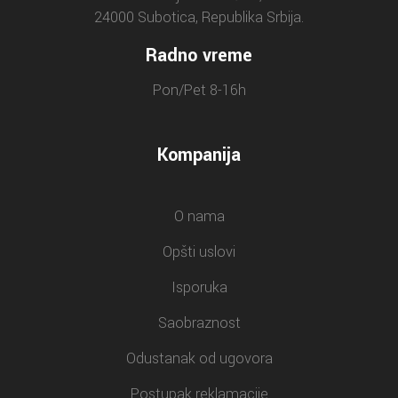
24000 Subotica, Republika Srbija.
Radno vreme
Pon/Pet 8-16h
Kompanija
O nama
Opšti uslovi
Isporuka
Saobraznost
Odustanak od ugovora
Postupak reklamacije