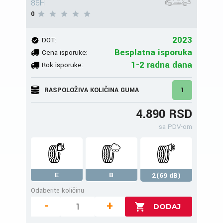
86H
0
2023
DOT:
Besplatna isporuka
Cena isporuke:
1-2 radna dana
Rok isporuke:
RASPOLOŽIVA KOLIČINA GUMA
1
4.890 RSD
sa PDV-om
E
B
2(69 dB)
Odaberite količinu
-
+