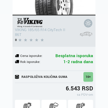
VIKING 185/65 R14 CityTech II
86T
0
Besplatna isporuka
Cena isporuke:
1-2 radna dana
Rok isporuke:
RASPOLOŽIVA KOLIČINA GUMA
10+
6.543 RSD
sa PDV-om