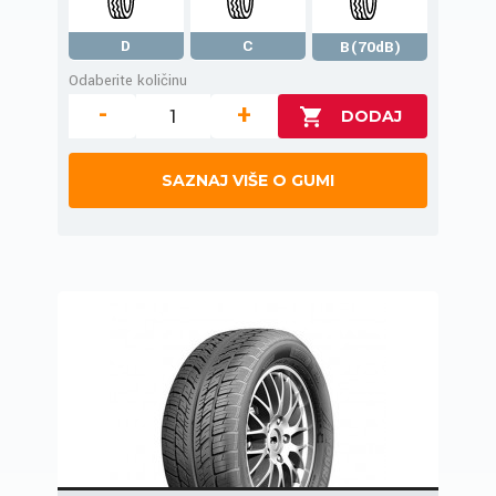
D
C
B(70dB)
Odaberite količinu
-
+
SAZNAJ VIŠE O GUMI