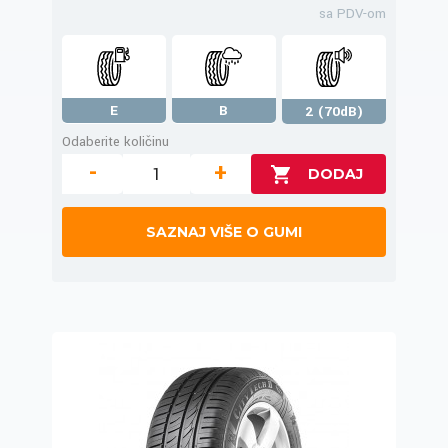
sa PDV-om
E
B
2 (70dB)
Odaberite količinu
-
+
SAZNAJ VIŠE O GUMI