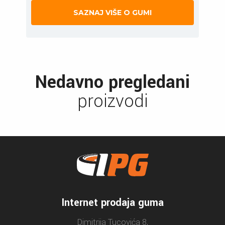
SAZNAJ VIŠE O GUMI
Nedavno pregledani
proizvodi
Internet prodaja guma
Dimitrija Tucovića 8,