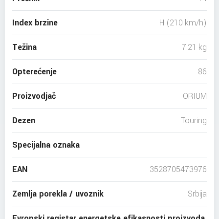
Index brzine
H (210 km/h)
Težina
7.21 kg
Opterećenje
86
Proizvodjač
ORIUM
Dezen
Touring
Specijalna oznaka
EAN
3528705473976
Zemlja porekla / uvoznik
Srbija
Evropski registar energetske efikasnosti proizvoda