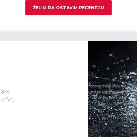
ŽELIM DA OSTAVIM RECENZIJU
 87V
u vašeg