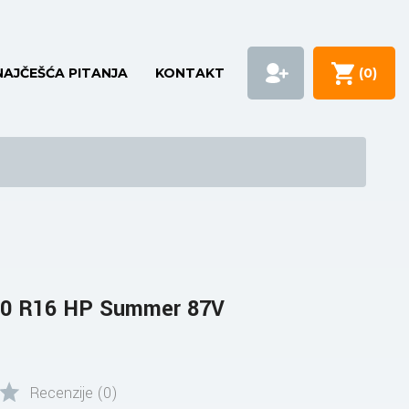
NAJČEŠĆA PITANJA
KONTAKT
(
0
)
0 R16 HP Summer 87V
Recenzije (0)