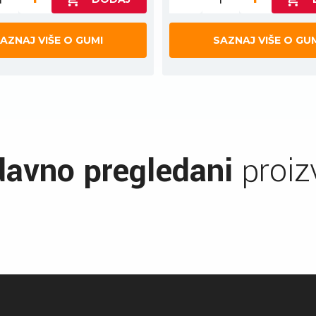
AZNAJ VIŠE O GUMI
SAZNAJ VIŠE O GU
avno pregledani
proiz