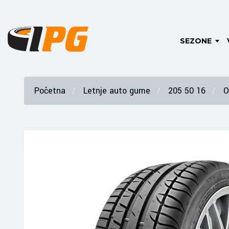
SEZONE
Početna
Letnje auto gume
205 50 16
O