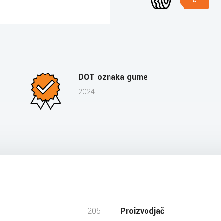
C
DOT oznaka gume
2024
205
Proizvodjač