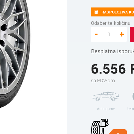
RASPOLOŽIVA KO
Odaberite količinu
-
+
Besplatna isporu
6.556
sa PDV-om
Auto gume
Letn