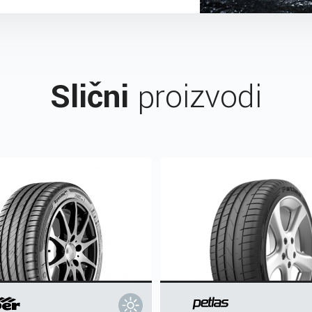
Slični
proizvodi