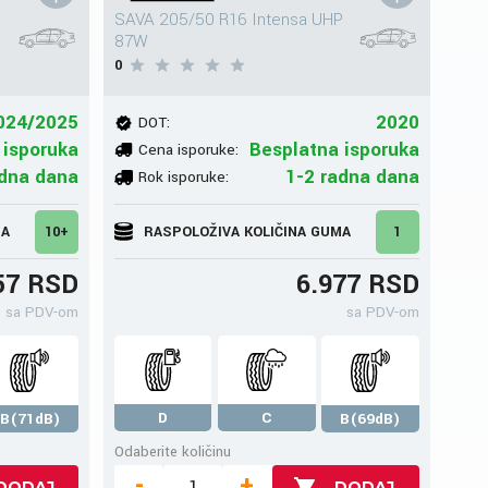
SAVA 205/50 R16 Intensa UHP
87W
0
024/2025
2020
DOT:
 isporuka
Besplatna isporuka
Cena isporuke:
adna dana
1-2 radna dana
Rok isporuke:
MA
10+
RASPOLOŽIVA KOLIČINA GUMA
1
57 RSD
6.977 RSD
sa PDV-om
sa PDV-om
D
C
B(71dB)
B(69dB)
Odaberite količinu
-
+