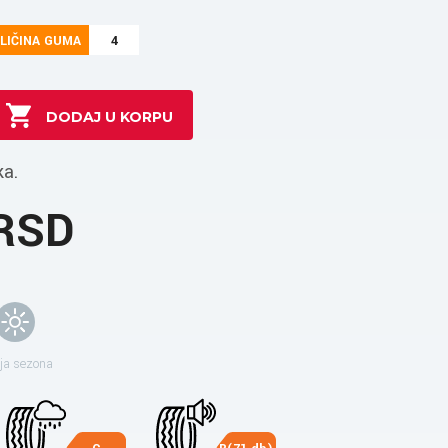
LIČINA GUMA
4
ka.
 RSD
ja sezona