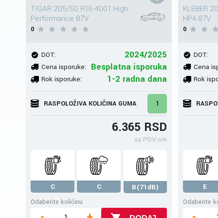
TIGAR 205/50 R16 4001 High
KLEBER 20
Performance 87V
HP4 87V
0
0
2024/2025
DOT:
DOT:
Besplatna isporuka
Cena isporuke:
Cena is
1-2 radna dana
Rok isporuke:
Rok isp
RASPOLOŽIVA KOLIČINA GUMA
1
RASPO
6.365 RSD
sa PDV-om
C
C
E
B(71dB)
Odaberite količinu
Odaberite ko
-
+
-