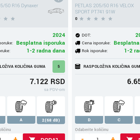
5/50 R16 Dynaxer
PETLAS 205/50 R16 VELOX
SPORT PT741 91W
0
2024
2
DOT:
Besplatna isporuka
Besplatna
poruke:
Cena isporuke:
1-2 radna dana
1-2 r
oruke:
Rok isporuke:
LOŽIVA KOLIČINA GUMA
5
RASPOLOŽIVA KOLIČINA GU
7.122 RSD
6.6
sa PDV-om
A
D
C
2(68 dB)
ličinu
Odaberite količinu
+
-
+