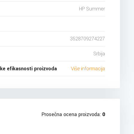
HP Summer
3528709274227
Srbija
ske efikasnosti proizvoda
Više informacija
Prosečna ocena proizvoda:
0