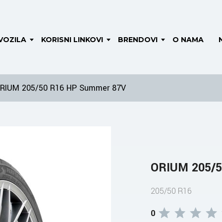
VOZILA
KORISNI LINKOVI
BRENDOVI
O NAMA
RIUM 205/50 R16 HP Summer 87V
ORIUM 205/5
205/50 R16
0