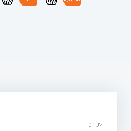
C
B(71 db)
ORIUM