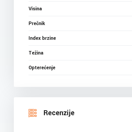
Visina
Prečnik
Index brzine
Težina
Opterećenje
Recenzije