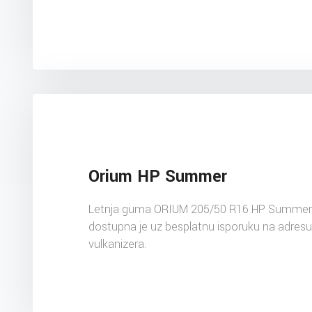
Orium HP Summer
Letnja guma ORIUM 205/50 R16 HP Summer
dostupna je uz besplatnu isporuku na adres
vulkanizera.