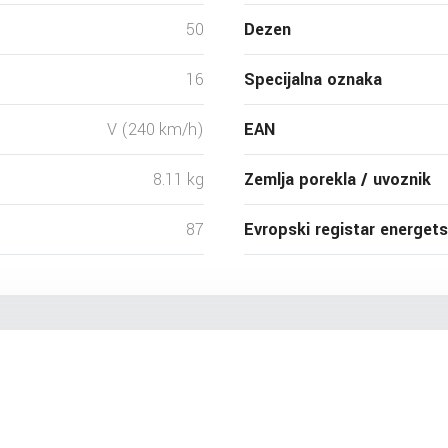
50
Dezen
16
Specijalna oznaka
V (240 km/h)
EAN
8.11 kg
Zemlja porekla / uvoznik
87
Evropski registar energet