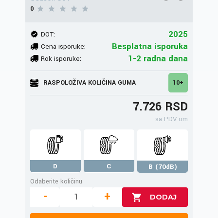
0
2025
DOT:
Besplatna isporuka
Cena isporuke:
1-2 radna dana
Rok isporuke:
RASPOLOŽIVA KOLIČINA GUMA
10+
7.726 RSD
sa PDV-om
D
C
B (70dB)
Odaberite količinu
-
+