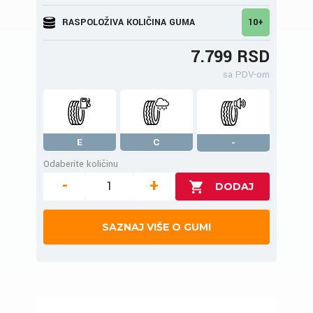
RASPOLOŽIVA KOLIČINA GUMA
10+
7.799 RSD
sa PDV-om
E
C
-
Odaberite količinu
-
+
SAZNAJ VIŠE O GUMI