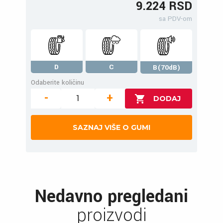
9.224 RSD
sa PDV-om
D
C
B(70dB)
Odaberite količinu
-
+
SAZNAJ VIŠE O GUMI
Nedavno pregledani
proizvodi