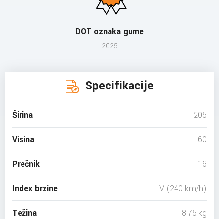
DOT oznaka gume
2025
Specifikacije
Širina
205
Visina
60
Prečnik
16
Index brzine
V (240 km/h)
Težina
8.75 kg