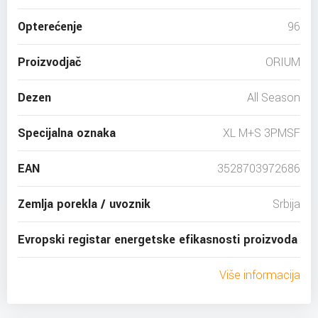
Opterećenje
96
Proizvodjač
ORIUM
Dezen
All Season
Specijalna oznaka
XL M+S 3PMSF
EAN
3528703972686
Zemlja porekla / uvoznik
Srbija
Evropski registar energetske efikasnosti proizvoda
Više informacija