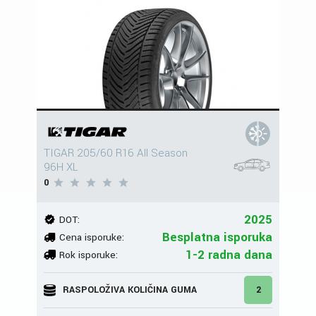
TIGAR 205/60 R16 All Season
96H XL
0
2025
DOT:
Besplatna isporuka
Cena isporuke:
1-2 radna dana
Rok isporuke:
RASPOLOŽIVA KOLIČINA GUMA
2