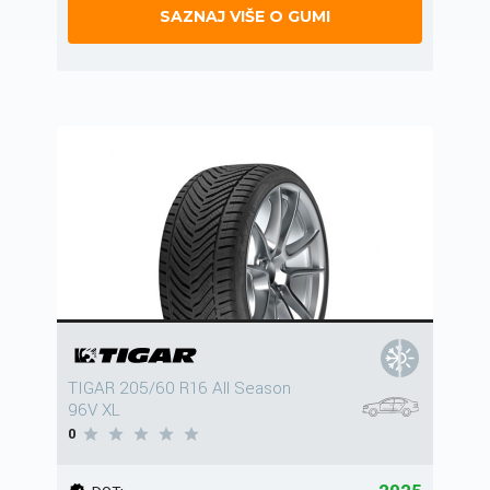
SAZNAJ VIŠE O GUMI
TIGAR 205/60 R16 All Season
96V XL
0