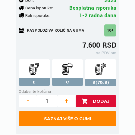
2025
DOT:
Besplatna isporuka
Cena isporuke:
1-2 radna dana
Rok isporuke:
RASPOLOŽIVA KOLIČINA GUMA
10+
7.600 RSD
sa PDV-om
D
C
B(70dB)
Odaberite količinu
-
+
SAZNAJ VIŠE O GUMI