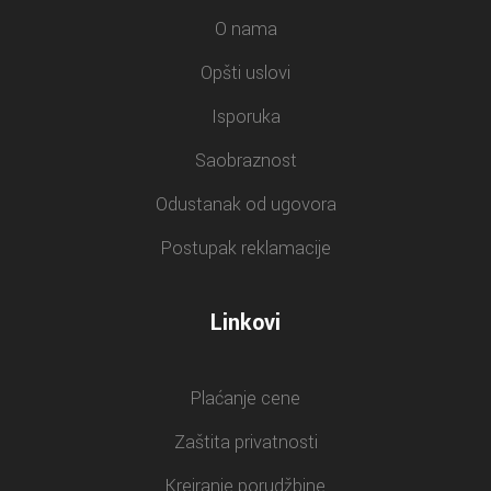
O nama
Opšti uslovi
Isporuka
Saobraznost
Odustanak od ugovora
Postupak reklamacije
Linkovi
Plaćanje cene
Zaštita privatnosti
Kreiranje porudžbine