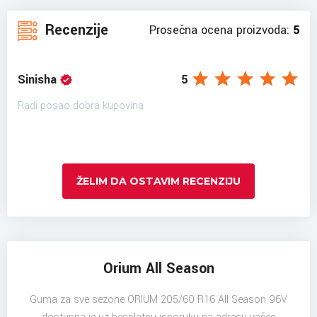
Recenzije
Prosečna ocena proizvoda:
5
Sinisha
5
Radi posao dobra kupovina
ŽELIM DA OSTAVIM RECENZIJU
Orium All Season
Guma za sve sezone ORIUM 205/60 R16 All Season 96V