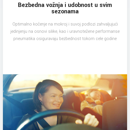
Bezbedna vožnja i udobnost u svim
sezonama
Optimalno kočenje na mokroj i suvoj podlozi zahvaljujući
jedinjenju na osnovi silike, kao i uravnotežene performanse
pneumatika osiguravaju bezbednost tokom cele godine