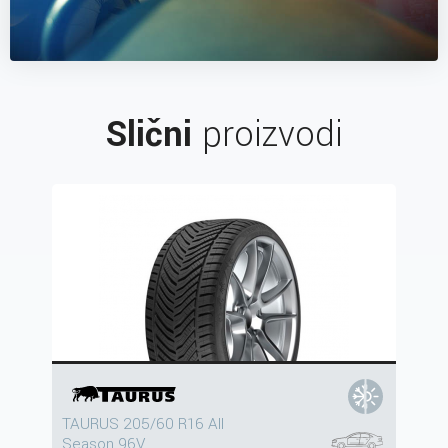
Slični
proizvodi
TAURUS 205/60 R16 All
Season 96V