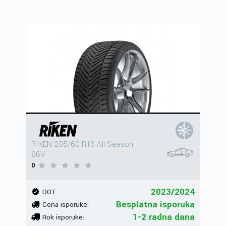
RIKEN 205/60 R16 All Season
96V
0
2023/2024
DOT:
Besplatna isporuka
Cena isporuke:
1-2 radna dana
Rok isporuke: