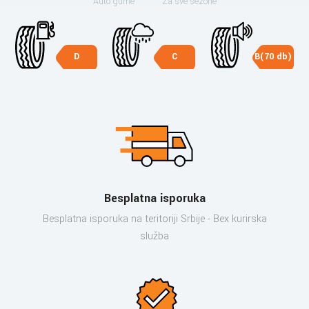
Auto gume
Za sve sezone
D
C
B(70 db)
Besplatna isporuka
Besplatna isporuka na teritoriji Srbije - Bex kurirska
služba