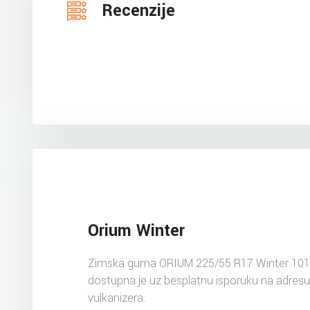
Recenzije
Orium Winter
Zimska guma ORIUM 225/55 R17 Winter 101
dostupna je uz besplatnu isporuku na adres
vulkanizera.