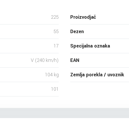
225
Proizvodjač
55
Dezen
17
Specijalna oznaka
V (240 km/h)
EAN
104 kg
Zemlja porekla / uvoznik
101