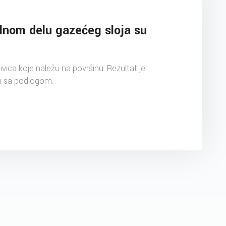
alnom delu gazećeg sloja su
vica koje naležu na površinu. Rezultat je
u sa podlogom.