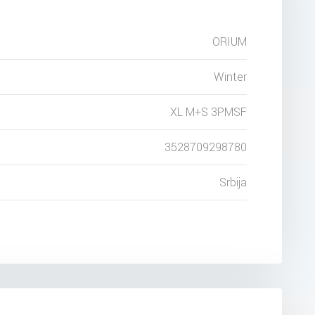
ORIUM
Winter
XL M+S 3PMSF
3528709298780
Srbija