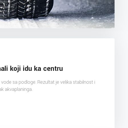
ali koji idu ka centru
ode sa podloge. Rezultat je velika stabilnost i
ak akvaplaninga.