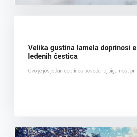
Velika gustina lamela doprinosi e
ledenih čestica
Ovo je još jedan doprinos povećanoj sigurnost pri