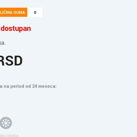
LIČINA GUMA
0
e dostupan
ka.
 RSD
a na period od 24 meseca:
ska sezona