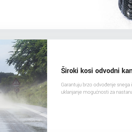
Široki kosi odvodni kan
Garantuju brzo odvođenje snega i v
uklanjanje mogućnosti za nastan