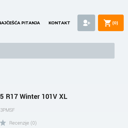
NAJČEŠĆA PITANJA
KONTAKT
(
0
)
5 R17 Winter 101V XL
S 3PMSF
Recenzije (0)