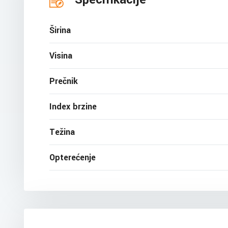
Širina
Visina
Prečnik
Index brzine
Težina
Opterećenje