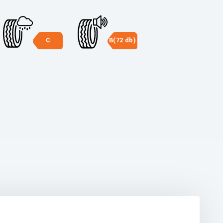
C
B(72 db)