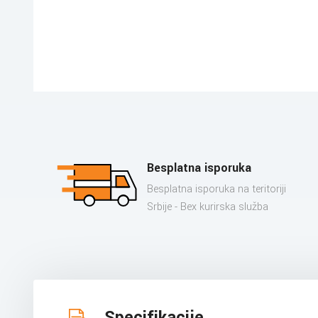
Besplatna isporuka
Besplatna isporuka na teritoriji
Srbije - Bex kurirska služba
Specifikacije