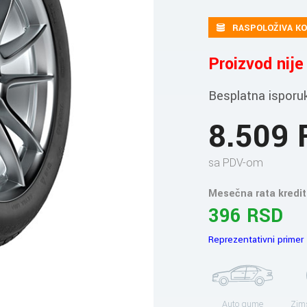
RASPOLOŽIVA KO
Proizvod nij
Besplatna isporu
8.509
sa PDV-om
Mesečna rata kredit
396 RSD
Reprezentativni primer
Auto gume
Zim