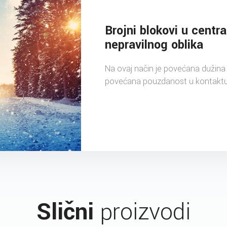
Brojni blokovi u centr
nepravilnog oblika
Na ovaj način je povećana dužina i
povećana pouzdanost u kontakt
Slični
proizvodi