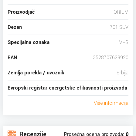
Proizvodjač
ORIUM
Dezen
701 SUV
Specijalna oznaka
M+S
EAN
3528707629920
Zemlja porekla / uvoznik
Srbija
Evropski registar energetske efikasnosti proizvoda
Više informacija
Recenzije
Prosečna ocena proizvoda:
0