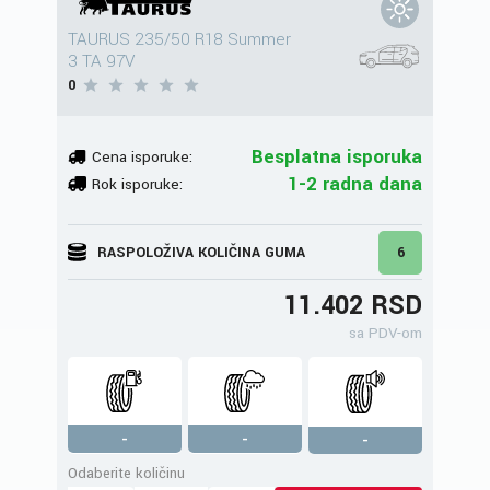
TAURUS 235/50 R18 Summer
3 TA 97V
0
Besplatna isporuka
Cena isporuke:
1-2 radna dana
Rok isporuke:
RASPOLOŽIVA KOLIČINA GUMA
6
11.402 RSD
sa PDV-om
-
-
-
Odaberite količinu