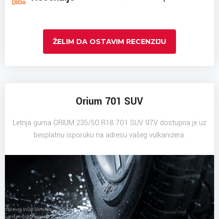
ŽELIM DA OSTAVIM RECENZIJU
Orium 701 SUV
Letnja guma ORIUM 235/50 R18 701 SUV 97V dostupna je uz
besplatnu isporuku na adresu vašeg vulkanizera.