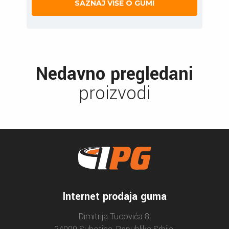
SAZNAJ VIŠE O GUMI
Nedavno pregledani
proizvodi
Internet prodaja guma
Dimitrija Tucovića 8,