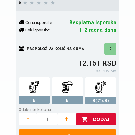
0
Besplatna isporuka
Cena isporuke:
1-2 radna dana
Rok isporuke:
RASPOLOŽIVA KOLIČINA GUMA
2
12.161 RSD
sa PDV-om
B
B
B(71dB)
Odaberite količinu
-
+