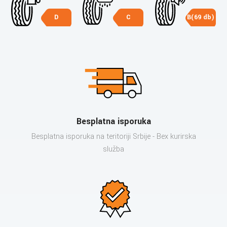
D
C
B(69 db)
Besplatna isporuka
Besplatna isporuka na teritoriji Srbije - Bex kurirska
služba