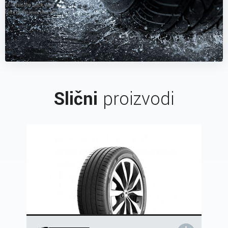
Slični
proizvodi