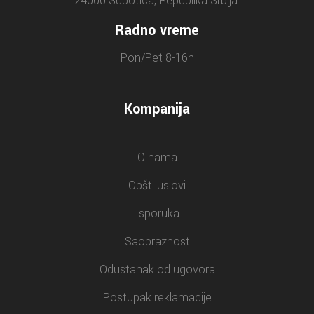
24000 Subotica, Republika Srbija.
Radno vreme
Pon/Pet 8-16h
Kompanija
O nama
Opšti uslovi
Isporuka
Saobraznost
Odustanak od ugovora
Postupak reklamacije