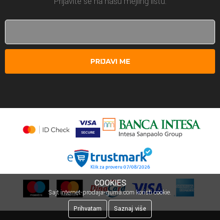
Prijavite se na našu mejling listu.
PRIJAVI ME
COOKIES
Sajt internet-prodaja-guma.com koristi cookie.
Prihvatam
Saznaj više