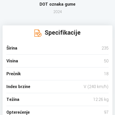
DOT oznaka gume
2024
Specifikacije
Širina
235
Visina
50
Prečnik
18
Index brzine
V (240 km/h)
Težina
12.26 kg
Opterećenje
97