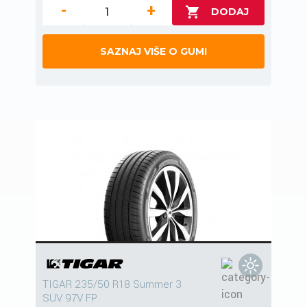
-
+
SAZNAJ VIŠE O GUMI
TIGAR 235/50 R18 Summer 3
SUV 97V FP