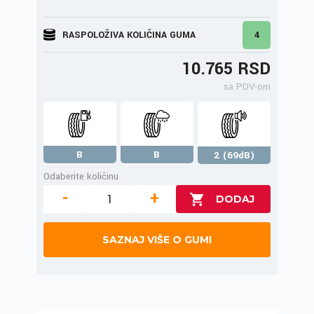
RASPOLOŽIVA KOLIČINA GUMA
4
10.765 RSD
sa PDV-om
B
B
2 (69dB)
Odaberite količinu
-
+
SAZNAJ VIŠE O GUMI