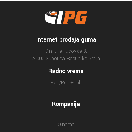
Internet prodaja guma
Dimitrija Tucovića 8,
24000 Subotica, Republika Srbija.
Radno vreme
Pon/Pet 8-16h
Kompanija
O nama