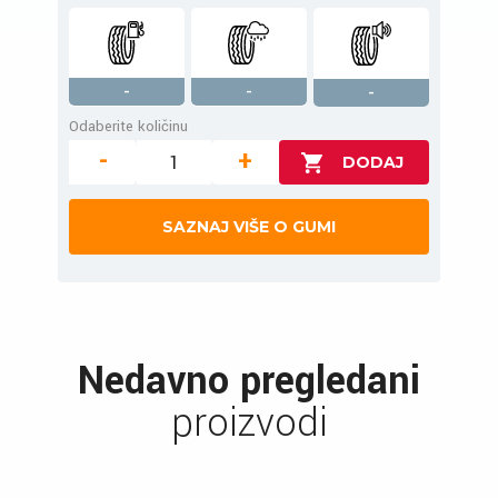
-
-
-
Odaberite količinu
-
+
SAZNAJ VIŠE O GUMI
Nedavno pregledani
proizvodi