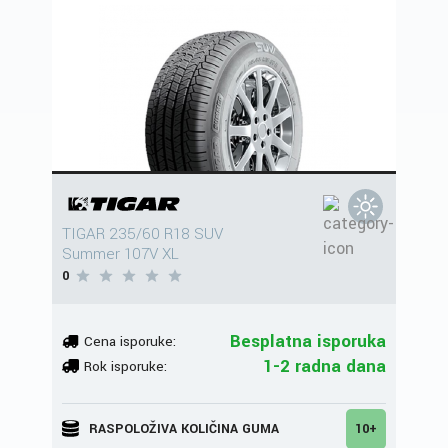
TIGAR 235/60 R18 SUV
Summer 107V XL
0
Besplatna isporuka
Cena isporuke:
1-2 radna dana
Rok isporuke:
RASPOLOŽIVA KOLIČINA GUMA
10+