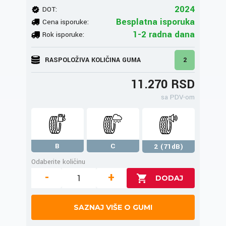
2024
DOT:
Besplatna isporuka
Cena isporuke:
1-2 radna dana
Rok isporuke:
RASPOLOŽIVA KOLIČINA GUMA
2
11.270 RSD
sa PDV-om
B
C
2 (71dB)
Odaberite količinu
-
+
SAZNAJ VIŠE O GUMI