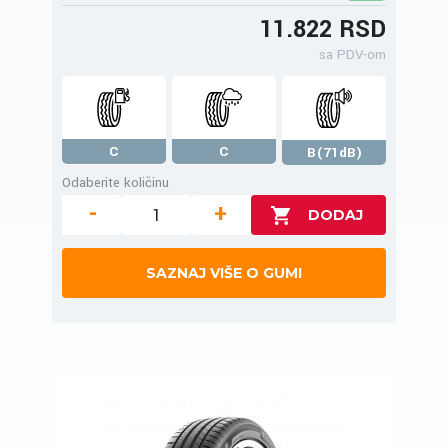
11.822 RSD
sa PDV-om
C
C
B(71dB)
Odaberite količinu
-
+
SAZNAJ VIŠE O GUMI