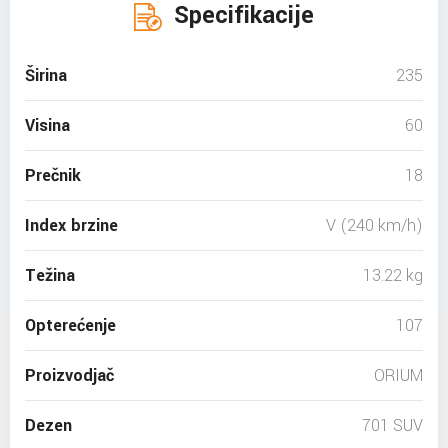
Specifikacije
Širina
235
Visina
60
Prečnik
18
Index brzine
V (240 km/h)
Težina
13.22 kg
Opterećenje
107
Proizvodjač
ORIUM
Dezen
701 SUV