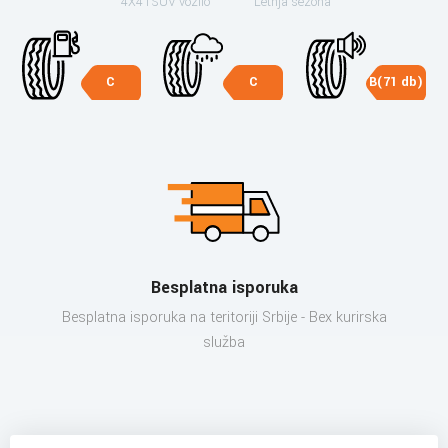
4X4 i SUV vozilo
Letnja sezona
C
C
B(71 db)
Besplatna isporuka
Besplatna isporuka na teritoriji Srbije - Bex kurirska
služba