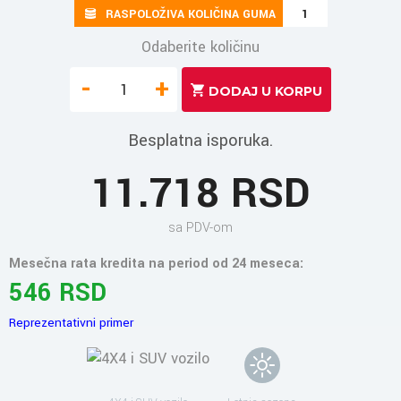
RASPOLOŽIVA KOLIČINA GUMA
1
Odaberite količinu
-
+
Besplatna isporuka.
11.718 RSD
sa PDV-om
Mesečna rata kredita na period od 24 meseca:
546 RSD
Reprezentativni primer