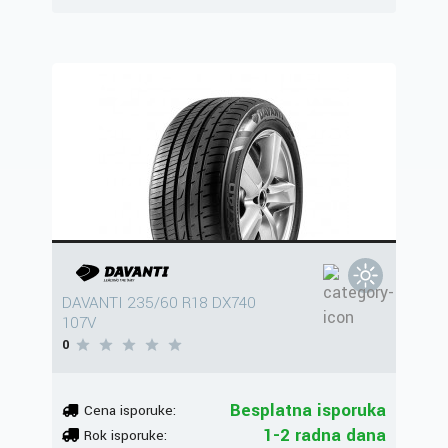
DAVANTI 235/60 R18 DX740
107V
0
Besplatna isporuka
Cena isporuke:
1-2 radna dana
Rok isporuke: