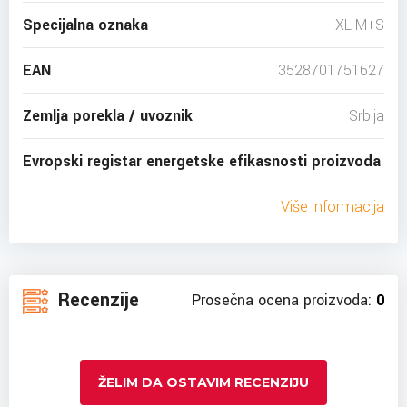
Specijalna oznaka
XL M+S
EAN
3528701751627
Zemlja porekla / uvoznik
Srbija
Evropski registar energetske efikasnosti proizvoda
Više informacija
Recenzije
Prosečna ocena proizvoda:
0
ŽELIM DA OSTAVIM RECENZIJU