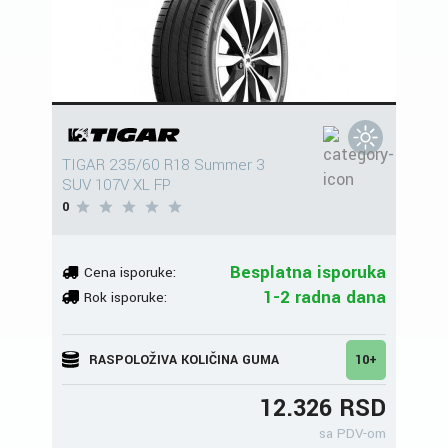
TIGAR 235/60 R18 Summer 3
SUV 107V XL FP
0
Besplatna isporuka
Cena isporuke:
1-2 radna dana
Rok isporuke:
RASPOLOŽIVA KOLIČINA GUMA
10+
12.326 RSD
sa PDV-om