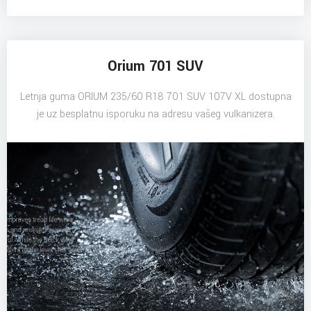
Orium 701 SUV
Letnja guma ORIUM 235/60 R18 701 SUV 107V XL dostupna
je uz besplatnu isporuku na adresu vašeg vulkanizera.