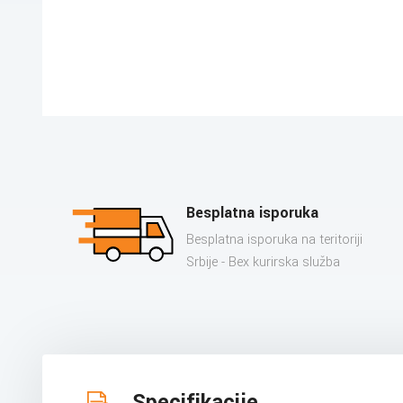
Besplatna isporuka
Besplatna isporuka na teritoriji
Srbije - Bex kurirska služba
Specifikacije