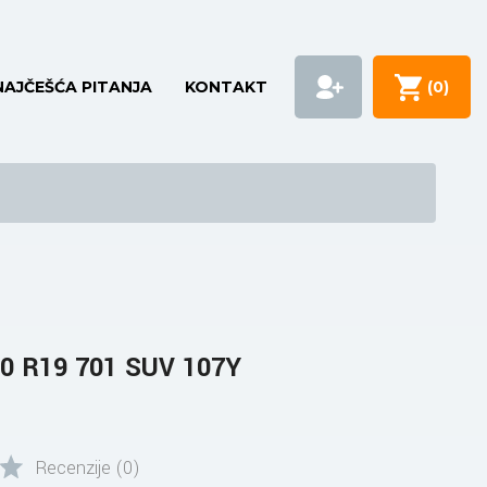
NAJČEŠĆA PITANJA
KONTAKT
(
0
)
0 R19 701 SUV 107Y
Recenzije (0)