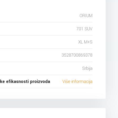
ORIUM
701 SUV
XL M+S
3528700869378
Srbija
ske efikasnosti proizvoda
Više informacija