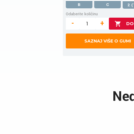
B
C
2 (
Odaberite količinu
-
+
SAZNAJ VIŠE O GUMI
Ned