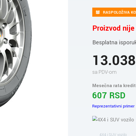
RASPOLOŽIVA KO
Proizvod nij
Besplatna isporu
13.03
sa PDV-om
Mesečna rata kredit
607 RSD
Reprezentativni primer
4X4 i SUV vozilo