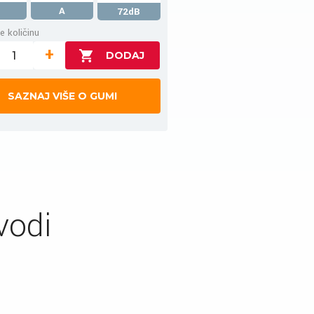
A
72dB
e količinu
+
SAZNAJ VIŠE O GUMI
vodi