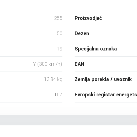
255
Proizvodjač
50
Dezen
19
Specijalna oznaka
Y (300 km/h)
EAN
13.84 kg
Zemlja porekla / uvoznik
107
Evropski registar energet