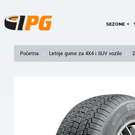
SEZONE
Početna
Letnje gume za 4X4 i SUV vozilo
2