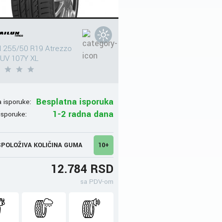
 255/50 R19 Atrezzo
UV 107Y XL
Besplatna isporuka
 isporuke:
1-2 radna dana
isporuke:
POLOŽIVA KOLIČINA GUMA
10+
12.784 RSD
sa PDV-om