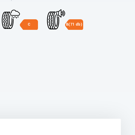
C
B(71 db)