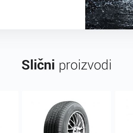
Slični
proizvodi