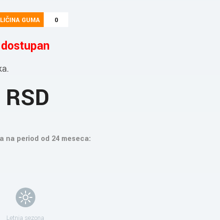
LIČINA GUMA
0
e dostupan
ka.
8 RSD
a na period od 24 meseca:
Letnja sezona