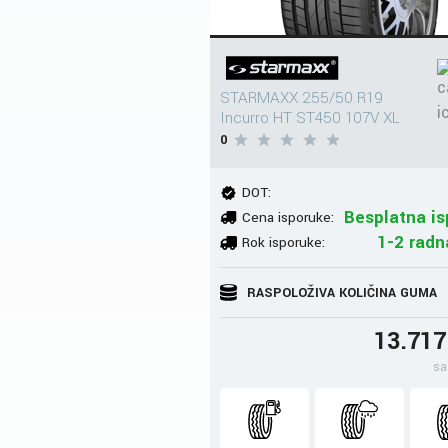
STARMAXX 255/50 R19
Incurro HT ST450 107V XL
0
DOT:
Besplatna is
Cena isporuke:
1-2 radn
Rok isporuke:
RASPOLOŽIVA KOLIČINA GUMA
13.71
sa