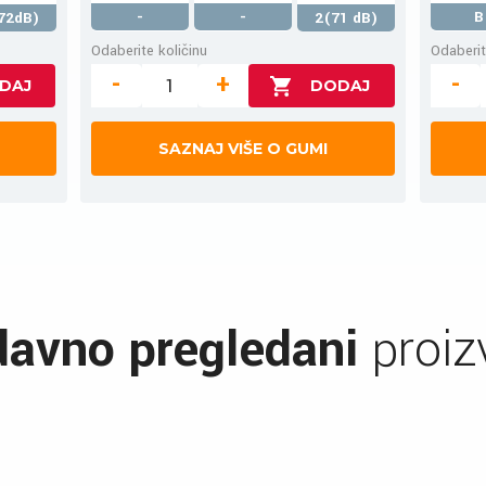
-
-
B
72dB)
2(71 dB)
Odaberite količinu
Odaberit
-
+
-
SAZNAJ VIŠE O GUMI
avno pregledani
proiz