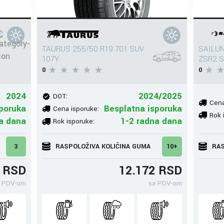
TAURUS 255/50 R19 701 SUV
SAILUN
107Y
ZSR2 S
0
0
2024
2024/2025
DOT:
Cena
poruka
Besplatna isporuka
Cena isporuke:
Rok 
a dana
1-2 radna dana
Rok isporuke:
3
RASPOLOŽIVA KOLIČINA GUMA
10+
RAS
7 RSD
12.172 RSD
 PDV-om
sa PDV-om