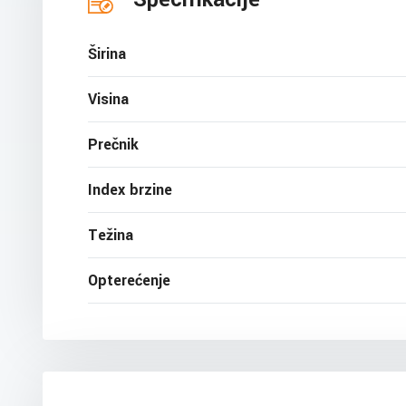
Širina
Visina
Prečnik
Index brzine
Težina
Opterećenje