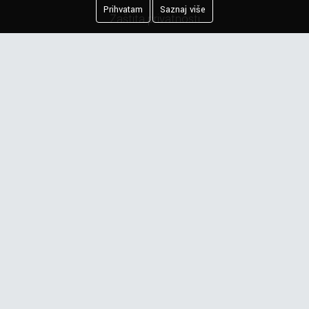
Prihvatam
Saznaj više
Zaštita privatnosti
Kreiranje porudžbine
Reklamacija
Najčešća pitanja
Obaveštenje o privatnosti
Newsletter
Prijavite se na našu mejling listu.
PRIJAVI ME