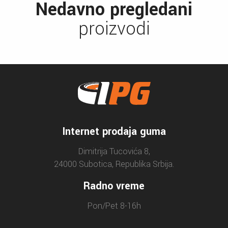
Nedavno pregledani
proizvodi
Internet prodaja guma
Dimitrija Tucovića 8,
24000 Subotica, Republika Srbija.
Radno vreme
Pon/Pet 8-16h