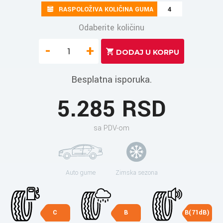
RASPOLOŽIVA KOLIČINA GUMA
4
Odaberite količinu
-
+
Besplatna isporuka.
5.285 RSD
sa PDV-om
Auto gume
Zimska sezona
C
B
B(71dB)