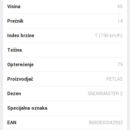
Visina
65
Prečnik
14
Index brzine
T (190 km/h)
Težina
Opterećenje
79
Proizvodjač
PETLAS
Dezen
SNOWMASTER 2
Specijalna oznaka
EAN
8680830042993