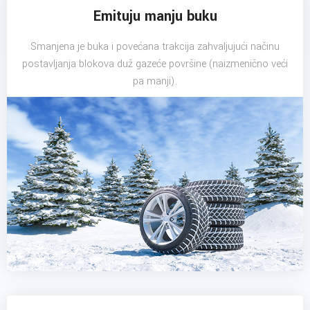
Emituju manju buku
Smanjena je buka i povećana trakcija zahvaljujući načinu
postavljanja blokova duž gazeće površine (naizmenično veći
pa manji).