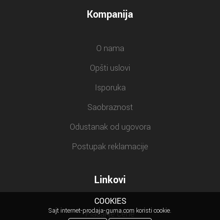
Kompanija
O nama
Opšti uslovi
Isporuka
Saobraznost
Odustanak od ugovora
Postupak reklamacije
Linkovi
COOKIES
Sajt internet-prodaja-guma.com koristi cookie.
Plaćanje cene