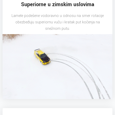
Superiorne u zimskim uslovima
Lamele podešene vodoravno u odnosu na smer rotacije
obezbeđuju superiornu vuču i kratak put kočenja na
snežnom putu.