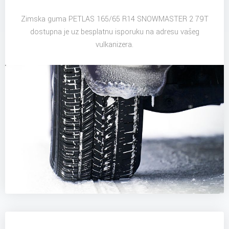
Zimska guma PETLAS 165/65 R14 SNOWMASTER 2 79T
dostupna je uz besplatnu isporuku na adresu vašeg
vulkanizera.