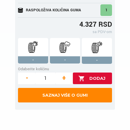
RASPOLOŽIVA KOLIČINA GUMA
1
4.327 RSD
sa PDV-om
-
-
-
Odaberite količinu
-
+
SAZNAJ VIŠE O GUMI